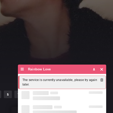
Rainbow Love
The service is currently unavailable, please try again 
later.
S
T
U
V
W
X
Y
Z