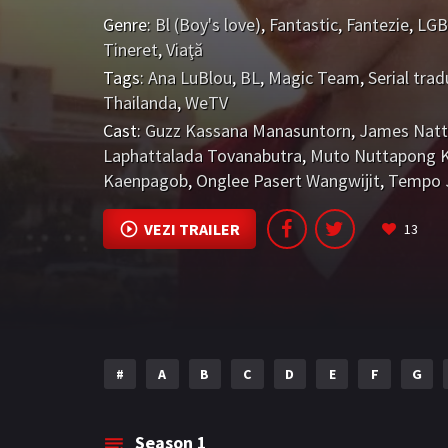
grup de scriitori care sunt hotărâți să-i forțe
Genre:
Bl (Boy's love)
,
Fantastic
,
Fantezie
,
LG
lor imaginară, transformând ficțiunea în realit
Tineret
,
Viaţă
Tags:
Ana LuBlou
,
BL
,
Magic Team
,
Serial tra
Thailanda
,
WeTV
Cast:
Guzz Kassana Manasuntorn
,
James Nat
Laphattalada Tovanabutra
,
Muto Nuttapong 
Kaenpagob
,
Onglee Pasert Wangwijit
,
Tempo J
VEZI TRAILER
13
#
A
B
C
D
E
F
G
Season
1