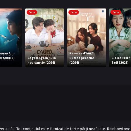
Serie
Serie
Serie
rman /
Reverse 4 You /
ritonului
Caged Again / Din
Suflet pereche
ClaireBell /
nou captiv (2024)
(2024)
Bell (2025)
rverul său. Tot conținutul este furnizat de terțe părți neafiliate. RainbowLo