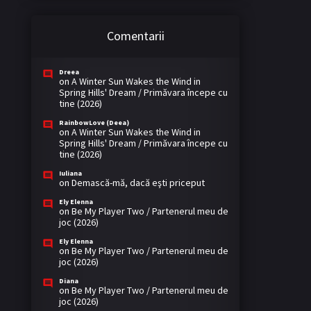
Comentarii
Dreea
on
A Winter Sun Wakes the Wind in
Spring Hills' Dream / Primăvara începe cu
tine (2026)
RainbowLove (Deea)
on
A Winter Sun Wakes the Wind in
Spring Hills' Dream / Primăvara începe cu
tine (2026)
Iuliana
on
Demască-mă, dacă eşti priceput
Ely Elenna
on
Be My Player Two / Partenerul meu de
joc (2026)
Ely Elenna
on
Be My Player Two / Partenerul meu de
joc (2026)
Diana
on
Be My Player Two / Partenerul meu de
joc (2026)