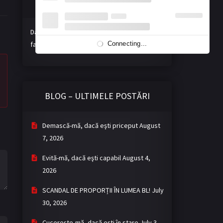
Susțineți misiunea noastră!
Dacă vă place activitatea noastră, ne puteți
Connecting...
face o donație voluntară. Mulțumim!
BLOG – ULTIMELE POSTĂRI
Demască-mă, dacă eşti priceput
August
7, 2026
Evită-mă, dacă eşti capabil
August 4,
2026
SCANDAL DE PROPORȚII ÎN LUMEA BL!
July
30, 2026
Cucereşte-mă, dacă eşti în stare
July 3,