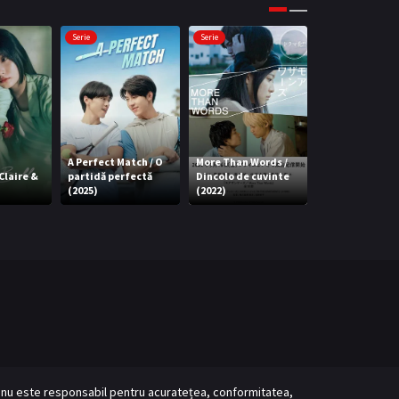
Serie
Serie
Serie
A Perfect Match / O
More Than Words /
Whale Store xo
 Claire &
partidă perfectă
Dincolo de cuvinte
Magazinul lui 
(2025)
(2022)
plin de iubire (
ve nu este responsabil pentru acuratețea, conformitatea,