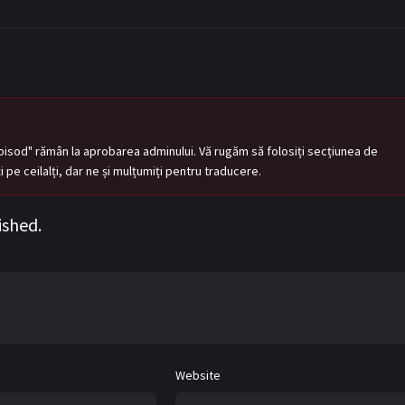
pisod" rămân la aprobarea adminului. Vă rugăm să folosiți secțiunea de
tați pe ceilalți, dar ne și mulțumiți pentru traducere.
ished.
Website