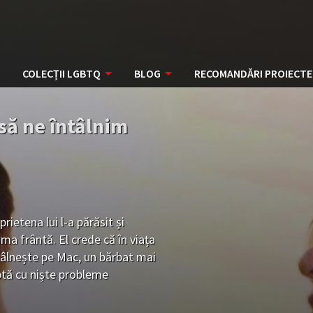
COLECȚII LGBTQ
BLOG
RECOMANDĂRI PROIECTE
 să ne întâlnim
ietena lui l-a părăsit și
ima frântă. El crede că în viața
ntâlnește pe Mac, un bărbat mai
uptă cu niște probleme
or pare să meargă bine. Cu toate
ă atunci când întâlnesc un