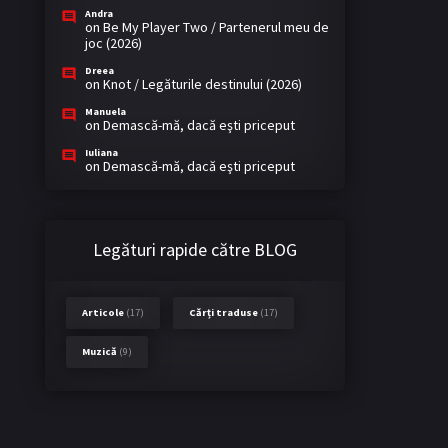
Andra
on
Be My Player Two / Partenerul meu de
joc (2026)
Dreea
on
Knot / Legăturile destinului (2026)
Manuela
on
Demască-mă, dacă eşti priceput
Iuliana
on
Demască-mă, dacă eşti priceput
Legături rapide către BLOG
Articole
(17)
Cărți traduse
(17)
Muzică
(9)