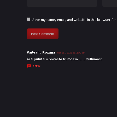
Save my name, email, and website in this browser for
Vaileanu Roxana
s
August 1, 2025 at 11:09 am
a
Ar fi putut fi o poveste frumoasa .........Multumesc
y
REPLY
s
: