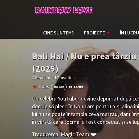
CINE SUNTEM?
PROIECTE
ÎN LUCRU
Bali Hai / Nu e prea târziu
(2025)
1
Seasons -
1
Episodes
0
2025
11209
ON AIR
Un celebru YouTuber devine deprimat după ce pr
decide să plece în Koh Larn pentru a-și alina in
lui nu se poate întâmpla ceva mai rău, dar îl î
în vârstă care tocmai a fost concediat și se l
personale. Cei doi devin prieteni, iar relația l
Traducerea: Magic Team ❤️
acestea, lucrurile iau o întorsătură neașteptat