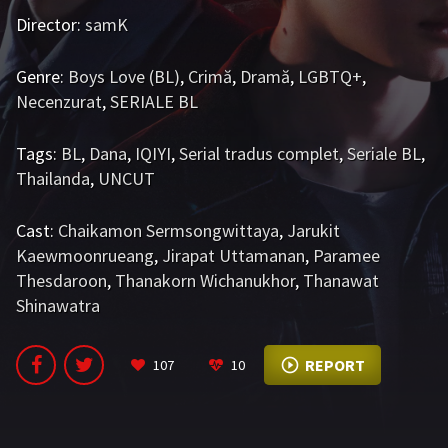
Director:
Bromance / BL China
samK
BL Vietnam
BL Philipine
Cupluri Mixte
Genre:
Boys Love (BL)
,
Crimă
,
Dramă
,
LGBTQ+
,
Necenzurat
,
SERIALE BL
LGBTQ+ NON-ASIA
Tags:
BL
,
Dana
,
IQIYI
,
Serial tradus complet
,
Seriale BL
,
BLOG
Thailanda
,
UNCUT
Articole
Cărți traduse
Cast:
Chaikamon Sermsongwittaya
,
Jarukit
Muzică
Kaewmoonrueang
,
Jirapat Uttamanan
,
Paramee
Thesdaroon
,
Thanakorn Wichanukhor
,
Thanawat
RECOMANDĂRI PROIECTE
Shinawatra
ALĂTURĂ-TE
REPORT
107
10
Înregistrează-te
Autentificare
Contul meu
Ieși