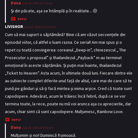
:
Dana
s
July 26, 2026 at 9:19 am
a
Și din păcate, așa se întâmplă și în realitate... 😒
y
REPLY
s
LIVISHOR
s
July 26, 2026 at 12:23 am
:
a
Cum să mai suport o săptămână? Bine că am văzut secvențele din
y
episodul viitor, că altfel o luam razna. Ce serial! Am mai spus și o
s
repet cu toată convingerea: coreanul „Deep-in”, chinezescul „ The
:
Prosecutor s proposal” și thailandezul „Payback” m-au terminat
emoțional în aceste săptămâni. Și puțin mai înainte, thailandezul
„Ticket to Heaven”. Asta acum, în ultimele două luni. Fiecare dintre ele
au subiecte complet diferite unul față de altul, care mai de care să te
pună pe gânduri și să-ți facă mintea și inima arșice. Cred că toate sunt
capodopere. Adevărat, acum le trăiesc încă febril, după ce se vor
termina toate, la rece, poate nu mă voi arunca așa cu aprecierile, dar
acum, chiar simt că sunt capodopere. Mulțumesc, Rainbow Love.
REPLY
Dana
s
July 26, 2026 at 9:20 am
a
Mulțumim și noi! Duminică frumoasă.