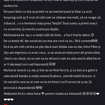
s
nedescris.
:
Îmi pare bine ca toți au primit ce au meritat pana la final. La acel
boșorog urât aș fi vrut să văd cum se chinuie mai mult, să se roage să
trăiască....I s-a terminat viața prea "liniștit". Însă sunny a primit exact
ce a meritat, își merita soarta pe deplin.
Răzbunarea lui Jay s-a simțit atât de bine... a fost foarte dulce 😊
De scenele NC din serial nici nu mai are rost sa zic, fără cuvinte🫣🫣
Încă nu am citit cartea sa știu dacă sunt delulu sau nu dar, între Pikin și
Sky am impresia ca este ceva...si-au aruncat niște privi de prima data
când s-au văzut, nu ai cum sa nu observi cum se uita unul la altul (nu m-
ar fi deranjat sa ii vad împreună) 🤭🫣
Ma bucur enorm ca Jay și Sun au un final fericit, și ca Sun și-a găsit o
adevărată familie și mulți oameni îl iubesc, merită multă fericire ☺️
Un serial la care nu ai cum sa nu te întorci sa îl revezi iar și iar, îți
provoacă dependență 🫣🫣
Mulțumim încă o data Dana 💙 pentru traducea minunată 😘😘😘😘❤️
❤️❤️❤️