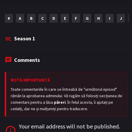
#
A
B
C
D
E
F
G
H
I
J
Season
1
Comments
NOTĂ IMPORTANTĂ
Toate comentariile în care se întreabă de "următorul episod"
rămân la aprobarea adminului. Vă rugăm să folosiți secțiunea de
comentarii pentru a lăsa
păreri
. În felul acesta, îi ajutați pe
ceilalți, dar ne și mulțumiți pentru traducere.
Your email address will not be published.