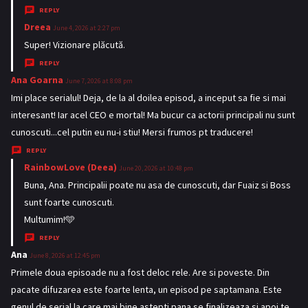
s
REPLY
:
Dreea
s
June 4, 2026 at 2:27 pm
a
Super! Vizionare plăcută.
y
REPLY
s
Ana Goarna
s
June 7, 2026 at 8:08 pm
:
a
Imi place serialul! Deja, de la al doilea episod, a inceput sa fie si mai
y
interesant! Iar acel CEO e mortal! Ma bucur ca actorii principali nu sunt
s
cunoscuti...cel putin eu nu-i stiu! Mersi frumos pt traducere!
:
REPLY
RainbowLove (Deea)
s
June 20, 2026 at 10:48 pm
a
Buna, Ana. Principalii poate nu asa de cunoscuti, dar Fuaiz si Boss
y
sunt foarte cunoscuti.
s
Multumim!🩵
:
REPLY
Ana
s
June 8, 2026 at 12:45 pm
a
Primele doua episoade nu a fost deloc rele. Are si poveste. Din
y
pacate difuzarea este foarte lenta, un episod pe saptamana. Este
s
genul de serial la care mai bine astepti pana se finalizeaza si apoi te