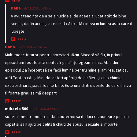
REPLY
Dana
s
July 23, 2026 at 6:30 pm
a
A avut tendința de a se sinucide și de aceea a jucat atât de bine
y
scena, dar în același a realizat că există cineva în lumea asta care îl
s
iubește.
:
REPLY
Dana
s
July 23, 2026 at 6:36 pm
a
Mulțumesc tuturor pentru aprecieri. 🙏❤️ Sinceră să fiu, în primul
y
episod am fost foarte confuză și nu înțelegeam nimic. Abia din
s
episodul 2 a început să se facă lumină pentru mine și am realizat că,
:
atât Toptap cât și Min, doi actori apăruți de nicăieri și cu o chimie
extraordinară, joacă foarte bine. Este una dintre seriile de care îmi va
fi foarte greu să mă despart.
REPLY
mihaela 500
s
July 26, 2026 at 12:02 am
a
sufletul meu frumos rezista fi puternic sa iti duci razbuneare pana la
y
capat si sa il ajuti pe celitati chiuti de abuzul sexuale si moarte
s
REPLY