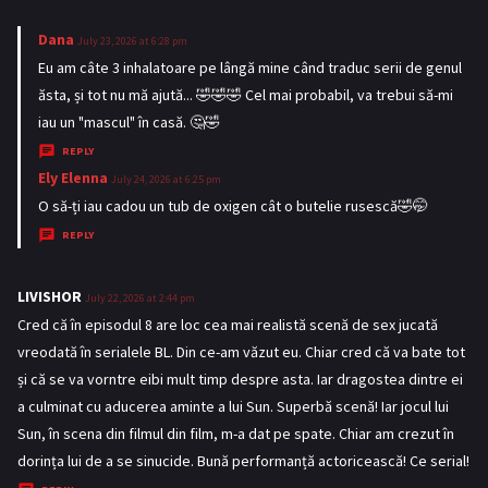
Dana
s
July 23, 2026 at 6:28 pm
a
Eu am câte 3 inhalatoare pe lângă mine când traduc serii de genul
y
ăsta, și tot nu mă ajută... 🤣🤣🤣 Cel mai probabil, va trebui să-mi
s
iau un "mascul" în casă. 🤔🤣
:
REPLY
Ely Elenna
s
July 24, 2026 at 6:25 pm
a
O să-ți iau cadou un tub de oxigen cât o butelie rusescă🤣🤭
y
REPLY
s
:
LIVISHOR
s
July 22, 2026 at 2:44 pm
a
Cred că în episodul 8 are loc cea mai realistă scenă de sex jucată
y
vreodată în serialele BL. Din ce-am văzut eu. Chiar cred că va bate tot
s
și că se va vorntre eibi mult timp despre asta. Iar dragostea dintre ei
:
a culminat cu aducerea aminte a lui Sun. Superbă scenă! Iar jocul lui
Sun, în scena din filmul din film, m-a dat pe spate. Chiar am crezut în
dorința lui de a se sinucide. Bună performanță actoricească! Ce serial!