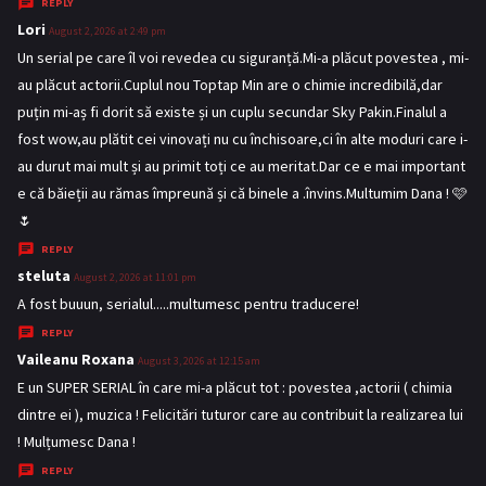
REPLY
Lori
s
August 2, 2026 at 2:49 pm
a
Un serial pe care îl voi revedea cu siguranță.Mi-a plăcut povestea , mi-
y
au plăcut actorii.Cuplul nou Toptap Min are o chimie incredibilă,dar
s
puțin mi-aș fi dorit să existe și un cuplu secundar Sky Pakin.Finalul a
:
fost wow,au plătit cei vinovați nu cu închisoare,ci în alte moduri care i-
au durut mai mult și au primit toți ce au meritat.Dar ce e mai important
e că băieții au rămas împreună și că binele a .învins.Multumim Dana ! 🩷
🌷
REPLY
steluta
s
August 2, 2026 at 11:01 pm
a
A fost buuun, serialul.....multumesc pentru traducere!
y
REPLY
s
Vaileanu Roxana
s
August 3, 2026 at 12:15 am
:
a
E un SUPER SERIAL în care mi-a plăcut tot : povestea ,actorii ( chimia
y
dintre ei ), muzica ! Felicitări tuturor care au contribuit la realizarea lui
s
! Mulțumesc Dana !
:
REPLY