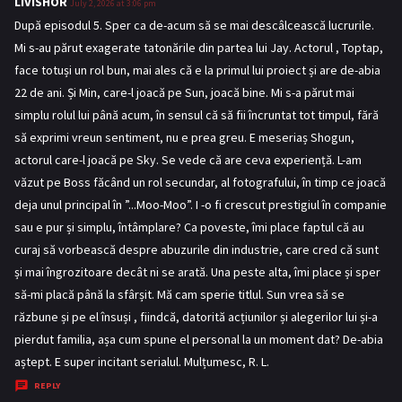
LIVISHOR
s
July 2, 2026 at 3:06 pm
a
După episodul 5. Sper ca de-acum să se mai descâlcească lucrurile.
y
Mi s-au părut exagerate tatonările din partea lui Jay. Actorul , Toptap,
s
face totuși un rol bun, mai ales că e la primul lui proiect și are de-abia
:
22 de ani. Și Min, care-l joacă pe Sun, joacă bine. Mi s-a părut mai
simplu rolul lui până acum, în sensul că să fii încruntat tot timpul, fără
să exprimi vreun sentiment, nu e prea greu. E meseriaș Shogun,
actorul care-l joacă pe Sky. Se vede că are ceva experiență. L-am
văzut pe Boss făcând un rol secundar, al fotografului, în timp ce joacă
deja unul principal în ”...Moo-Moo”. I -o fi crescut prestigiul în companie
sau e pur și simplu, întâmplare? Ca poveste, îmi place faptul că au
curaj să vorbească despre abuzurile din industrie, care cred că sunt
și mai îngrozitoare decât ni se arată. Una peste alta, îmi place și sper
să-mi placă până la sfârșit. Mă cam sperie titlul. Sun vrea să se
răzbune și pe el însuși , fiindcă, datorită acțiunilor și alegerilor lui și-a
pierdut familia, așa cum spune el personal la un moment dat? De-abia
aștept. E super incitant serialul. Mulțumesc, R. L.
REPLY