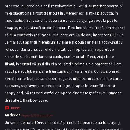
s
procese, nu cred că s-ar fi rezolvat nimic. Toți și-au meritat soarta. Și
:
mi-a plăcut cine a fost distribuit în „Memories” și mi-a plăcut că, în
mod realist, Sun, care nu avea cum , real, să ajungă vedetă peste
noapte, își caută încă propriile roluri. Recitind ultima frază, am realizat
că m-a contrazis realitatea. Min, care are 26 de ani, interpretul lui Sun
, a mai avut apariții în emisiuni TV și are și două seriale la activ-unul cu
rol secundar și unul cu rol de invitat, dar Top (22 ani) a apărut de
niciunde și a bubuit. Iar ca și cuplu, sunt mortali . Deci, viața bate
filmul, în sensul că unul din ei a reușit din prima. Ca o paranteză, i-am
văzut pe Youtube și par a fi un cuplu și în viața reală. Concluzionând,
serial foarte bun, actori super, acțiune, întunecimi care mai de care,
suspans, supraviețuire, reconstrucție, dragoste triumfătoare și
happy end. Să tot vezi astfel de opere cinematografice. Mulțumesc
din suflet, Rainbow Love.
REPLY
Andreea
s
August 2, 2026 at 1:18 pm
a
Un serial de nota 10++, chiar dacă primele 2 episoade au fost așa și
y
așa, m-a cucerit în totalitate. Actori foarte talentați și cu o chimie de