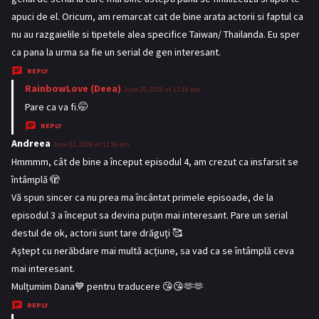
:
apuci de el. Oricum, am remarcat cat de bine arata actorii si faptul ca
nu au razgaielile si tipetele alea specifice Taiwan/ Thailanda. Eu sper
ca pana la urma sa fie un serial de gen interesant.
REPLY
RainbowLove (Deea)
s
June 20, 2026 at 11:18 pm
a
Pare ca va fi.🤭
y
REPLY
s
Andreea
s
June 22, 2026 at 11:36 am
:
a
Hmmmm, cât de bine a început episodul 4, am crezut ca insfarsit se
y
întâmplă 🫣
s
Vă spun sincer ca nu prea ma încântat primele episoade, de la
:
episodul 3 a început sa devina puțin mai interesant. Pare un serial
destul de ok, actorii sunt tare drăguți 🥰
Aștept cu nerăbdare mai multă acțiune, sa vad ca se întâmplă ceva
mai interesant.
Mulțumim Dana💙 pentru traducere 😘😘🫶🫶
REPLY