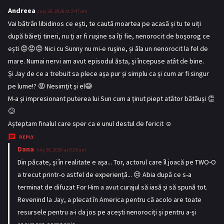
Andreea
s
July 26, 2026 at 2:47 am
a
Vai bătrân libidinos ce ești, te caută moartea pe acasă și tu te uiți
y
după băieți tineri, nu ți ar fi rușine sa îți fie, nenorocit de boșorog ce
s
ești 😡😡😡 Nici cu Sunny nu mi-e rușine, și ăla un nenorocit la fel de
:
mare. Numai nervi am avut episodul ăsta, și începuse atât de bine.
Și Jay de ce a trebuit sa plece așa pur și simplu ca și cum ar fi singur
pe lume!? 😡 Nesimțit și el😅
M-a și impresionant puterea lui Sun cum a ținut piept atâtor bătăuși 👏
😊
Așteptam finalul care sper ca e unul destul de fericit ☺️
REPLY
Dana
s
July 26, 2026 at 9:25 am
a
Din păcate, și în realitate e așa... Tor, actorul care îl joacă pe TWO-O
y
a trecut printr-o astfel de experiență... 😒 Abia după ce s-a
s
terminat de difuzat For Him a avut curajul să iasă și să spună tot.
:
Revenind la Jay, a plecat în America pentru că acolo are toate
resursele pentru a-i da jos pe acești nenorociți și pentru a-și