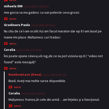
REPLY
:
mihaela 500
s
July 20, 2026 at 10:50 am
a
mie gorza sa ma gadesc ca sun pateste ceva grozic
y
REPLY
s
Gradinaru Paula
s
July 20, 2026 at 8:51 pm
:
a
Nu stiu de ce l-am ocolit Azi am facut maraton dar ep 8 l-am lasat pe
y
maine Imi place .Multumesc ca-l traduci
s
REPLY
:
Coralia
s
July 21, 2026 at 12:42 pm
a
Îmi poate spune cineva,vă rog,de ce nu pot viziona ep.8 ( “video not
y
found” este mesajul)?
s
REPLY
:
RainbowLove (Deea)
s
July 21, 2026 at 4:22 pm
a
Bună. Aveți mai multe surse disponibile.
y
REPLY
s
Coralia
s
July 21, 2026 at 7:24 pm
:
a
Mulțumesc frumos,în cele din urmă …am înțeles și a funcționat.
y
REPLY