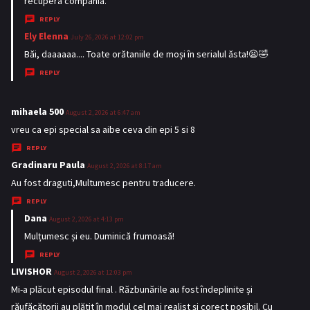
recupera compania.
REPLY
Ely Elenna
s
July 26, 2026 at 12:02 pm
a
Băi, daaaaaa.... Toate orătaniile de moși în serialul ăsta!😫🤣
y
REPLY
s
:
mihaela 500
s
August 2, 2026 at 6:47 am
a
vreu ca epi special sa aibe ceva din epi 5 si 8
y
REPLY
s
Gradinaru Paula
s
August 2, 2026 at 8:17 am
:
a
Au fost draguti,Multumesc pentru traducere.
y
REPLY
s
Dana
s
August 2, 2026 at 4:13 pm
:
a
Mulțumesc și eu. Duminică frumoasă!
y
REPLY
s
LIVISHOR
s
August 2, 2026 at 12:03 pm
:
a
Mi-a plăcut episodul final . Răzbunările au fost îndeplinite și
y
răufăcătorii au plătit în modul cel mai realist și corect posibil. Cu