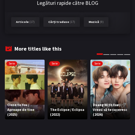
Legături rapide către BLOG
Articole
(17)
Cărți traduse
(17)
Muzică
(9)
More titles like this
Serie
Serie
Serie
Close to You /
Duang With You /
Aproape de tine
The Eclipse / Eclipsa
Vreau să te cuceresc
(2025)
(2022)
(2026)