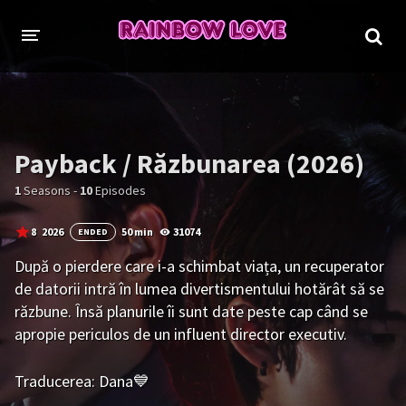
CINE SUNTEM?
PROIECTE
Payback / Răzbunarea (2026)
TRADUSE COMPLET
GL (Girls' Love)
1
Seasons -
10
Episodes
ANIME
FILME
EMISIUNI
8
2026
50 min
31074
ENDED
După o pierdere care i-a schimbat viața, un recuperator
ÎN LUCRU
de datorii intră în lumea divertismentului hotărât să se
răzbune. Însă planurile îi sunt date peste cap când se
COLECȚII LGBTQ
apropie periculos de un influent director executiv.
BL Thailanda
BL Coreea de Sud
Traducerea: Dana💙
BL Japonia
BL Taiwan