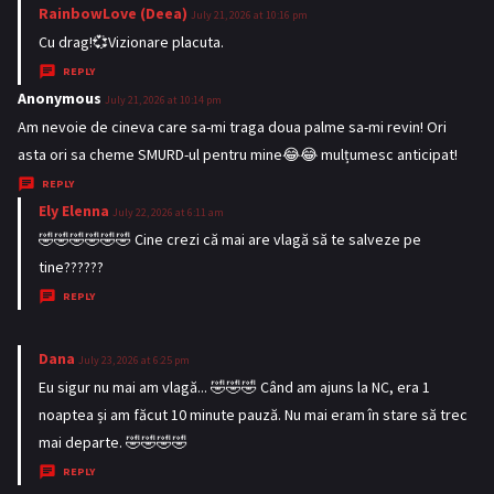
s
RainbowLove (Deea)
s
July 21, 2026 at 10:16 pm
:
a
Cu drag!💞Vizionare placuta.
y
REPLY
s
Anonymous
s
July 21, 2026 at 10:14 pm
:
a
Am nevoie de cineva care sa-mi traga doua palme sa-mi revin! Ori
y
asta ori sa cheme SMURD-ul pentru mine😂😂 mulțumesc anticipat!
s
REPLY
:
Ely Elenna
s
July 22, 2026 at 6:11 am
a
🤣🤣🤣🤣🤣🤣 Cine crezi că mai are vlagă să te salveze pe
y
tine??????
s
REPLY
:
Dana
s
July 23, 2026 at 6:25 pm
a
Eu sigur nu mai am vlagă... 🤣🤣🤣 Când am ajuns la NC, era 1
y
noaptea și am făcut 10 minute pauză. Nu mai eram în stare să trec
s
mai departe. 🤣🤣🤣🤣
:
REPLY