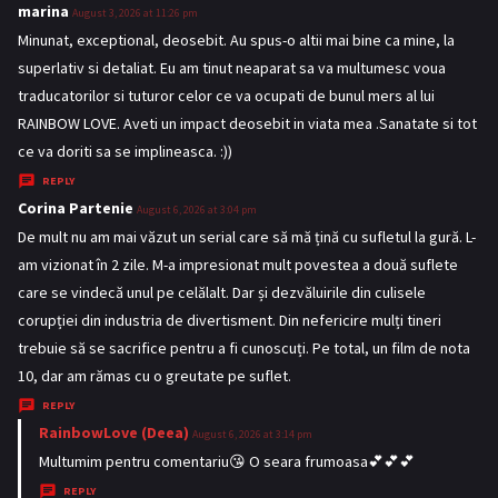
marina
s
August 3, 2026 at 11:26 pm
a
Minunat, exceptional, deosebit. Au spus-o altii mai bine ca mine, la
y
superlativ si detaliat. Eu am tinut neaparat sa va multumesc voua
s
traducatorilor si tuturor celor ce va ocupati de bunul mers al lui
:
RAINBOW LOVE. Aveti un impact deosebit in viata mea .Sanatate si tot
ce va doriti sa se implineasca. :))
REPLY
Corina Partenie
s
August 6, 2026 at 3:04 pm
a
De mult nu am mai văzut un serial care să mă țină cu sufletul la gură. L-
y
am vizionat în 2 zile. M-a impresionat mult povestea a două suflete
s
care se vindecă unul pe celălalt. Dar și dezvăluirile din culisele
:
corupției din industria de divertisment. Din nefericire mulți tineri
trebuie să se sacrifice pentru a fi cunoscuți. Pe total, un film de nota
10, dar am rămas cu o greutate pe suflet.
REPLY
RainbowLove (Deea)
s
August 6, 2026 at 3:14 pm
a
Multumim pentru comentariu😘 O seara frumoasa💕💕💕
y
REPLY