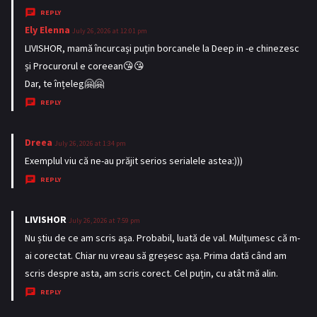
y
REPLY
s
Ely Elenna
s
July 26, 2026 at 12:01 pm
:
a
LIVISHOR, mamă încurcași puțin borcanele la Deep in -e chinezesc
y
și Procurorul e coreean😘😘
s
Dar, te înțeleg🤗🤗
:
REPLY
Dreea
s
July 26, 2026 at 1:34 pm
a
Exemplul viu că ne-au prăjit serios serialele astea:)))
y
REPLY
s
:
LIVISHOR
s
July 26, 2026 at 7:59 pm
a
Nu știu de ce am scris așa. Probabil, luată de val. Mulțumesc că m-
y
ai corectat. Chiar nu vreau să greșesc așa. Prima dată când am
s
scris despre asta, am scris corect. Cel puțin, cu atât mă alin.
:
REPLY