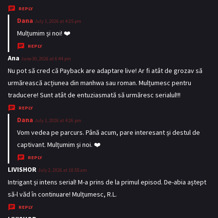
y
REPLY
s
Dana
s
July 1, 2026 at 4:25 pm
:
a
Mulțumim și noi! ❤️
y
REPLY
s
Ana
s
June 30, 2026 at 6:44 pm
:
a
Nu pot să cred că Payback are adaptare live! Ar fi atât de grozav să
y
urmărească acțiunea din manhwa sau roman. Mulțumesc pentru
s
traducere! Sunt atât de entuziasmată să urmăresc serialul!!!
:
REPLY
Dana
s
July 1, 2026 at 4:26 pm
a
Vom vedea pe parcurs. Până acum, pare interesant și destul de
y
captivant. Mulțumim și noi. ❤️
s
REPLY
:
LIVISHOR
s
July 2, 2026 at 10:55 am
a
Intrigant și intens serial! M-a prins de la primul episod. De-abia aștept
y
să-l văd în continuare! Mulțumesc, R.L.
s
REPLY
: