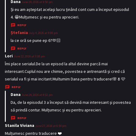
Dana
s
June 24, 2026 at 9:50 pm
a
Și eu am așteptat același lucru ținând cont cum a început episodul
y
4. 😁Mulțumesc și eu pentru aprecieri.
s
REPLY
:
Ștefania
s
July 4, 2026 at 9:00 pm
a
la ce oră se pune ep 6?🫶🏻
y
REPLY
s
Lori
s
June 22, 2026 at 3:38 pm
:
a
Îmi place serialul.De la un episod la altul devine parcă mai
y
interesant.Cuplul nou are chimie, povestea e antrenantă și cred că
s
serialul va fi și mai incitant.Multumim Dana pentru traducere!🌸🌷🩷
:
REPLY
Dana
s
June 24, 2026 at 9:51 pm
a
Da, de la episodul 3 a început să devină mai interesant și povestea
y
să prindă contur. Mulțumesc și eu pentru aprecieri.
s
REPLY
:
Stanila Viviana
s
June 27, 2026 at 6:54 pm
a
Mulțumesc pentru traducere ❤️