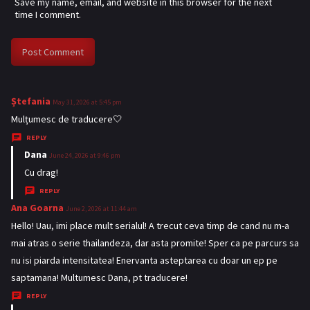
Save my name, email, and website in this browser for the next
time I comment.
Ștefania
s
May 31, 2026 at 5:45 pm
a
Mulțumesc de traducere🤍
y
REPLY
s
Dana
s
June 24, 2026 at 9:46 pm
:
a
Cu drag!
y
REPLY
s
Ana Goarna
s
June 2, 2026 at 11:44 am
:
a
Hello! Uau, imi place mult serialul! A trecut ceva timp de cand nu m-a
y
mai atras o serie thailandeza, dar asta promite! Sper ca pe parcurs sa
s
nu isi piarda intensitatea! Enervanta asteptarea cu doar un ep pe
:
saptamana! Multumesc Dana, pt traducere!
REPLY