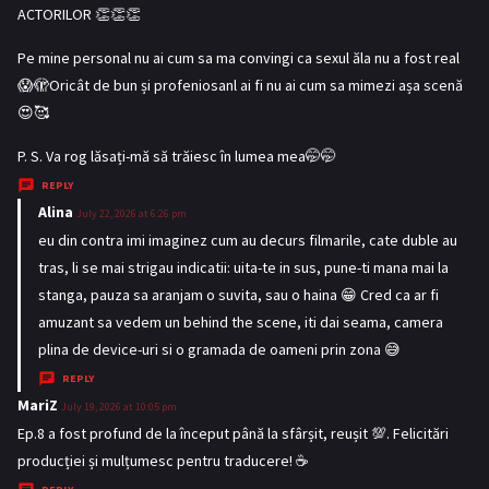
ACTORILOR 👏👏👏
Pe mine personal nu ai cum sa ma convingi ca sexul ăla nu a fost real
😱🫣Oricât de bun și profeniosanl ai fi nu ai cum sa mimezi așa scenă
😍🥰
P. S. Va rog lăsați-mă să trăiesc în lumea mea🤭🤭
REPLY
Alina
s
July 22, 2026 at 6:26 pm
a
eu din contra imi imaginez cum au decurs filmarile, cate duble au
y
tras, li se mai strigau indicatii: uita-te in sus, pune-ti mana mai la
s
stanga, pauza sa aranjam o suvita, sau o haina 😁 Cred ca ar fi
:
amuzant sa vedem un behind the scene, iti dai seama, camera
plina de device-uri si o gramada de oameni prin zona 😅
REPLY
MariZ
s
July 19, 2026 at 10:05 pm
a
Ep.8 a fost profund de la început până la sfârșit, reușit 💯. Felicitări
y
producției și mulțumesc pentru traducere! ☕
s