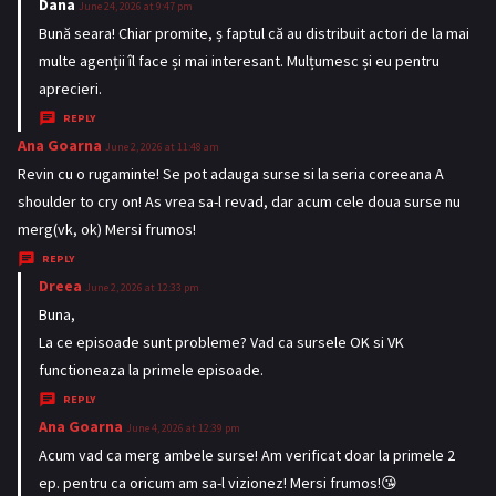
Dana
s
June 24, 2026 at 9:47 pm
a
Bună seara! Chiar promite, ș faptul că au distribuit actori de la mai
y
multe agenții îl face și mai interesant. Mulțumesc și eu pentru
s
aprecieri.
:
REPLY
Ana Goarna
s
June 2, 2026 at 11:48 am
a
Revin cu o rugaminte! Se pot adauga surse si la seria coreeana A
y
shoulder to cry on! As vrea sa-l revad, dar acum cele doua surse nu
s
merg(vk, ok) Mersi frumos!
:
REPLY
Dreea
s
June 2, 2026 at 12:33 pm
a
Buna,
y
La ce episoade sunt probleme? Vad ca sursele OK si VK
s
functioneaza la primele episoade.
:
REPLY
Ana Goarna
s
June 4, 2026 at 12:39 pm
a
Acum vad ca merg ambele surse! Am verificat doar la primele 2
y
ep. pentru ca oricum am sa-l vizionez! Mersi frumos!😘