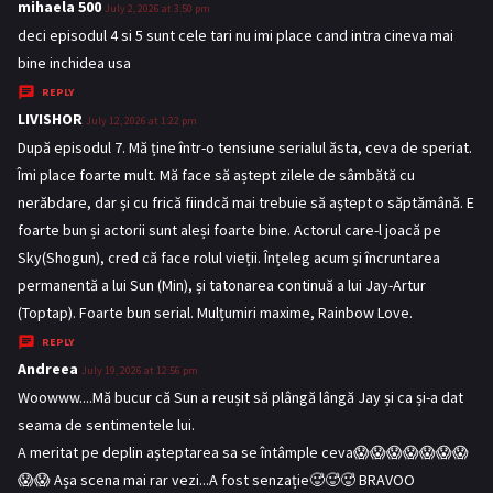
mihaela 500
s
July 2, 2026 at 3:50 pm
a
deci episodul 4 si 5 sunt cele tari nu imi place cand intra cineva mai
y
bine inchidea usa
s
REPLY
:
LIVISHOR
s
July 12, 2026 at 1:22 pm
a
După episodul 7. Mă ține într-o tensiune serialul ăsta, ceva de speriat.
y
Îmi place foarte mult. Mă face să aștept zilele de sâmbătă cu
s
nerăbdare, dar și cu frică fiindcă mai trebuie să aștept o săptămână. E
:
foarte bun și actorii sunt aleși foarte bine. Actorul care-l joacă pe
Sky(Shogun), cred că face rolul vieții. Înțeleg acum și încruntarea
permanentă a lui Sun (Min), și tatonarea continuă a lui Jay-Artur
(Toptap). Foarte bun serial. Mulțumiri maxime, Rainbow Love.
REPLY
Andreea
s
July 19, 2026 at 12:56 pm
a
Woowww....Mă bucur că Sun a reușit să plângă lângă Jay și ca și-a dat
y
seama de sentimentele lui.
s
A meritat pe deplin așteptarea sa se întâmple ceva😱😱😱😱😱😱😱
:
😱😱 Așa scena mai rar vezi...A fost senzație🥵🥵🥵 BRAVOO