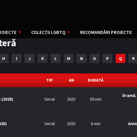
ROIECTE
COLECȚII LGBTQ
RECOMANDĂRI PROIECTE
iteră
H
I
J
K
L
M
N
O
P
Q
R
TIP
AN
DURATĂ
Dramă
 (2025)
Serial
2025
50 min
025)
Serial
2025
6 min
Anim