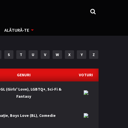
ALĂTURĂ-TE
S
T
U
V
W
X
Y
Z
GENURI
VOTURI
,
GL (Girls' Love)
,
LGBTQ+
,
Sci-Fi &
Fantasy
ație
,
Boys Love (BL)
,
Comedie