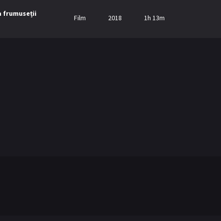
a frumuseții
Film
2018
1h 13m