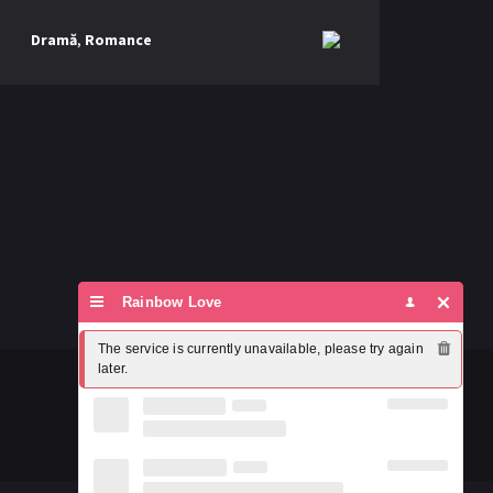
Dramă
,
Romance
Rainbow Love
The service is currently unavailable, please try again 
later.