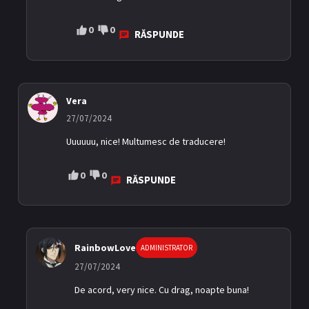
0
0
RĂSPUNDE
Vera
27/07/2024
Uuuuuu, nice! Multumesc de traducere!
0
0
RĂSPUNDE
RainbowLove
ADMINISTRATOR
27/07/2024
De acord, very nice. Cu drag, noapte buna!