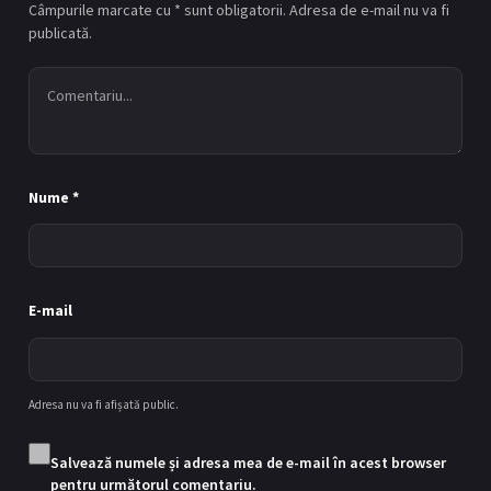
Câmpurile marcate cu * sunt obligatorii. Adresa de e-mail nu va fi
publicată.
Episodul 7
7
06/09/2024
Nume
*
Episodul 8
8
13/09/2024
E-mail
Adresa nu va fi afișată public.
Salvează numele și adresa mea de e-mail în acest browser
pentru următorul comentariu.