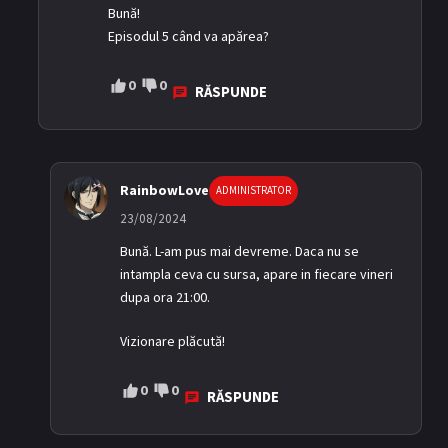
Bună!
Episodul 5 când va apărea?
0
0
RĂSPUNDE
RainbowLove
ADMINISTRATOR
23/08/2024
Bună. L-am pus mai devreme. Daca nu se
intampla ceva cu sursa, apare in fiecare vineri
dupa ora 21:00.
Vizionare plăcută!
0
0
RĂSPUNDE