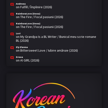
Andreea
on
Fulfill / Împlinire (2026)
RainbowLove (Deea)
on
The Fire / Focul pasiunii (2026)
RainbowLove (Deea)
on
The Fire / Focul pasiunii (2026)
Lori
on
My Grandpa Is a BL Writer / Bunicul meu scrie romane
BL (2026)
Ely Elenna
on
Bittersweet Love / Iubire amăruie (2026)
Dreea
on
AI GIRL (2026)