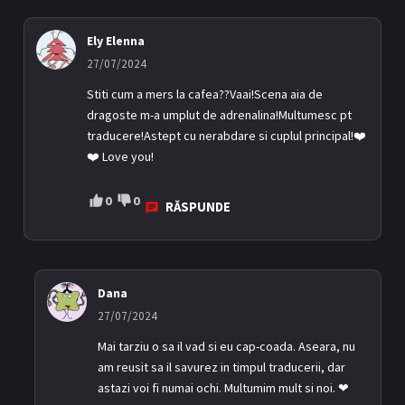
Ely Elenna
27/07/2024
Stiti cum a mers la cafea??Vaai!Scena aia de
dragoste m-a umplut de adrenalina!Multumesc pt
traducere!Astept cu nerabdare si cuplul principal!❤️
❤️ Love you!
0
0
RĂSPUNDE
Dana
27/07/2024
Mai tarziu o sa il vad si eu cap-coada. Aseara, nu
am reusit sa il savurez in timpul traducerii, dar
astazi voi fi numai ochi. Multumim mult si noi. ❤