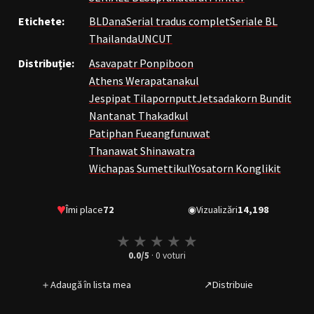
Etichete:
BL
Dana
Serial tradus complet
Seriale BL
Thailanda
UNCUT
Distribuție:
Asavapatr Ponpiboon
Athens Werapatanakul
Jespipat Tilapornputt
Jetsadakorn Bundit
Nantanat Thakadkul
Patiphan Fueangfunuwat
Thanawat Shinawatra
Wichapas Sumettikul
Yosatorn Konglikit
♥
Îmi place
72
◉
Vizualizări
14,198
★
★
★
★
★
0.0
/5
·
0
voturi
＋
Adaugă în lista mea
↗
Distribuie