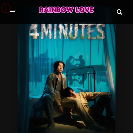
CINE SUNTEM?
BLOG
ÎN LUCRU
PROIECTE
TRADUSE COMPLET
GL (Girls' Love)
ANIME
FILME
EMISIUNI
COLECȚII LGBTQ
BL Thailanda
BL Coreea de Sud