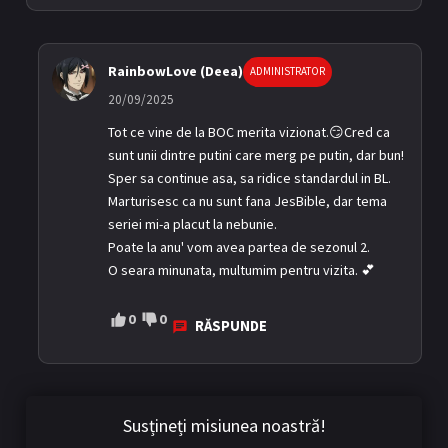
RainbowLove (Deea)
ADMINISTRATOR
20/09/2025
Tot ce vine de la BOC merita vizionat.😏Cred ca
sunt unii dintre putini care merg pe putin, dar bun!
Sper sa continue asa, sa ridice standardul in BL.
Marturisesc ca nu sunt fana JesBible, dar tema
seriei mi-a placut la nebunie.
Poate la anu' vom avea partea de sezonul 2.
O seara minunata, multumim pentru vizita. 💕
0
0
RĂSPUNDE
Susțineți misiunea noastră!