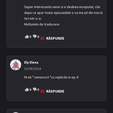
Super interesanta serie si e deabea inceputul, clar
dupa ce apar toate episoadele o sa ma uit din nou la
tot intr-o zi.
Multumim de traducere.
0
0
RĂSPUNDE
Ely Elena
10/08/2024
M-ati " nenorocit "cu replicile in ep 3!
0
0
RĂSPUNDE