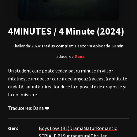
BL Japonia
BL Taiwan
Bromance / BL China
BL Vietnam
4MINUTES / 4 Minute (2024)
BL Philipine
Cupluri Mixte
LGBTQ+ NON-ASIA
·
·
·
·
·
·
Thailanda
2024
Tradus complet
1 sezon
8 episoade
50 min
Traducerea:
Dana
RECOMANDĂRI PROIECTE
Un student care poate vedea patru minute în viitor
ALĂTURĂ-TE
întâlnește un doctor care îi declanșează această abilitate
Înregistrează-te
Autentificare
ciudată, iar întâlnirea lor duce la o poveste de dragoste și
la noi mistere.
Contul meu
Ieși
Traducerea: Dana ❤️
Gen:
Boys Love (BL)
Dramă
Matur
Romantic
SERIALE BL
Supranatural
Thriller