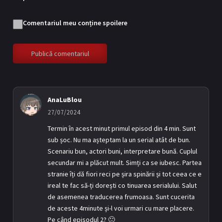
Comentariul meu conține spoilere
AnaLuBlou
27/07/2024
Termin în acest minut primul episod din 4 min. Sunt
sub șoc. Nu ma așteptam la un serial atât de bun.
Scenariu bun, actori buni, interpretare bună. Cuplul
secundar mi a plăcut mult. Simți ca se iubesc. Partea
stranie îți dă fiori reci pe șira spinării și tot ceea ce e
ireal te fac să-ți dorești co tinuarea serialului. Salut
de asemenea traducerea frumoasa. Sunt cucerita
de aceste 4minute și-l voi urmari cu mare placere.
Pe când episodul 2? 🙂