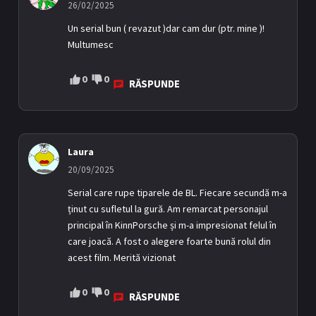
26/02/2025
Un serial bun ( revazut )dar cam dur (ptr. mine )!
Multumesc
0
0
RĂSPUNDE
Laura
20/09/2025
Serial care rupe tiparele de BL. Fiecare secundă m-a
ținut cu sufletul la gură. Am remarcat personajul
principal în KinnPorsche și m-a impresionat felul în
care joacă. A fost o alegere foarte bună rolul din
acest film. Merită vizionat
0
0
RĂSPUNDE