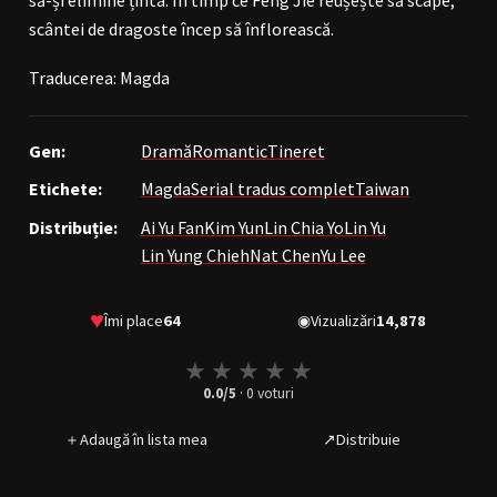
scântei de dragoste încep să înflorească.
Traducerea: Magda
Gen:
Dramă
Romantic
Tineret
Etichete:
Magda
Serial tradus complet
Taiwan
Distribuție:
Ai Yu Fan
Kim Yun
Lin Chia Yo
Lin Yu
Lin Yung Chieh
Nat Chen
Yu Lee
♥
Îmi place
64
◉
Vizualizări
14,878
★
★
★
★
★
0.0
/5
·
0
voturi
＋
Adaugă în lista mea
↗
Distribuie