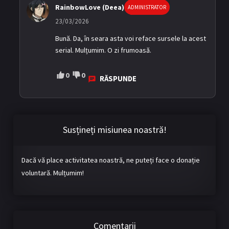
RainbowLove (Deea)
ADMINISTRATOR
23/03/2026
Bună. Da, în seara asta voi reface sursele la acest
serial. Mulțumim. O zi frumoasă.
0
0
RĂSPUNDE
Susțineți misiunea noastră!
Dacă vă place activitatea noastră, ne puteți face o donație
voluntară. Mulțumim!
Comentarii