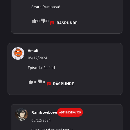
Seara frumoasa!
0
0
RĂSPUNDE
Amali
05/12/2024
Episodul 8 când
0
0
RĂSPUNDE
RainbowLove
ADMINISTRATOR
05/12/2024
Buna. Cred ca mai tarziu.