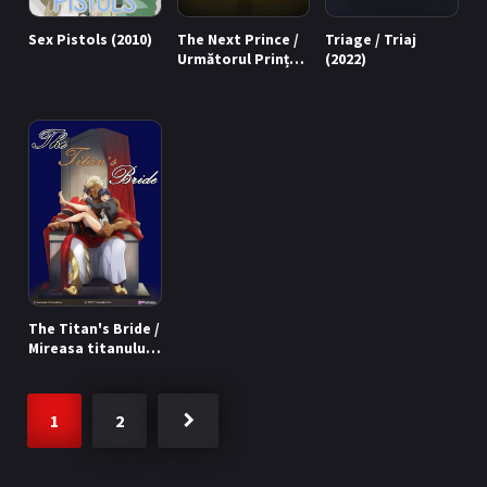
Sex Pistols (2010)
The Next Prince /
Triage / Triaj
Următorul Prinț
(2022)
(2025)
The Titan's Bride /
Mireasa titanului
(2020)
1
2