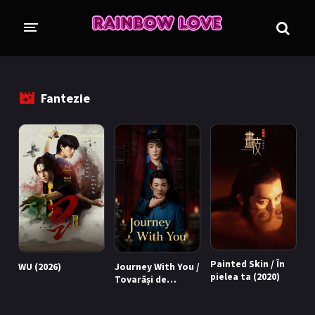
CINE SUNTEM?
BLOG
Fantezie
ÎN LUCRU
PROIECTE
TRADUSE COMPLET
GL (Girls' Love)
ANIME
FILME
EMISIUNI
Painted Skin / În
WU (2026)
Journey With You /
COLECȚII LGBTQ
pielea ta (2020)
Tovarăși de
călătorie (2026)
BL Thailanda
BL Coreea de Sud