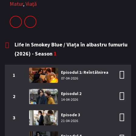
Matur
,
Viaţă
Life in Smokey Blue / Viața în albastru fumuriu
(2026) - Season
1
Episodul 1: Reîntâlnirea
1
07-04-2026
Episodul 2
2
14-04-2026
Episode 3
3
21-04-2026