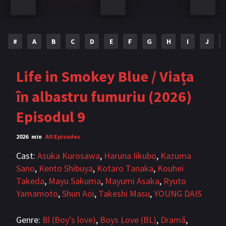
Bromance / BL China
BL Vietnam
BL Philipine
Cupluri Mixte
#
A
B
C
D
E
F
G
H
I
J
LGBTQ+ NON-ASIA
Life in Smokey Blue / Viața
BLOG
în albastru fumuriu (2026)
Articole
Cărți traduse
Episodul 9
Muzică
2026
min
All Episodes
RECOMANDĂRI PROIECTE
Cast:
Asuka Kurosawa
,
Haruna Iikubo
,
Kazuma
Sano
,
Kento Shibuya
,
Kotaro Tanaka
,
Kouhei
ALĂTURĂ-TE
Takeda
,
Mayu Sakuma
,
Mayumi Asaka
,
Ryuto
Înregistrează-te
Autentificare
Yamamoto
,
Shun Aoi
,
Takeshi Masu
,
YOUNG DAIS
Contul meu
Ieși
Genre:
Bl (Boy's love)
,
Boys Love (BL)
,
Dramă
,