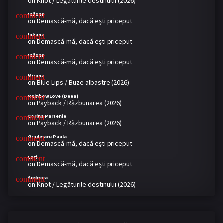
on
Knot / Legăturile destinului (2026)
Iuliana
on
Demască-mă, dacă eşti priceput
Iuliana
on
Demască-mă, dacă eşti priceput
Iuliana
on
Demască-mă, dacă eşti priceput
Miruna
on
Blue Lips / Buze albastre (2026)
RainbowLove (Deea)
on
Payback / Răzbunarea (2026)
Corina Partenie
on
Payback / Răzbunarea (2026)
Gradinaru Paula
on
Demască-mă, dacă eşti priceput
Lori
on
Demască-mă, dacă eşti priceput
Andreea
on
Knot / Legăturile destinului (2026)