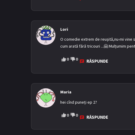
Lori
O comedie extrem de reușită,nu-mi vine să c
cum arată fără tricouri ...🤗 Mulțumim pe
0
0
RĂSPUNDE
Maria
hei cînd puneți ep 2?
0
0
RĂSPUNDE