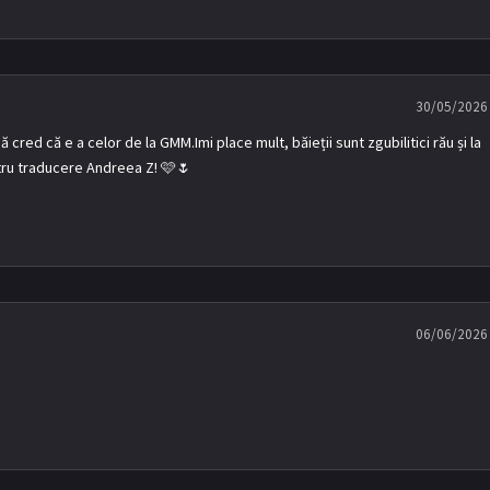
30/05/2026
red că e a celor de la GMM.Imi place mult, băieții sunt zgubilitici rău și la
ntru traducere Andreea Z! 🩷🌷
06/06/2026