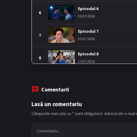
Episodul 6
6
03/07/2026
Episodul 7
7
10/07/2026
Episodul 8
8
17/07/2026
Episodul 9
9
24/07/2026
Comentarii
Episodul 10
Lasă un comentariu
10
31/07/2026
Câmpurile marcate cu * sunt obligatorii. Adresa de e-mail n