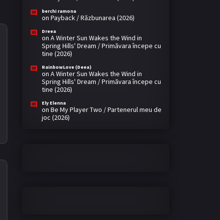
berchi ramona
on
Payback / Răzbunarea (2026)
Dreea
on
A Winter Sun Wakes the Wind in
Spring Hills' Dream / Primăvara începe cu
tine (2026)
RainbowLove (Deea)
on
A Winter Sun Wakes the Wind in
Spring Hills' Dream / Primăvara începe cu
tine (2026)
Ely Elenna
on
Be My Player Two / Partenerul meu de
joc (2026)