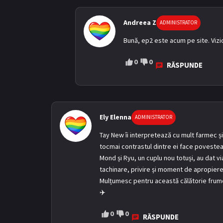
Andreea Z
ADMINISTRATOR
Bună, ep2 este acum pe site. Viz
0
0
RĂSPUNDE
Ely Elenna
ADMINISTRATOR
Tay New îi interpretează cu mult farmec și
tocmai contrastul dintre ei face poveste
Mond și Ryu, un cuplu nou totuși, au dat vi
tachinare, privire și moment de apropiere
Mulțumesc pentru această călătorie frum
✈️
0
0
RĂSPUNDE