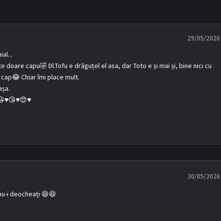
29/05/2026
al...
 doare capu🤣 Dl.Tofu e drăguțel el asa, dar Toto e și mai și, bine nici cu
a cap😂 Chiar îmi place mult.
așa.
♥️😘♥️😍♥️
30/05/2026
 nu-i deocheați 😆😆