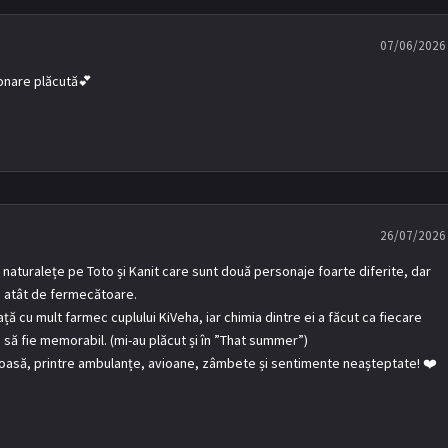
07/06/2026
ionare plăcută💕
26/07/2026
 naturalețe pe Toto și Kanit care sunt două personaje foarte diferite, dar
a atât de fermecătoare.
ață cu mult farmec cuplului KiVeha, iar chimia dintre ei a făcut ca fiecare
 să fie memorabil. (mi-au plăcut și în ”That summer”)
oasă, printre ambulanțe, avioane, zâmbete și sentimente neașteptate! ❤️