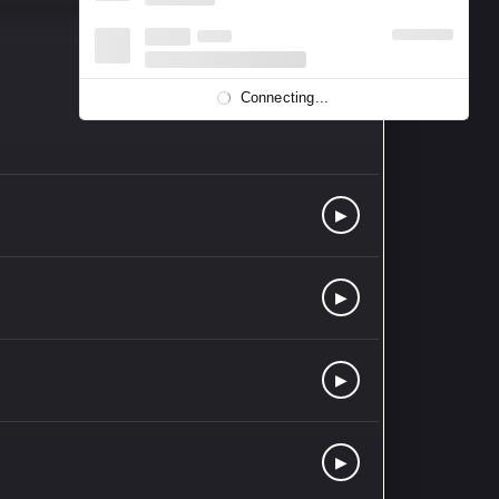
▶
Connecting...
▶
▶
▶
▶