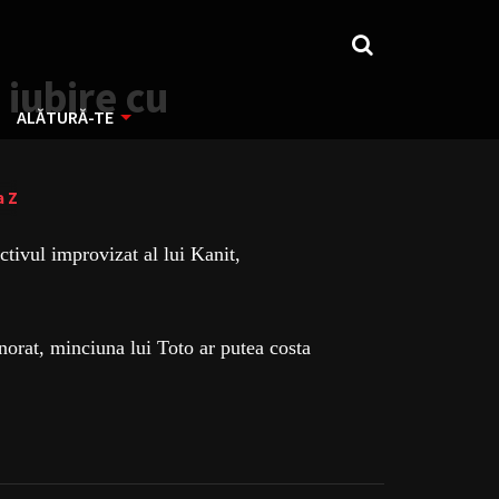
 iubire cu
ALĂTURĂ-TE
a Z
tivul improvizat al lui Kanit,
ignorat, minciuna lui Toto ar putea costa