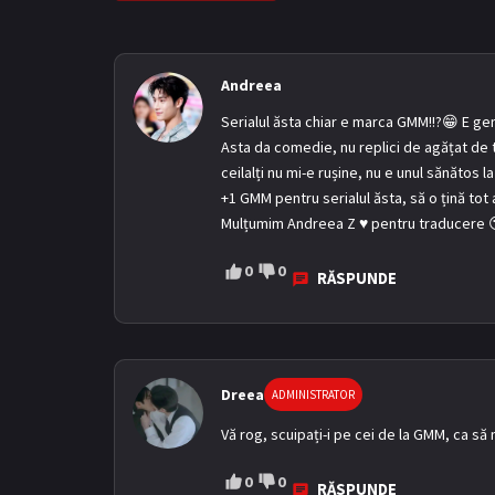
Andreea
Serialul ăsta chiar e marca GMM!!?😁 E geni
Asta da comedie, nu replici de agățat de te
ceilalți nu mi-e rușine, nu e unul sănătos l
+1 GMM pentru serialul ăsta, să o țină tot 
Mulțumim Andreea Z ♥️ pentru traducere 
0
0
RĂSPUNDE
Dreea
ADMINISTRATOR
Vă rog, scuipați-i pe cei de la GMM, ca să
0
0
RĂSPUNDE