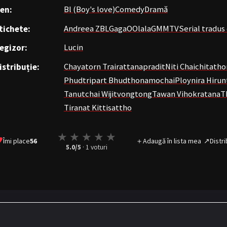
en:
Bl (Boy's love)
Comedy
Dramă
tichete:
Andreea Z
BL
GagaOOlala
GMMTV
Serial tradu
egizor:
Lucin
istribuție:
Chayatorn Trairattanapradit
Niti Chaichitatho
Phudtripart Bhudthonamochai
Ploynira Hirun
Tanutchai Wijitvongtong
Tawan Vihokratana
T
Tiranat Kittisattho
★
★
★
★
★
♥
Îmi place
56
＋
Adaugă în lista mea
↗
Distri
5.0
/5
·
1
voturi