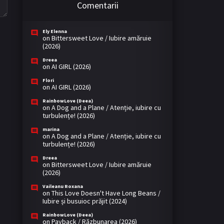
Comentarii
Ely Elenna
on
Bittersweet Love / Iubire amăruie
(2026)
Dreea
on
AI GIRL (2026)
Flori
on
AI GIRL (2026)
RainbowLove (Deea)
on
A Dog and a Plane / Atenție, iubire cu
turbulențe! (2026)
marina
on
A Dog and a Plane / Atenție, iubire cu
turbulențe! (2026)
Dreea
on
Bittersweet Love / Iubire amăruie
(2026)
Vaileanu Roxana
on
This Love Doesn't Have Long Beans /
Iubire și busuioc prăjit (2024)
RainbowLove (Deea)
on
Payback / Răzbunarea (2026)