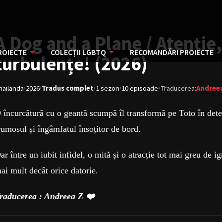
A Dog and a Plane / Atenție,
ROIECTE
COLECȚII LGBTQ
RECOMANDĂRI PROIECTE
turbulențe! (2026)
·
·
·
·
·
hailanda
2026
Tradus complet
1 sezon
10 episoade
Traducerea:
Andree
 încurcătură cu o geantă scumpă îl transformă pe Toto în detec
rumosul și îngâmfatul însoțitor de bord.
ar între un iubit infidel, o mită și o atracție tot mai greu de 
ai mult decât orice datorie.
raducerea : Andreea Z ❤️