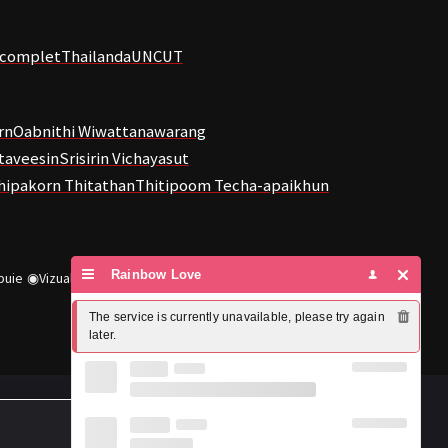
s complet
Thailanda
UNCUT
rn
Oabnithi Wiwattanawarang
taveesin
Srisirin Vichayasut
hipakorn Thitathan
Thitipoom Techa-apaikhun
Rainbow Love
buie
◉
Vizualizări
13,836
The service is currently unavailable, please try again 
later.