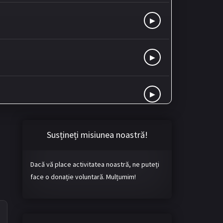
▶
▶
▶
▶
Susțineți misiunea noastră!
Dacă vă place activitatea noastră, ne puteți
▶
face o donație voluntară. Mulțumim!