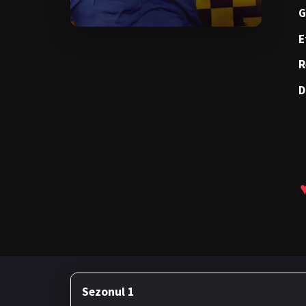
G
E
R
D
Sezonul 1