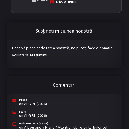
0
0
RĂSPUNDE
Susțineți misiunea noastră!
Dacă vă place activitatea noastră, ne puteți face o donație
voluntară. Mulțumim!
Comentarii
Dreea
on
AI GIRL (2026)
Flori
on
AI GIRL (2026)
RainbowLove (Deea)
on
A Dog and a Plane / Atenție, iubire cu turbulențe!