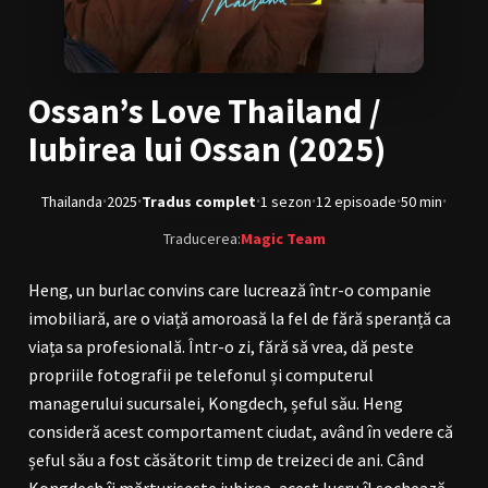
BL Japonia
BL Taiwan
Bromance / BL China
BL Vietnam
Ossan’s Love Thailand /
BL Philipine
Cupluri Mixte
Iubirea lui Ossan (2025)
LGBTQ+ NON-ASIA
·
·
·
·
·
·
Thailanda
2025
Tradus complet
1 sezon
12 episoade
50 min
RECOMANDĂRI PROIECTE
Traducerea:
Magic Team
ALĂTURĂ-TE
Heng, un burlac convins care lucrează într-o companie
Înregistrează-te
Autentificare
imobiliară, are o viață amoroasă la fel de fără speranță ca
viața sa profesională. Într-o zi, fără să vrea, dă peste
Contul meu
Ieși
propriile fotografii pe telefonul și computerul
managerului sucursalei, Kongdech, șeful său. Heng
consideră acest comportament ciudat, având în vedere că
șeful său a fost căsătorit timp de treizeci de ani. Când
Kongdech îi mărturisește iubirea, acest lucru îl șochează