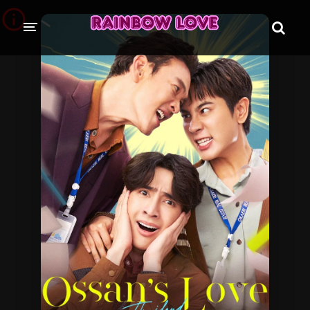
CINE SUNTEM?
BLOG
ÎN LUCRU
PROIECTE
TRADUSE COMPLET
GL (Girls' Love)
ANIME
FILME
EMISIUNI
COLECȚII LGBTQ
BL Thailanda
BL Coreea de Sud