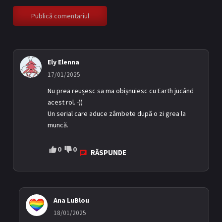
Episodul 12
12
24/03/2025
Ely Elenna
17/01/2025
Nu prea reușesc sa ma obișnuiesc cu Earth jucând
acest rol. -))
Un serial care aduce zâmbete după o zi grea la
muncă.
0
0
RĂSPUNDE
Ana LuBlou
18/01/2025