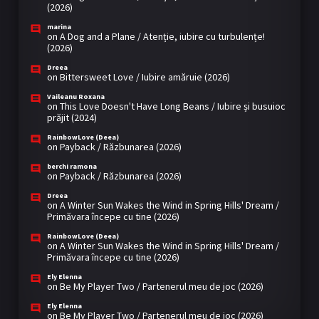
(2026)
marina
on
A Dog and a Plane / Atenție, iubire cu turbulențe!
(2026)
Dreea
on
Bittersweet Love / Iubire amăruie (2026)
Vaileanu Roxana
on
This Love Doesn't Have Long Beans / Iubire și busuioc
prăjit (2024)
RainbowLove (Deea)
on
Payback / Răzbunarea (2026)
berchi ramona
on
Payback / Răzbunarea (2026)
Dreea
on
A Winter Sun Wakes the Wind in Spring Hills' Dream /
Primăvara începe cu tine (2026)
RainbowLove (Deea)
on
A Winter Sun Wakes the Wind in Spring Hills' Dream /
Primăvara începe cu tine (2026)
Ely Elenna
on
Be My Player Two / Partenerul meu de joc (2026)
Ely Elenna
on
Be My Player Two / Partenerul meu de joc (2026)