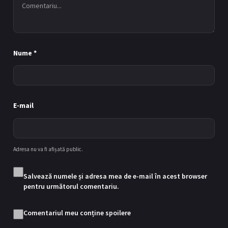
Episodul 8
Nume
*
8
24/02/2025
E-mail
Episodul 9
9
03/03/2025
Episodul 10
Adresa nu va fi afișată public.
10
10/03/2025
Salvează numele și adresa mea de e-mail în acest browser
pentru următorul comentariu.
Episodul 11
11
Comentariul meu conține spoilere
17/03/2025