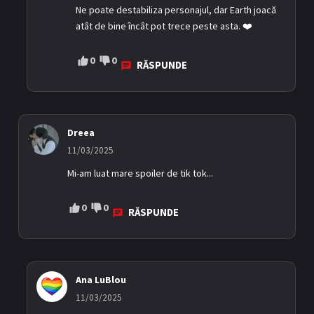
Ne poate destabiliza personajul, dar Earth joacă
atât de bine încât pot trece peste asta. ❤️
0
0
RĂSPUNDE
Dreea
11/03/2025
Mi-am luat mare spoiler de tik tok...
0
0
RĂSPUNDE
Ana LuBlou
11/03/2025