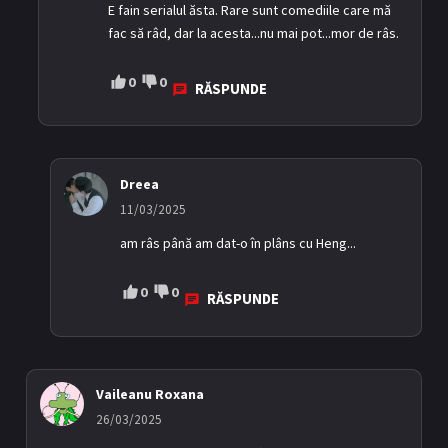
E fain serialul ăsta. Rare sunt comediile care mă
fac să râd, dar la acesta...nu mai pot...mor de râs.
0
0
RĂSPUNDE
Dreea
11/03/2025
am râs până am dat-o în plâns cu Heng...
0
0
RĂSPUNDE
Vaileanu Roxana
26/03/2025