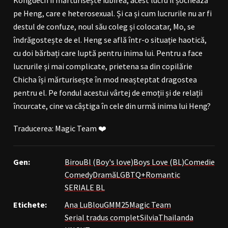
pe Heng, care e heterosexual. Și ca și cum lucrurile nu ar fi
destul de confuze, noul său coleg și colocatar, Mo, se
îndrăgostește de el. Heng se află într-o situație haotică,
cu doi bărbați care luptă pentru inima lui. Pentru a face
lucrurile și mai complicate, prietena sa din copilărie
Chicha își mărturisește în mod neașteptat dragostea
pentru el. Pe fondul acestui vârtej de emoții și de relații
încurcate, cine va câștiga în cele din urmă inima lui Heng?
Traducerea: Magic Team ❤️
Gen:
Birou
Bl (Boy's love)
Boys Love (BL)
Comedie
Comedy
Dramă
LGBTQ+
Romantic
SERIALE BL
Etichete:
Ana LuBlou
GMM25
Magic Team
Serial tradus complet
Silvia
Thailanda