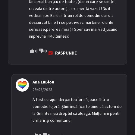
Un serial bun ,cu de toate , (dar in care se simte
raceala dintre actori ) care merita vazut ! Nu il
vedeam pe Earth intr-un rol de comedie dar s-a
descurcat bine ( i se potrivesc mai bine rolurile
serioase,parerea mea ) ! Sper sa-i mai vad jucand
impreuna !!!Multumesc
0
0
RĂSPUNDE
Ana LuBlou
29/03/2025
A fost curajos din partea lor să joace într-o
comedie lejeră. Știm însă foarte bine că actorii de
la Gmmtv n-au dreptul să aleagă. Mulțumim pentr
urmărir și comentariu.