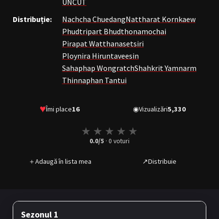
UNCUT
Distribuție:
Nachcha Chuedang
Nattharat Kornkaew
Phudtripart Bhudthonamochai
Pirapat Watthanasetsiri
Ploynira Hiruntaveesin
Sahaphap Wongratch
Shahkrit Yamnarm
Thinnaphan Tantui
♥
Îmi place
16
◉
Vizualizări
5,330
★
★
★
★
★
0.0
/5
·
0
voturi
＋
Adaugă în lista mea
↗
Distribuie
Sezonul 1