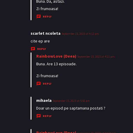
:
a
Buna. Da, astazi.
y
Zi frumoasa!
s
REPLY
:
scarlet ncoleta
s
September 15, 2023 at 4:12 pm
a
cite ep are
y
REPLY
s
RainbowLove (Deea)
s
September 15, 2023 at 4:21 pm
:
a
Buna. Are 13 episoade.
y
Zi frumoasa!
s
REPLY
:
mihaela
s
September 15, 2023 at 5:56 pm
a
Doar un episod pe saptamana postati ?
y
REPLY
s
:
RainbowLove (Deea)
s