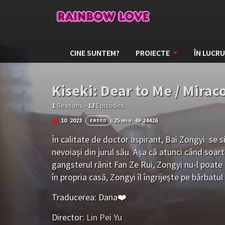
CINE SUNTEM?
PROIECTE
ÎN LUCRU
Kiseki: Dear to Me / Mirac
1
Seasons -
13
Episodes
10
2023
25 min
24426
ENDED
În calitate de doctor aspirant, Bai Zongyi se si
nevoiași din jurul său. Așa că atunci când soart
gangsterul rănit Fan Ze Rui, Zongyi nu-l poate
în propria casă, Zongyi îl îngrijește pe bărbatul
revine. Pe măsură ce rănile lui Fan Ze Rui se vi
Traducerea: Dana❤️
stăteau între cei doi bărbați încep să se prăbu
idealurile și prejudecățile, Zongyi și Jheruei în
Director:
Lin Pei Yu