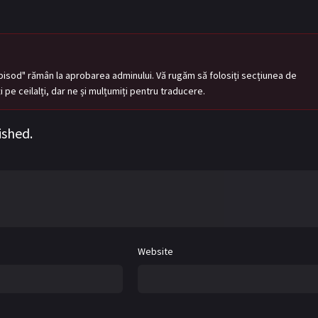
pisod" rămân la aprobarea adminului. Vă rugăm să folosiți secțiunea de
tați pe ceilalți, dar ne și mulțumiți pentru traducere.
ished.
Website