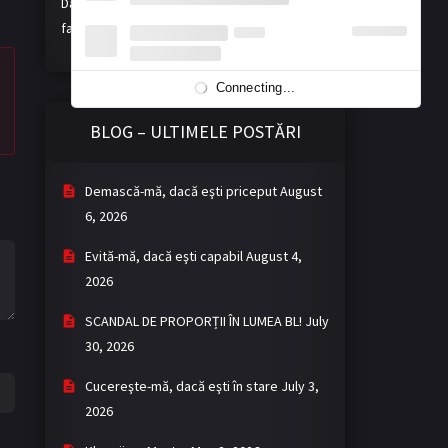
Dacă vă place activitatea noastră, ne puteți
face o donație voluntară. Mulțumim!
Connecting...
BLOG – ULTIMELE POSTĂRI
Demască-mă, dacă eşti priceput
August
6, 2026
Evită-mă, dacă eşti capabil
August 4,
2026
SCANDAL DE PROPORȚII ÎN LUMEA BL!
July
30, 2026
Cucereşte-mă, dacă eşti în stare
July 3,
2026