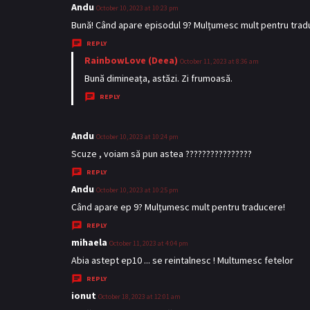
:
Andu
s
October 10, 2023 at 10:23 pm
a
Bună! Când apare episodul 9? Mulțumesc mult pentru trad
y
REPLY
s
RainbowLove (Deea)
s
October 11, 2023 at 8:36 am
:
a
Bună dimineața, astăzi. Zi frumoasă.
y
REPLY
s
:
Andu
s
October 10, 2023 at 10:24 pm
a
Scuze , voiam să pun astea ????????????????
y
REPLY
s
Andu
s
October 10, 2023 at 10:25 pm
:
a
Când apare ep 9? Mulțumesc mult pentru traducere!
y
REPLY
s
mihaela
s
October 11, 2023 at 4:04 pm
:
a
Abia astept ep10 ... se reintalnesc ! Multumesc fetelor
y
REPLY
s
ionut
s
October 18, 2023 at 12:01 am