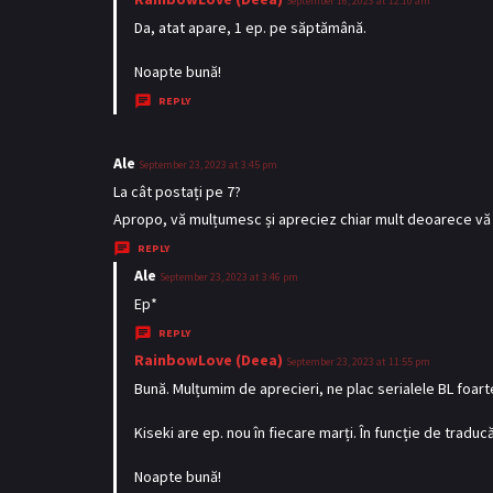
September 16, 2023 at 12:10 am
a
Da, atat apare, 1 ep. pe săptămână.
y
Noapte bună!
s
REPLY
:
Ale
s
September 23, 2023 at 3:45 pm
a
La cât postați pe 7?
y
Apropo, vă mulțumesc și apreciez chiar mult deoarece vă de
s
REPLY
:
Ale
s
September 23, 2023 at 3:46 pm
a
Ep*
y
REPLY
s
RainbowLove (Deea)
s
September 23, 2023 at 11:55 pm
:
a
Bună. Mulțumim de aprecieri, ne plac serialele BL foart
y
Kiseki are ep. nou în fiecare marți. În funcție de traducă
s
:
Noapte bună!