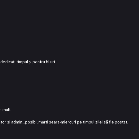
dicați timpul și pentru bl uri
e mult.
tor si admin...posibil marti seara-miercuri pe timpul zilei să fie postat.