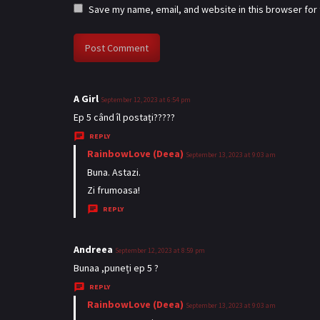
Save my name, email, and website in this browser for
A Girl
s
September 12, 2023 at 6:54 pm
a
Ep 5 când îl postați?????
y
REPLY
s
RainbowLove (Deea)
s
September 13, 2023 at 9:03 am
:
a
Buna. Astazi.
y
Zi frumoasa!
s
REPLY
:
Andreea
s
September 12, 2023 at 8:59 pm
a
Bunaa ,puneți ep 5 ?
y
REPLY
s
RainbowLove (Deea)
s
September 13, 2023 at 9:03 am