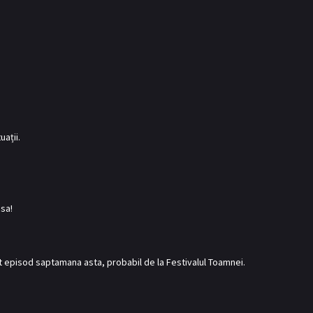
uații.
sa!
at episod saptamana asta, probabil de la Festivalul Toamnei.