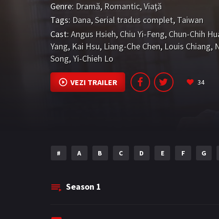
aprecieze reciproc. Pe măsură ce relația lor c
Genre:
Dramă
,
Romantic
,
Viaţă
se naște în mod natural, dar ceea ce ar fi trebu
Tags:
Dana
,
Serial tradus complet
,
Taiwan
până la adânci bătrâneți" se termină doar cu o
Cast:
Angus Hsieh
,
Chiu Yi-Feng
,
Chun-Chih Hu
Zongyi este încarcerat pentru greșelile lui Fan 
Yang
,
Kai Hsu
,
Liang-Che Chen
,
Louis Chiang
,
N
cei doi bărbați se reîntâlnesc din nou, dar se
Song
,
Yi-Chieh Lo
atât de dulci între ei s-au stins. Vor găsi Zongy
vindeca ruptura dintre ei sau vor decide că es
VEZI TRAILER
34
meargă pe drumuri separate?
#
A
B
C
D
E
F
G
Season
1