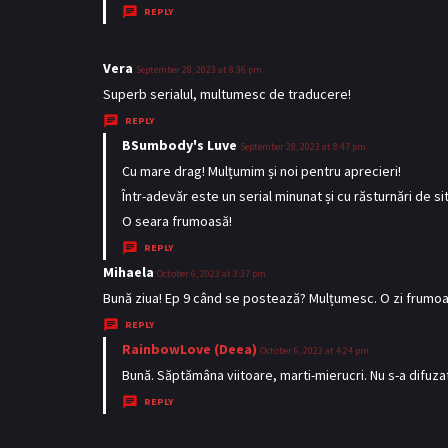
REPLY
Vera
s
September 28, 2023 at 8:36 pm
a
Superb serialul, multumesc de traducere!
y
REPLY
s
BSumbody's Luve
s
September 28, 2023 at 8:47 pm
:
a
Cu mare drag! Mulțumim și noi pentru aprecieri!
y
Într-adevăr este un serial minunat și cu răsturnări de sit
s
O seara frumoasă!
:
REPLY
Mihaela
s
October 6, 2023 at 3:37 pm
a
Bună ziua! Ep 9 când se postează? Mulțumesc. O zi frumoa
y
REPLY
s
RainbowLove (Deea)
s
October 6, 2023 at 4:24 pm
:
a
Bună. Săptămâna viitoare, marti-mierucri. Nu s-a difuz
y
REPLY
s