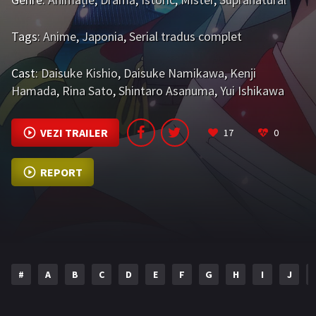
Bromance / BL China
BL Vietnam
Tags:
Anime
,
Japonia
,
Serial tradus complet
BL Philipine
Cupluri Mixte
Cast:
Daisuke Kishio
,
Daisuke Namikawa
,
Kenji
LGBTQ+ NON-ASIA
Hamada
,
Rina Sato
,
Shintaro Asanuma
,
Yui Ishikawa
BLOG
VEZI TRAILER
17
0
Articole
Cărți traduse
Muzică
REPORT
RECOMANDĂRI PROIECTE
ALĂTURĂ-TE
Înregistrează-te
Autentificare
#
A
B
C
D
E
F
G
H
I
J
Contul meu
Ieși