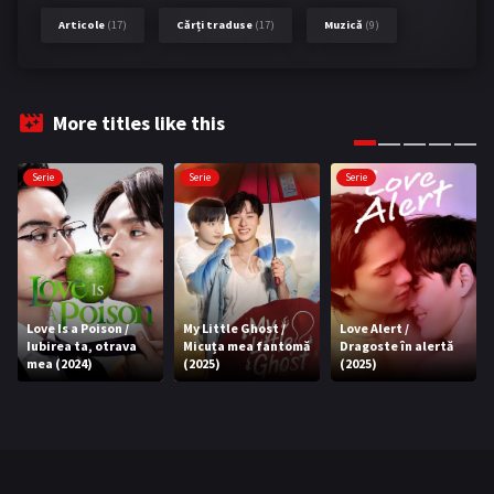
Articole
(17)
Cărți traduse
(17)
Muzică
(9)
More titles like this
Serie
Serie
Serie
Love Is a Poison /
My Little Ghost /
Love Alert /
Iubirea ta, otrava
Micuța mea fantomă
Dragoste în alertă
mea (2024)
(2025)
(2025)