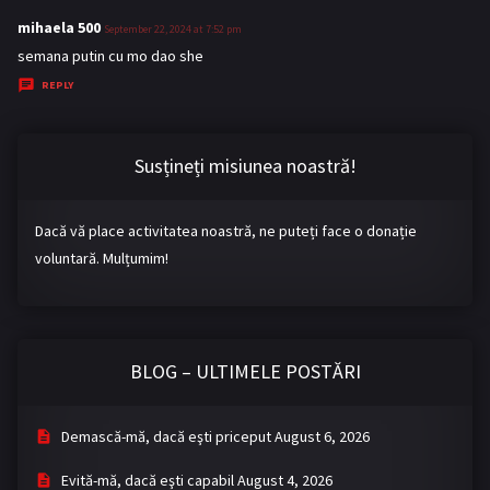
mihaela 500
s
September 22, 2024 at 7:52 pm
a
semana putin cu mo dao she
y
REPLY
s
:
Susțineți misiunea noastră!
Dacă vă place activitatea noastră, ne puteți face o donație
voluntară. Mulțumim!
BLOG – ULTIMELE POSTĂRI
Demască-mă, dacă eşti priceput
August 6, 2026
Evită-mă, dacă eşti capabil
August 4, 2026