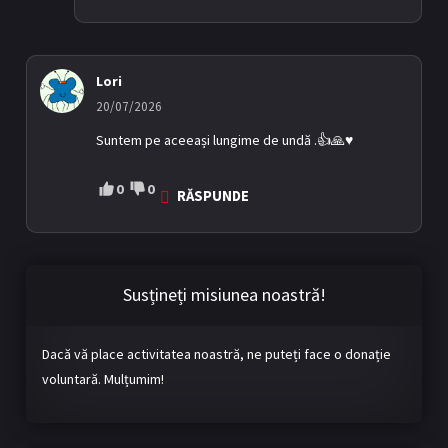
Lori
20/07/2026
Suntem pe aceeași lungime de undă .👍🙏♥️
0
0
RĂSPUNDE
Susțineți misiunea noastră!
Dacă vă place activitatea noastră, ne puteți face o donație
voluntară. Mulțumim!