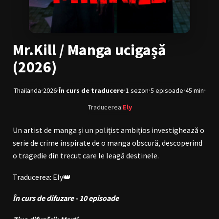
BL Japonia
BL Taiwan
Bromance / BL China
BL Vietnam
Mr.Kill / Manga ucigașă
BL Philipine
Cupluri Mixte
(2026)
LGBTQ+ NON-ASIA
·
·
·
·
·
·
Thailanda
2026
În curs de traducere
1 sezon
5 episoade
45 min
RECOMANDĂRI PROIECTE
Traducerea:
Ely
ALĂTURĂ-TE
Un artist de manga și un polițist ambițios investighează o
Înregistrează-te
Autentificare
serie de crime inspirate de o manga obscură, descoperind
o tragedie din trecut care le leagă destinele.
Contul meu
Ieși
Traducerea: Ely👑
În curs de difuzare - 10 episoade