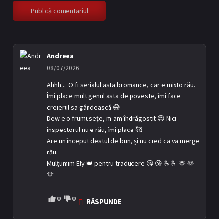
Andreea
08/07/2026
Ahhh.... O fi serialul asta bromance, dar e mișto rău.
Îmi place mult genul asta de poveste, îmi face
creierul sa gândească 😅
Dew e o frumusețe, m-am îndrăgostit 😍 Nici
inspectorul nu e rău, îmi place 🥰
Are un început destul de bun, și nu cred ca va merge
rău.
Mulțumim Ely 👑 pentru traducere 😘 😘 🫰🫰 🫶 🫶
🫶
0
0
RĂSPUNDE