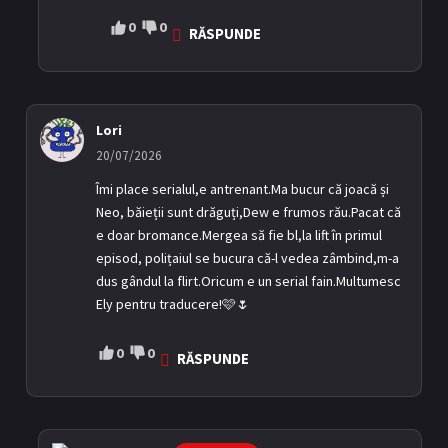
0
0
RĂSPUNDE
Lori
20/07/2026
Îmi place serialul,e antrenant.Ma bucur că joacă și
Neo, băieții sunt drăguți,Dew e frumos rău.Pacat că
e doar bromance.Mergea să fie bl,la lift în primul
episod, polițaiul se bucura că-l vedea zâmbind,m-a
dus gândul la flirt.Oricum e un serial fain.Multumesc
Ely pentru traducere!🩷🌷
0
0
RĂSPUNDE