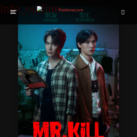
CINE SUNTEM?
BLOG
ÎN LUCRU
PROIECTE
TRADUSE COMPLET
GL (Girls' Love)
ANIME
FILME
EMISIUNI
COLECȚII LGBTQ
BL Thailanda
BL Coreea de Sud