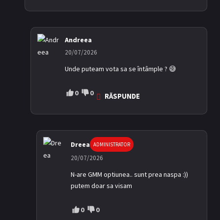
Andreea
20/07/2026
Unde puteam vota sa se întâmple ? 😅
0
0
RĂSPUNDE
Dreea
ADMINISTRATOR
20/07/2026
N-are GMM optiunea.. sunt prea naspa :))
putem doar sa visam
0
0