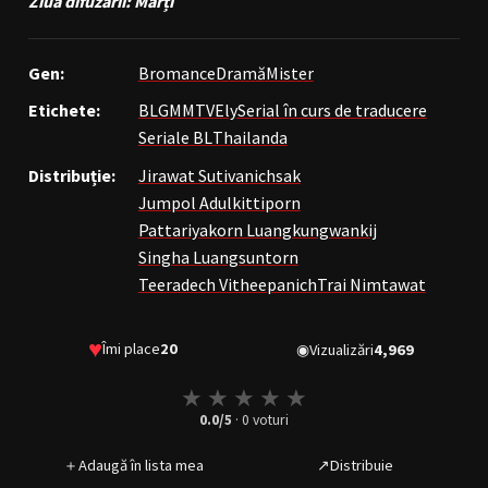
Ziua difuzării: Marți
Gen:
Bromance
Dramă
Mister
Etichete:
BL
GMMTV
Ely
Serial în curs de traducere
Seriale BL
Thailanda
Distribuție:
Jirawat Sutivanichsak
Jumpol Adulkittiporn
Pattariyakorn Luangkungwankij
Singha Luangsuntorn
Teeradech Vitheepanich
Trai Nimtawat
♥
Îmi place
20
◉
Vizualizări
4,969
★
★
★
★
★
0.0
/5
·
0
voturi
＋
Adaugă în lista mea
↗
Distribuie