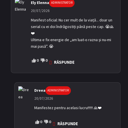
Ely Elenna
ADMINISTRATOR
20/07/2026
Manifest oficial: Nu cer mult de la viață... doar un
serial cu ei doi îndrăgostiți până peste cap. 😭🙏
❤️
Ultima e fix energie de „am luat-o razna și nu-mi
mai pasă”. 😭
0
0
RĂSPUNDE
Dreea
ADMINISTRATOR
20/07/2026
Manifestez pentru acelasi lucru!!!!!! 🙏❤️
0
0
RĂSPUNDE