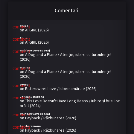
Comentarii
Dreea
on
AI GIRL (2026)
Flori
on
AI GIRL (2026)
RainbowLove (Deea)
on
A Dog and a Plane / Atenție, iubire cu turbulențe!
(2026)
marina
on
A Dog and a Plane / Atenție, iubire cu turbulențe!
(2026)
Dreea
on
Bittersweet Love / Iubire amăruie (2026)
Vaileanu Roxana
on
This Love Doesn't Have Long Beans / Iubire și busuioc
prăjit (2024)
RainbowLove (Deea)
on
Payback / Răzbunarea (2026)
berchi ramona
on
Payback / Răzbunarea (2026)