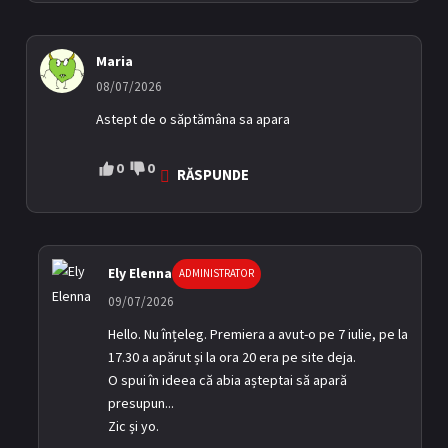
Maria
08/07/2026
Astept de o săptămâna sa apara
0
0
RĂSPUNDE
Ely Elenna
ADMINISTRATOR
09/07/2026
Hello. Nu înțeleg. Premiera a avut-o pe 7 iulie, pe la
17.30 a apărut și la ora 20 era pe site deja.
O spui în ideea că abia așteptai să apară
presupun...
Zic și yo.