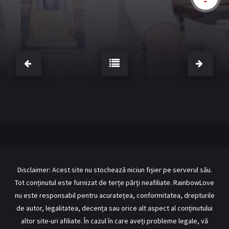
BL Japonia
BL Taiwan
Bromance / BL China
BL Vietnam
BL Philipine
Cupluri Mixte
LGBTQ+ NON-ASIA
RECOMANDĂRI PROIECTE
ALĂTURĂ-TE
Înregistrează-te
Autentificare
Contul meu
Ieși
Disclaimer: Acest site nu stochează niciun fișier pe serverul său.
Tot conținutul este furnizat de terțe părți neafiliate. RainbowLove
nu este responsabil pentru acuratețea, conformitatea, drepturile
de autor, legalitatea, decența sau orice alt aspect al conținutului
altor site-uri afiliate. În cazul în care aveți probleme legale, vă