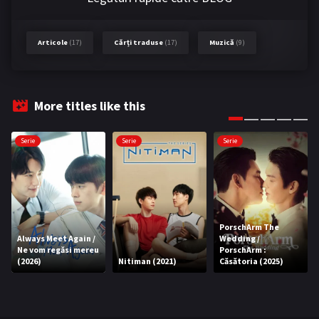
Articole
(17)
Cărți traduse
(17)
Muzică
(9)
More titles like this
Serie
Serie
Serie
PorschArm The
Always Meet Again /
Wedding /
Ne vom regăsi mereu
PorschArm :
(2026)
Nitiman (2021)
Căsătoria (2025)