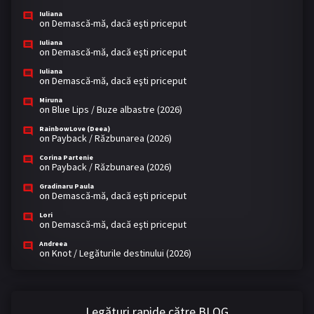
Iuliana
on
Demască-mă, dacă eşti priceput
Iuliana
on
Demască-mă, dacă eşti priceput
Iuliana
on
Demască-mă, dacă eşti priceput
Miruna
on
Blue Lips / Buze albastre (2026)
RainbowLove (Deea)
on
Payback / Răzbunarea (2026)
Corina Partenie
on
Payback / Răzbunarea (2026)
Gradinaru Paula
on
Demască-mă, dacă eşti priceput
Lori
on
Demască-mă, dacă eşti priceput
Andreea
on
Knot / Legăturile destinului (2026)
Legături rapide către BLOG