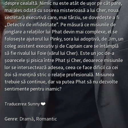
despre cealaltă. Nimic nu este atât de ușor pe cât pare,
Bromance / BL China
BL Vietnam
mai ales odată cu sosirea misterioasă a lui Cher, noua
secretară executivă care, mai târziu, se dovedește a fi
BL Philipine
Cupluri Mixte
„Detectiv de infidelitate”. Pe măsură ce misiunile de
LGBTQ+ NON-ASIA
jonglare a relațiilor lui Phat devin mai complexe, el se
folosește ajutorul lui Pinky, sora lui adoptivă, de Jim, un
BLOG
coleg asistent executiv și de Captain care se întâmplă
să fie rivalul lui Foie (vărul lui Cher). Este un joc de-a
Articole
Cărți traduse
șoarecele și pisica între Phat și Cher, deoarece misiunile
lor se intersectează adesea, ceea ce face dificil ca cei
Muzică
doi să mențină stric o relație profesională. Misiunea
trebuie să continue, dar va putea Phat să nu dezvolte
RECOMANDĂRI PROIECTE
sentimente pentru inamic?
ALĂTURĂ-TE
❤️
Traducerea: Sunny
Înregistrează-te
Autentificare
Genre:
Dramă
,
Romantic
Contul meu
Ieși