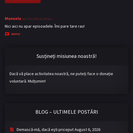
Manuela
s
April 29, 2024 at 1:33 am
a
Nici aici nu apar episoadele. Îmi pare tare rau!
y
REPLY
s
:
Susțineți misiunea noastră!
Dacă vă place activitatea noastră, ne puteți face o donație
voluntară. Mulțumim!
BLOG – ULTIMELE POSTĂRI
Demască-mă, dacă eşti priceput
August 6, 2026