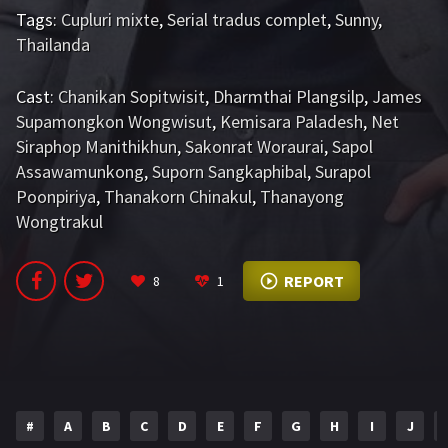
Tags:
Cupluri mixte
,
Serial tradus complet
,
Sunny
,
Thailanda
Cast:
Chanikan Sopitwisit
,
Dharmthai Plangsilp
,
James
Supamongkon Wongwisut
,
Kemisara Paladesh
,
Net
Siraphop Manithikhun
,
Sakonrat Woraurai
,
Sapol
Assawamunkong
,
Suporn Sangkaphibal
,
Surapol
Poonpiriya
,
Thanakorn Chinakul
,
Thanayong
Wongtrakul
REPORT
8
1
#
A
B
C
D
E
F
G
H
I
J