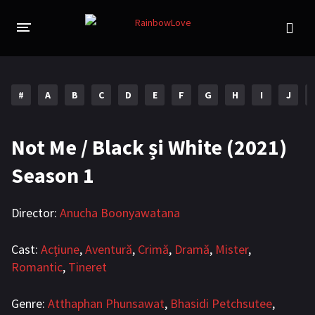
CINE SUNTEM?
PROIECTE
#
A
B
C
D
E
F
G
H
I
J
TRADUSE COMPLET
GL (Girls' Love)
Not Me / Black și White (2021)
ANIME
FILME
Season 1
EMISIUNI
Director:
Anucha Boonyawatana
ÎN LUCRU
COLECȚII LGBTQ
Cast:
Acţiune
,
Aventură
,
Crimă
,
Dramă
,
Mister
,
Romantic
,
Tineret
BL Thailanda
BL Coreea de Sud
Genre:
Atthaphan Phunsawat
,
Bhasidi Petchsutee
,
BL Japonia
BL Taiwan