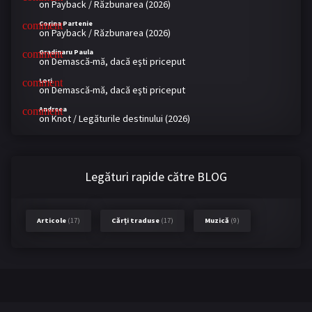
on
Payback / Răzbunarea (2026)
Corina Partenie
on
Payback / Răzbunarea (2026)
Gradinaru Paula
on
Demască-mă, dacă eşti priceput
Lori
on
Demască-mă, dacă eşti priceput
Andreea
on
Knot / Legăturile destinului (2026)
Legături rapide către BLOG
Articole
(17)
Cărți traduse
(17)
Muzică
(9)