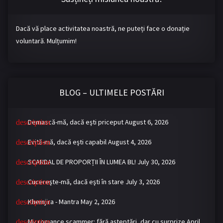
Dacă vă place activitatea noastră, ne puteți face o donație
voluntară. Mulțumim!
BLOG – ULTIMELE POSTĂRI
Demască-mă, dacă eşti priceput
August 6, 2026
Evită-mă, dacă eşti capabil
August 4, 2026
SCANDAL DE PROPORȚII ÎN LUMEA BL!
July 30, 2026
Cucereşte-mă, dacă eşti în stare
July 3, 2026
Khemjira - Mantra
May 2, 2026
My romance scammer: fără așteptări, dar cu surprize
April