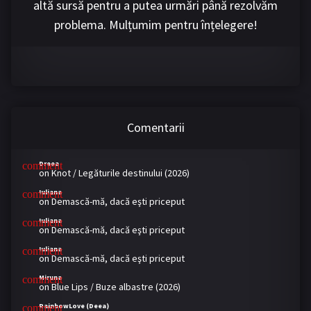
altă sursă pentru a putea urmări până rezolvăm
problema. Mulțumim pentru înțelegere!
Comentarii
Dreea
on
Knot / Legăturile destinului (2026)
Iuliana
on
Demască-mă, dacă eşti priceput
Iuliana
on
Demască-mă, dacă eşti priceput
Iuliana
on
Demască-mă, dacă eşti priceput
Miruna
on
Blue Lips / Buze albastre (2026)
RainbowLove (Deea)