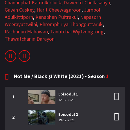
Chanunphat Kamolkiriluck
,
Daweerit Chullasapya
,
Bromance / BL China
BL Vietnam
Gawin Caskey
,
Harit Cheewagaroon
,
Jumpol
Adulkittiporn
,
Kanaphan Puitrakul
,
Napasorn
BL Philipine
Cupluri Mixte
Weerayuttwilai
,
Phromphiriya Thongputtaruk
,
LGBTQ+ NON-ASIA
Rachanun Mahawan
,
Tanutchai Wijitvongtong
,
Thawatchanin Darayon
BLOG
Articole
Cărți traduse
Muzică
Not Me / Black și White (2021) - Season
1
RECOMANDĂRI PROIECTE
Episodul 1
ALĂTURĂ-TE
1
12-12-2021
Înregistrează-te
Autentificare
Episodul 2
2
19-12-2021
Contul meu
Ieși