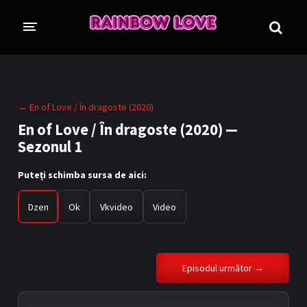
CINE SUNTEM?
BLOG
← En of Love / În dragoste (2020)
ÎN LUCRU
En of Love / În dragoste (2020) —
Sezonul 1
PROIECTE
TRADUSE COMPLET
GL (Girls' Love)
Puteți schimba sursa de aici:
ANIME
FILME
Dzen
Ok
Vkvideo
Video
EMISIUNI
COLECȚII LGBTQ
Episodul următor →
BL Thailanda
BL Coreea de Sud