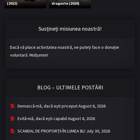
(2022)
dragoste (2020)
Bromance / BL China
BL Vietnam
BL Philipine
Cupluri Mixte
Susțineți misiunea noastră!
LGBTQ+ NON-ASIA
Dacă vă place activitatea noastră, ne puteți face o donație
BLOG
voluntară. Mulțumim!
Articole
Cărți traduse
Muzică
BLOG – ULTIMELE POSTĂRI
RECOMANDĂRI PROIECTE
ALĂTURĂ-TE
Demască-mă, dacă eşti priceput
August 6, 2026
Înregistrează-te
Autentificare
Evită-mă, dacă eşti capabil
August 4, 2026
Contul meu
Ieși
SCANDAL DE PROPORȚII ÎN LUMEA BL!
July 30, 2026