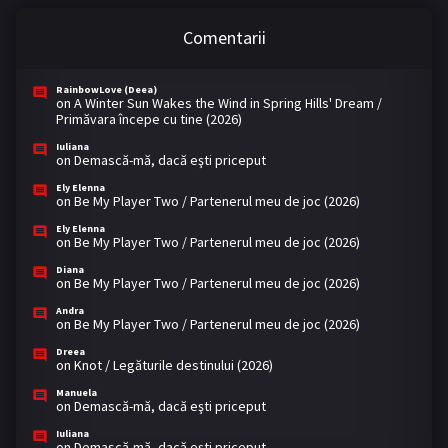
Comentarii
RainbowLove (Deea)
on
A Winter Sun Wakes the Wind in Spring Hills' Dream /
Primăvara începe cu tine (2026)
Iuliana
on
Demască-mă, dacă eşti priceput
Ely Elenna
on
Be My Player Two / Partenerul meu de joc (2026)
Ely Elenna
on
Be My Player Two / Partenerul meu de joc (2026)
Diana
on
Be My Player Two / Partenerul meu de joc (2026)
Andra
on
Be My Player Two / Partenerul meu de joc (2026)
Dreea
on
Knot / Legăturile destinului (2026)
Manuela
on
Demască-mă, dacă eşti priceput
Iuliana
on
Demască-mă, dacă eşti priceput