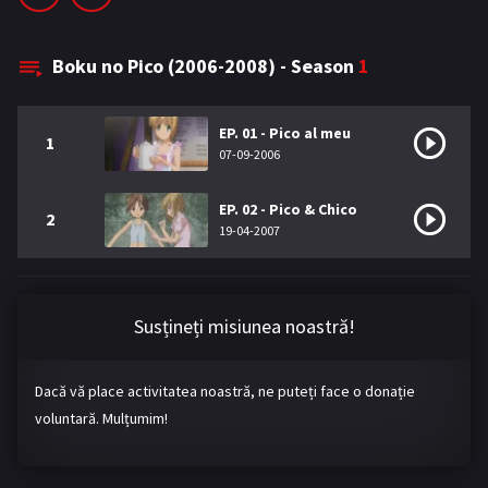
Bromance / BL China
BL Vietnam
Boku no Pico (2006-2008) - Season
1
BL Philipine
Cupluri Mixte
LGBTQ+ NON-ASIA
EP. 01 - Pico al meu
1
07-09-2006
BLOG
EP. 02 - Pico & Chico
Articole
Cărți traduse
2
19-04-2007
Muzică
RECOMANDĂRI PROIECTE
Susțineți misiunea noastră!
ALĂTURĂ-TE
Dacă vă place activitatea noastră, ne puteți face o donație
Înregistrează-te
Autentificare
voluntară. Mulțumim!
Contul meu
Ieși