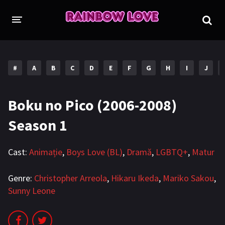
CINE SUNTEM?
PROIECTE
#
A
B
C
D
E
F
G
H
I
J
TRADUSE COMPLET
GL (Girls' Love)
Boku no Pico (2006-2008)
ANIME
FILME
Season 1
EMISIUNI
Cast:
Animație
,
Boys Love (BL)
,
Dramă
,
LGBTQ+
,
Matur
ÎN LUCRU
COLECȚII LGBTQ
Genre:
Christopher Arreola
,
Hikaru Ikeda
,
Mariko Sakou
,
Sunny Leone
BL Thailanda
BL Coreea de Sud
BL Japonia
BL Taiwan