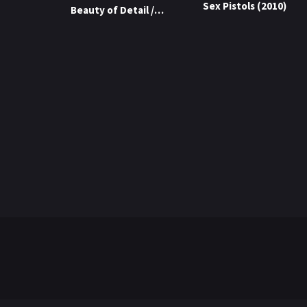
Sex Pistols (2010)
Beauty of Detail /
Takumi-kun 3:
Frumusețea detaliului
(2010)