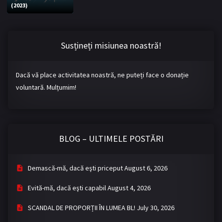
(2023)
Bromance / BL China
BL Vietnam
BL Philipine
Cupluri Mixte
Susțineți misiunea noastră!
LGBTQ+ NON-ASIA
Dacă vă place activitatea noastră, ne puteți face o donație
BLOG
voluntară. Mulțumim!
Articole
Cărți traduse
Muzică
BLOG – ULTIMELE POSTĂRI
RECOMANDĂRI PROIECTE
ALĂTURĂ-TE
Demască-mă, dacă eşti priceput
August 6, 2026
Înregistrează-te
Autentificare
Evită-mă, dacă eşti capabil
August 4, 2026
Contul meu
Ieși
SCANDAL DE PROPORȚII ÎN LUMEA BL!
July 30, 2026