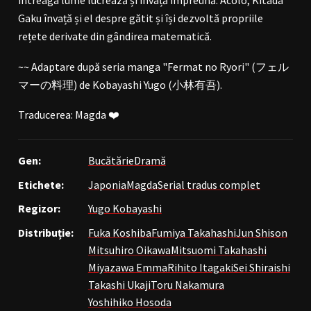
Gaku învață și el despre gătit și își dezvoltă propriile
rețete derivate din gândirea matematică.
~~ Adaptare după seria manga "Fermat no Ryori" (フェル
マーの料理) de Kobayashi Yugo (小林有吾).
Traducerea: Magda ❤️
Gen:
Bucătărie
Dramă
Etichete:
Japonia
Magda
Serial tradus complet
Regizor:
Yugo Kobayashi
Distribuție:
Fuka Koshiba
Fumiya Takahashi
Jun Shison
Mitsuhiro Oikawa
Mitsuomi Takahashi
Miyazawa Emma
Rihito Itagaki
Sei Shiraishi
Takashi Ukaji
Toru Nakamura
Yoshihiko Hosoda