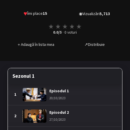
♥
Îmi place
15
◉
Vizualizări
5,713
★
★
★
★
★
0.0
/5
·
0
voturi
＋
Adaugă în lista mea
↗
Distribuie
Sezonul 1
Episodul 1
1
20/10/2023
Episodul 2
2
27/10/2023