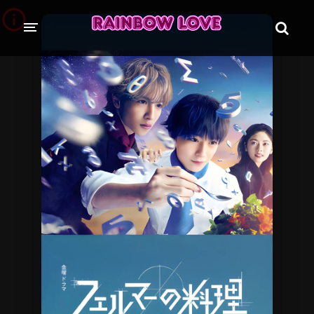
CINE SUNTEM?
BLOG
ÎN LUCRU
PROIECTE
TRADUSE COMPLET
GL (Girls' Love)
ANIME
FILME
EMISIUNI
COLECȚII LGBTQ
BL Thailanda
BL Coreea de Sud