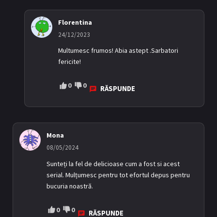
Florentina
24/12/2023
Multumesc frumos! Abia astept .Sarbatori
fericite!
0
0
RĂSPUNDE
Mona
08/05/2024
Sunteți la fel de delicioase cum a fost si acest
serial. Mulțumesc pentru tot efortul depus pentru
bucuria noastră.
0
0
RĂSPUNDE