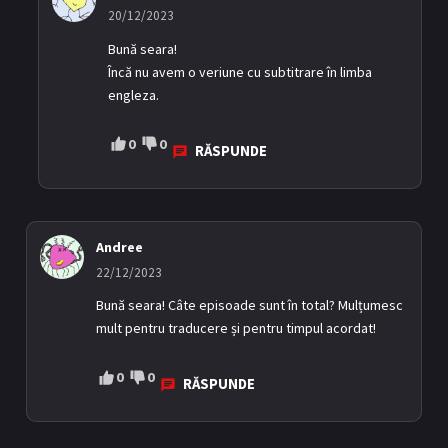
20/12/2023
Bună seara!
Încă nu avem o veriune cu subtitrare în limba
engleza.
0
0
RĂSPUNDE
Andree
22/12/2023
Bună seara! Câte episoade sunt în total? Mulțumesc
mult pentru traducere și pentru timpul acordat!
0
0
RĂSPUNDE