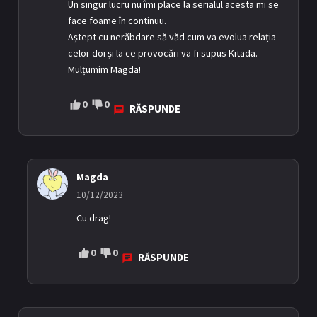
Un singur lucru nu îmi place la serialul acesta mi se
face foame în continuu.
Aștept cu nerăbdare să văd cum va evolua relația
celor doi și la ce provocări va fi supus Kitada.
Mulțumim Magda!
0
0
RĂSPUNDE
Magda
10/12/2023
Cu drag!
0
0
RĂSPUNDE