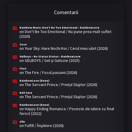
Comentarii
Rainbow Music: Don’t Be Too Emotional – RainbowLove
on
Don't Be Too Emotional / Nu pune prea mult suflet
(2026)
Coco
on
Your Sky: Hare Nochi Koi / Cerul meu iubit (2026)
Gelboys – No Status Status – RainbowLove
on
GELBOYS / Gel și Gelozie (2025)
Flori
on
The Fire / Focul pasiunii (2026)
RainbowLove (Deea)
on
The Servant Prince / Prințul Slujitor (2026)
Neli Sere
on
The Servant Prince / Prințul Slujitor (2026)
RainbowLove (Deea)
on
Happy Ending Romance / Poveste de iubire cu final
fericit (2022)
ella
on
Fulfill / Împlinire (2026)