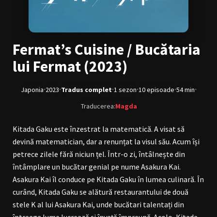
BL Japonia
BL Taiwan
Bromance / BL China
BL Vietnam
Fermat’s Cuisine / Bucătaria
BL Philipine
Cupluri Mixte
lui Fermat (2023)
LGBTQ+ NON-ASIA
·
·
·
·
·
·
Japonia
2023
Tradus complet
1 sezon
10 episoade
54 min
RECOMANDĂRI PROIECTE
Traducerea:
Magda
ALĂTURĂ-TE
Kitada Gaku este înzestrat la matematică. A visat să
Înregistrează-te
Autentificare
devină matematician, dar a renunțat la visul său. Acum își
petrece zilele fără niciun țel. Într-o zi, întâlnește din
Contul meu
Ieși
întâmplare un bucătar genial pe nume Asakura Kai.
Asakura Kai îl conduce pe Kitada Gaku în lumea culinară. În
curând, Kitada Gaku se alătură restaurantului de două
stele K al lui Asakura Kai, unde bucătari talentați din
întreaga lume lucrează și învață împreună. Acolo, Kitada