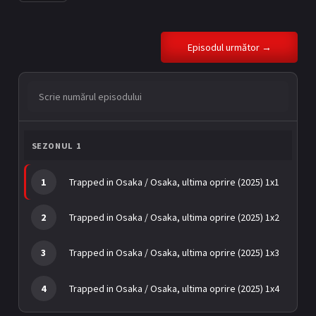
BL Japonia
BL Taiwan
Bromance / BL China
BL Vietnam
Episodul următor →
BL Philipine
Cupluri Mixte
S
LGBTQ+ NON-ASIA
c
r
i
RECOMANDĂRI PROIECTE
e
SEZONUL 1
n
ALĂTURĂ-TE
u
1
Trapped in Osaka / Osaka, ultima oprire (2025) 1x1
m
ă
Înregistrează-te
Autentificare
r
2
Trapped in Osaka / Osaka, ultima oprire (2025) 1x2
u
Contul meu
Ieși
l
e
3
Trapped in Osaka / Osaka, ultima oprire (2025) 1x3
p
i
s
4
Trapped in Osaka / Osaka, ultima oprire (2025) 1x4
o
d