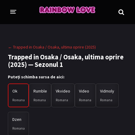
CINE SUNTEM?
BLOG
← Trapped in Osaka / Osaka, ultima oprire (2025)
ÎN LUCRU
Trapped in Osaka / Osaka, ultima oprire
(2025) — Sezonul 1
PROIECTE
TRADUSE COMPLET
GL (Girls' Love)
Puteți schimba sursa de aici:
ANIME
FILME
Ok
Rumble
Vkvideo
Video
Vidmoly
Romana
Romana
Romana
Romana
Romana
EMISIUNI
COLECȚII LGBTQ
Dzen
Romana
BL Thailanda
BL Coreea de Sud