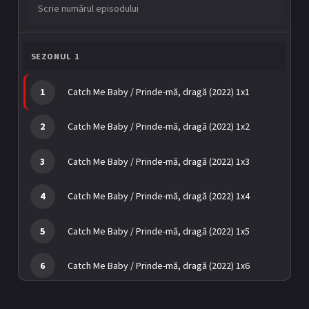
S
BL Japonia
BL Taiwan
c
r
Bromance / BL China
BL Vietnam
i
e
SEZONUL 1
n
BL Philipine
Cupluri Mixte
u
1
Catch Me Baby / Prinde-mă, dragă (2022) 1x1
m
LGBTQ+ NON-ASIA
ă
r
2
Catch Me Baby / Prinde-mă, dragă (2022) 1x2
u
RECOMANDĂRI PROIECTE
l
e
3
Catch Me Baby / Prinde-mă, dragă (2022) 1x3
ALĂTURĂ-TE
p
i
s
Înregistrează-te
Autentificare
4
Catch Me Baby / Prinde-mă, dragă (2022) 1x4
o
d
Contul meu
Ieși
u
5
Catch Me Baby / Prinde-mă, dragă (2022) 1x5
l
u
6
Catch Me Baby / Prinde-mă, dragă (2022) 1x6
i
7
Catch Me Baby / Prinde-mă, dragă (2022) 1x7