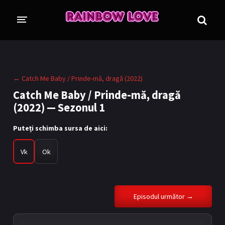
CINE SUNTEM?
BLOG
← Catch Me Baby / Prinde-mă, dragă (2022)
ÎN LUCRU
Catch Me Baby / Prinde-mă, dragă
(2022) — Sezonul 1
PROIECTE
TRADUSE COMPLET
GL (Girls' Love)
Puteți schimba sursa de aici:
ANIME
FILME
Vk
Ok
EMISIUNI
COLECȚII LGBTQ
Episodul următor →
BL Thailanda
BL Coreea de Sud