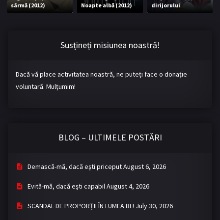
sârmă (2012)
Noapte albă (2012)
dirijorului
Bromance / BL China
BL Vietnam
BL Philipine
Cupluri Mixte
Susțineți misiunea noastră!
LGBTQ+ NON-ASIA
Dacă vă place activitatea noastră, ne puteți face o donație
BLOG
voluntară. Mulțumim!
Articole
Cărți traduse
Muzică
BLOG – ULTIMELE POSTĂRI
RECOMANDĂRI PROIECTE
ALĂTURĂ-TE
Demască-mă, dacă eşti priceput
August 6, 2026
Înregistrează-te
Autentificare
Evită-mă, dacă eşti capabil
August 4, 2026
Contul meu
Ieși
SCANDAL DE PROPORȚII ÎN LUMEA BL!
July 30, 2026