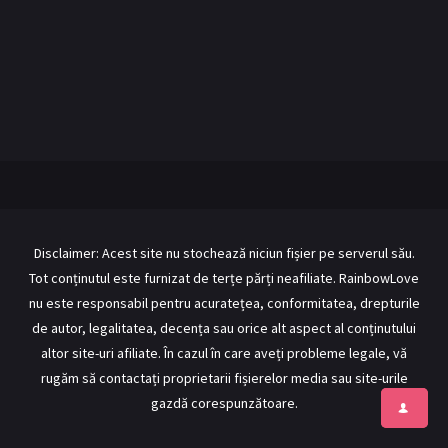
BL Japonia
BL Taiwan
Bromance / BL China
BL Vietnam
BL Philipine
Cupluri Mixte
LGBTQ+ NON-ASIA
RECOMANDĂRI PROIECTE
ALĂTURĂ-TE
Disclaimer: Acest site nu stochează niciun fișier pe serverul său.
Tot conținutul este furnizat de terțe părți neafiliate. RainbowLove
Înregistrează-te
Autentificare
nu este responsabil pentru acuratețea, conformitatea, drepturile
Contul meu
Ieși
de autor, legalitatea, decența sau orice alt aspect al conținutului
altor site-uri afiliate. În cazul în care aveți probleme legale, vă
rugăm să contactați proprietarii fișierelor media sau site-urile
gazdă corespunzătoare.