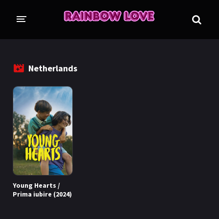
CINE SUNTEM?
BLOG
Netherlands
ÎN LUCRU
PROIECTE
TRADUSE COMPLET
GL (Girls' Love)
ANIME
FILME
EMISIUNI
Young Hearts /
COLECȚII LGBTQ
Prima iubire (2024)
BL Thailanda
BL Coreea de Sud