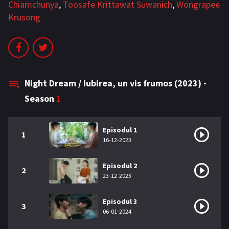
Chiamchunya
,
Toosafe Krittawat Suwanich
,
Wongrapee
Bromance / BL China
BL Vietnam
Krusong
BL Philipine
Cupluri Mixte
LGBTQ+ NON-ASIA
BLOG
Night Dream / Iubirea, un vis frumos (2023) -
Season
1
Articole
Cărți traduse
Muzică
Episodul 1
1
16-12-2023
RECOMANDĂRI PROIECTE
Episodul 2
ALĂTURĂ-TE
2
23-12-2023
Înregistrează-te
Autentificare
Episodul 3
3
06-01-2024
Contul meu
Ieși