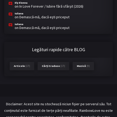
Ely Elenna
on
In Love Forever / Iubire fără sfârșit (2026)
Iuliana
on
Demască-mă, dacă eşti priceput
Iuliana
on
Demască-mă, dacă eşti priceput
Legături rapide către BLOG
Articole
(17)
Cărți traduse
(17)
Muzică
(9)
Disclaimer: Acest site nu stochează niciun fișier pe serverul său. Tot
conținutul este furnizat de terțe părți neafiliate. RainbowLove nu este