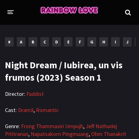
CINE SUNTEM?
PROIECTE
#
A
B
C
D
E
F
G
H
I
J
TRADUSE COMPLET
GL (Girls' Love)
Night Dream / Iubirea, un vis
ANIME
FILME
frumos (2023) Season 1
EMISIUNI
Director:
Faddist
ÎN LUCRU
COLECȚII LGBTQ
Cast:
Dramă
,
Romantic
BL Thailanda
BL Coreea de Sud
Genre:
Frong Thammasiri Umpujh
,
Jeff Nathadej
Pititranun
,
Napatsakorn Pingmuang
,
Ohm Thanakrit
BL Japonia
BL Taiwan