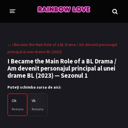
CINE SUNTEM?
BLOG
← I Became the Main Role of a BL Drama / Am devenit personajul
ÎN LUCRU
principal al unei drame BL (2023)
I Became the Main Role of a BL Drama /
PROIECTE
Am devenit personajul principal al unei
TRADUSE COMPLET
GL (Girls' Love)
drame BL (2023) — Sezonul 1
ANIME
FILME
Puteți schimba sursa de aici:
EMISIUNI
Ok
Vk
Romana
Romana
COLECȚII LGBTQ
BL Thailanda
BL Coreea de Sud