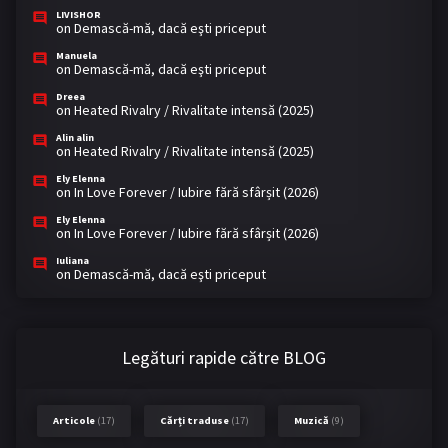
LIVISHOR
on
Demască-mă, dacă eşti priceput
Manuela
on
Demască-mă, dacă eşti priceput
Dreea
on
Heated Rivalry / Rivalitate intensă (2025)
Alin alin
on
Heated Rivalry / Rivalitate intensă (2025)
Ely Elenna
on
In Love Forever / Iubire fără sfârșit (2026)
Ely Elenna
on
In Love Forever / Iubire fără sfârșit (2026)
Iuliana
on
Demască-mă, dacă eşti priceput
Legături rapide către BLOG
Articole
(17)
Cărți traduse
(17)
Muzică
(9)