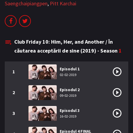
Saengchaipiangpen
,
Pitt Karchai
Bromance / BL China
BL Vietnam
BL Philipine
Cupluri Mixte
LGBTQ+ NON-ASIA
Club Friday 10: Him, Her, and Another / În
BLOG
căutarea acceptării de sine (2019) - Season
1
Articole
Cărți traduse
Episodul 1
Muzică
1
02-02-2019
RECOMANDĂRI PROIECTE
Episodul 2
2
09-02-2019
ALĂTURĂ-TE
Episodul 3
Înregistrează-te
Autentificare
3
16-02-2019
Contul meu
Ieși
Episodul 4 FINAL