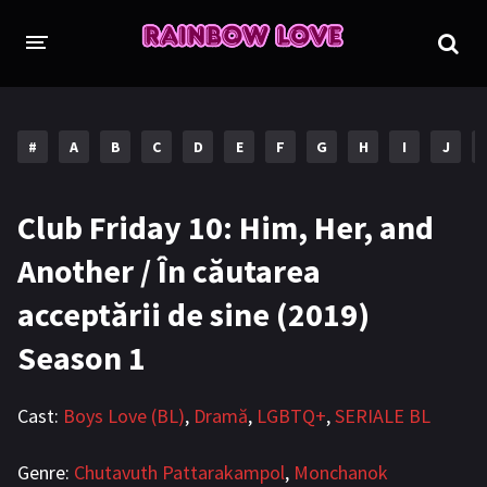
CINE SUNTEM?
PROIECTE
#
A
B
C
D
E
F
G
H
I
J
TRADUSE COMPLET
GL (Girls' Love)
Club Friday 10: Him, Her, and
ANIME
FILME
Another / În căutarea
EMISIUNI
acceptării de sine (2019)
ÎN LUCRU
Season 1
COLECȚII LGBTQ
Cast:
Boys Love (BL)
,
Dramă
,
LGBTQ+
,
SERIALE BL
BL Thailanda
BL Coreea de Sud
BL Japonia
BL Taiwan
Genre:
Chutavuth Pattarakampol
,
Monchanok