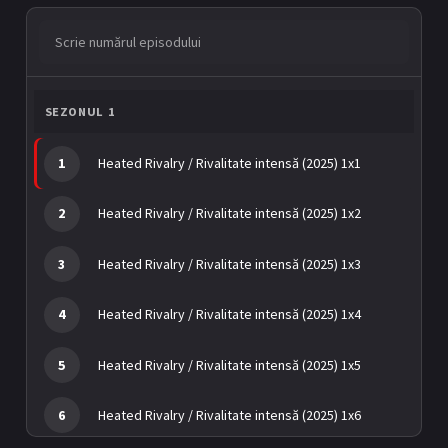
BL Japonia
BL Taiwan
S
c
Bromance / BL China
BL Vietnam
r
i
BL Philipine
Cupluri Mixte
e
SEZONUL 1
n
LGBTQ+ NON-ASIA
u
1
Heated Rivalry / Rivalitate intensă (2025) 1x1
m
ă
RECOMANDĂRI PROIECTE
r
2
Heated Rivalry / Rivalitate intensă (2025) 1x2
u
ALĂTURĂ-TE
l
e
3
Heated Rivalry / Rivalitate intensă (2025) 1x3
p
Înregistrează-te
Autentificare
i
s
4
Heated Rivalry / Rivalitate intensă (2025) 1x4
Contul meu
Ieși
o
d
u
5
Heated Rivalry / Rivalitate intensă (2025) 1x5
l
u
6
Heated Rivalry / Rivalitate intensă (2025) 1x6
i