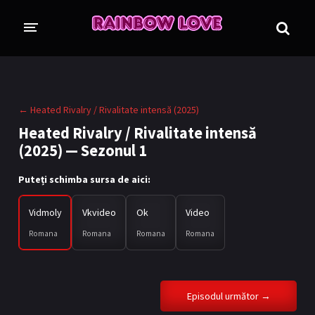
CINE SUNTEM?
BLOG
← Heated Rivalry / Rivalitate intensă (2025)
ÎN LUCRU
Heated Rivalry / Rivalitate intensă
(2025) — Sezonul 1
PROIECTE
TRADUSE COMPLET
GL (Girls' Love)
Puteți schimba sursa de aici:
ANIME
FILME
Vidmoly
Vkvideo
Ok
Video
Romana
Romana
Romana
Romana
EMISIUNI
COLECȚII LGBTQ
Episodul următor →
BL Thailanda
BL Coreea de Sud