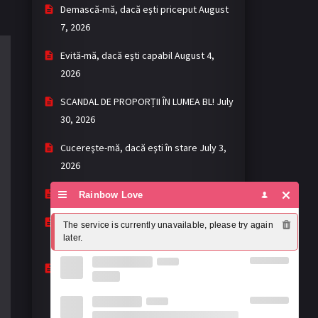
Demască-mă, dacă eşti priceput
August
7, 2026
Evită-mă, dacă eşti capabil
August 4,
2026
SCANDAL DE PROPORȚII ÎN LUMEA BL!
July
30, 2026
Cucereşte-mă, dacă eşti în stare
July 3,
2026
Khemjira - Mantra
May 2, 2026
Rainbow Love
My romance scammer: fără așteptări,
The service is currently unavailable, please try again 
later.
dar cu surprize
April 22, 2026
Mandee Work: prea buni ca să-i ignori,
prea imperfecți ca să-i lauzi complet
April 19, 2026