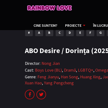
CINE SUNTEM?
PROIECTE
ÎN LUCRU
#
A
B
C
D
E
F
G
ABO Desire / Dorința (202
Director:
Nong Jian
Cast:
Boys Love (BL)
,
Dramă
,
LGBTQ+
,
Omega
Genre:
Feng Jianyu
,
Han Song
,
Huang Xing
,
Ja
Xuan Hao
,
Yang Pengcheng