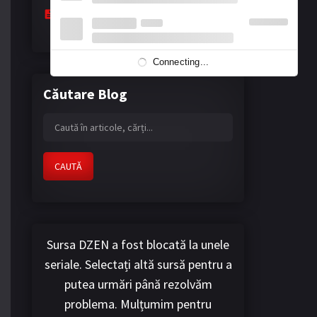
The Masked Hearts - Floarea eternă a
nopții
April 13, 2026
Connecting...
Căutare Blog
CAUTĂ
Sursa DZEN a fost blocată la unele
seriale. Selectați altă sursă pentru a
putea urmări până rezolvăm
problema. Mulțumim pentru