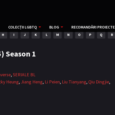
COLECȚII LGBTQ
BLOG
RECOMANDĂRI PROIECTE
H
I
J
K
L
M
N
O
P
Q
R
5) Season 1
verse
,
SERIALE BL
cky Heung
,
Jiang Heng
,
Li Peien
,
Liu Tianyang
,
Qiu Dingjie
,