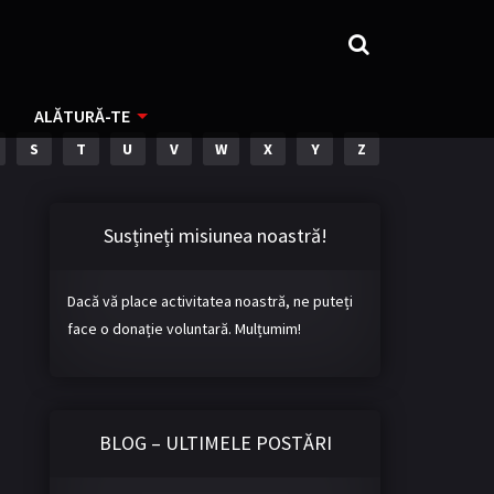
ALĂTURĂ-TE
S
T
U
V
W
X
Y
Z
Susțineți misiunea noastră!
Dacă vă place activitatea noastră, ne puteți
face o donație voluntară. Mulțumim!
BLOG – ULTIMELE POSTĂRI