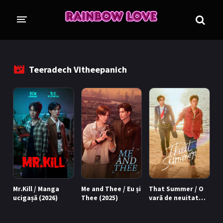
CINE SUNTEM?
BLOG
Teeradech Vitheepanich
ÎN LUCRU
PROIECTE
TRADUSE COMPLET
GL (Girls' Love)
ANIME
FILME
EMISIUNI
Mr.Kill / Manga
Me and Thee / Eu și
That Summer / O
COLECȚII LGBTQ
ucigașă (2026)
Thee (2025)
vară de neuitat
(2025)
BL Thailanda
BL Coreea de Sud