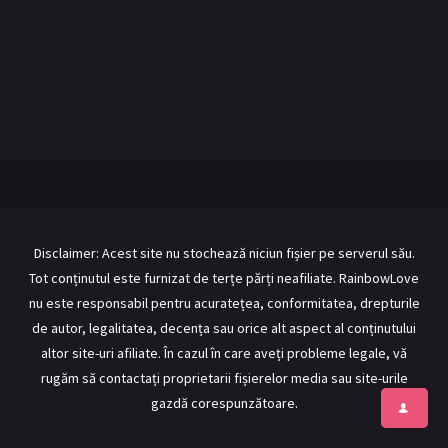
BL Japonia
BL Taiwan
Bromance / BL China
BL Vietnam
BL Philipine
Cupluri Mixte
LGBTQ+ NON-ASIA
RECOMANDĂRI PROIECTE
ALĂTURĂ-TE
Disclaimer: Acest site nu stochează niciun fișier pe serverul său.
Tot conținutul este furnizat de terțe părți neafiliate. RainbowLove
Înregistrează-te
Autentificare
nu este responsabil pentru acuratețea, conformitatea, drepturile
Contul meu
Ieși
de autor, legalitatea, decența sau orice alt aspect al conținutului
altor site-uri afiliate. În cazul în care aveți probleme legale, vă
rugăm să contactați proprietarii fișierelor media sau site-urile
gazdă corespunzătoare.