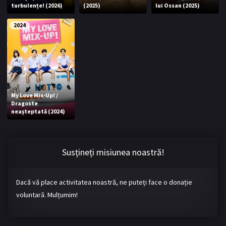
turbulențe! (2026)
(2025)
lui Ossan (2025)
Bromance / BL China
BL Vietnam
2024
BL Philipine
Cupluri Mixte
LGBTQ+ NON-ASIA
BLOG
My Love Mix-Up! /
Articole
Cărți traduse
Dragoste
neaşteptată (2024)
Muzică
RECOMANDĂRI PROIECTE
Susțineți misiunea noastră!
ALĂTURĂ-TE
Dacă vă place activitatea noastră, ne puteți face o donație
Înregistrează-te
Autentificare
voluntară. Mulțumim!
Contul meu
Ieși