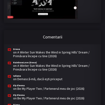
Comentarii
Dreea
on
A Winter Sun Wakes the Wind in Spring Hills' Dream /
Primăvara începe cu tine (2026)
RainbowLove (Deea)
on
A Winter Sun Wakes the Wind in Spring Hills' Dream /
Primăvara începe cu tine (2026)
Iuliana
on
Demască-mă, dacă eşti priceput
Ely Elenna
on
Be My Player Two / Partenerul meu de joc (2026)
Ely Elenna
on
Be My Player Two / Partenerul meu de joc (2026)
Diana