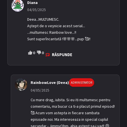
Diana
04/05/2025
Deea...MULTUMESC.
Aștept de o veșnicie acest serial...
...multumesc Rainbow love...!!
Sunt superîncantată !🌸🌸🌸...pup 🥰!!
0
0
RĂSPUNDE
RainbowLove (Deea)
ADMINISTRATOR
04/05/2025
Cu mare drag, iubita. Si eu iti multumesc pentru
comentariu, ma bucur ca ti-a placut primul episod!
🥰 Acum vom astepta in fiecare sambata
episoade noi. Ma intereseaza in special cuplul
secundar - JimmyOhm, abia astept sa-i vad! 😍