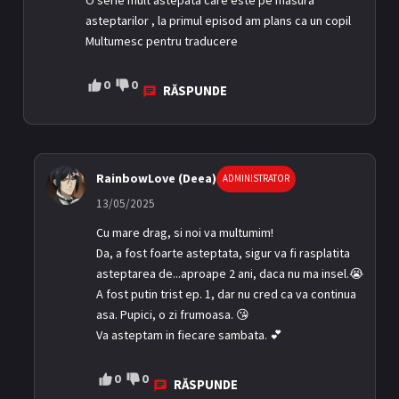
O serie mult astepata care este pe masura
asteptarilor , la primul episod am plans ca un copil
Multumesc pentru traducere
0
0
RĂSPUNDE
RainbowLove (Deea)
ADMINISTRATOR
13/05/2025
Cu mare drag, si noi va multumim!
Da, a fost foarte asteptata, sigur va fi rasplatita
asteptarea de...aproape 2 ani, daca nu ma insel.😭
A fost putin trist ep. 1, dar nu cred ca va continua
asa. Pupici, o zi frumoasa. 😘
Va asteptam in fiecare sambata. 💕
0
0
RĂSPUNDE