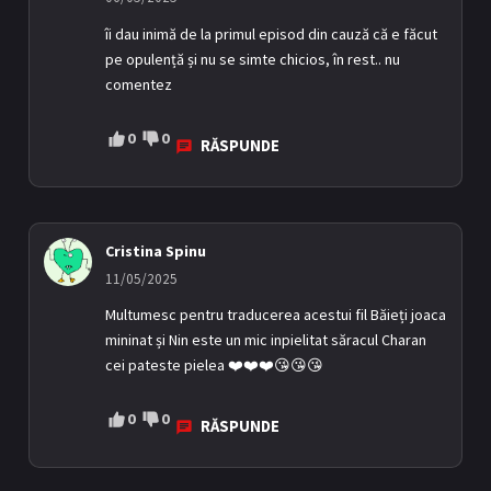
îi dau inimă de la primul episod din cauză că e făcut
pe opulență și nu se simte chicios, în rest.. nu
comentez
0
0
RĂSPUNDE
Cristina Spinu
11/05/2025
Multumesc pentru traducerea acestui fil Băieți joaca
mininat și Nin este un mic inpielitat săracul Charan
cei pateste pielea ❤️❤️❤️😘😘😘
0
0
RĂSPUNDE