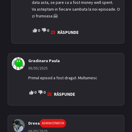
data asta, se pare ca a fost money well spent.
Va asteptam in fiecare sambata la noi episoade. O
zi frumoasa.🤗
0
0
RĂSPUNDE
Gradinaru Paula
06/05/2025
Primul episod a fost dragut .Multumesc
0
0
RĂSPUNDE
Dreea
ADMINISTRATOR
06/05/2025