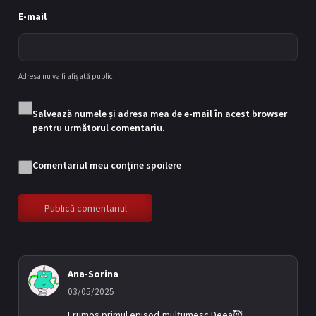
19/07/2025
E-mail
Episodul 13
13
26/07/2025
Adresa nu va fi afișată public.
Episodul 14
14
02/08/2025
Salvează numele și adresa mea de e-mail în acest browser
pentru următorul comentariu.
Comentariul meu conține spoilere
Ana-Sorina
03/05/2025
Frumos primul episod,mulțumesc Deea🥰