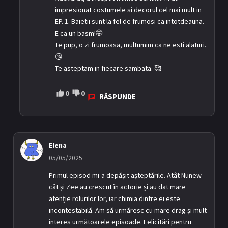
impresionat costumele si decorul cel mai mult in
EP. 1. Baietii sunt la fel de frumosi ca intotdeauna.
E ca un basm!🤭
Te pup, o zi frumoasa, multumim ca ne esti alaturi.
😘
Te asteptam in fiecare sambata. 🥰
0
0
RĂSPUNDE
Elena
05/05/2025
Primul episod mi-a depășit așteptările. Atât Nunew
cât și Zee au crescut în actorie și au dat mare
atenție rolurilor lor, iar chimia dintre ei este
incontestabilă. Am să urmăresc cu mare drag și mult
interes următoarele episoade. Felicitări pentru