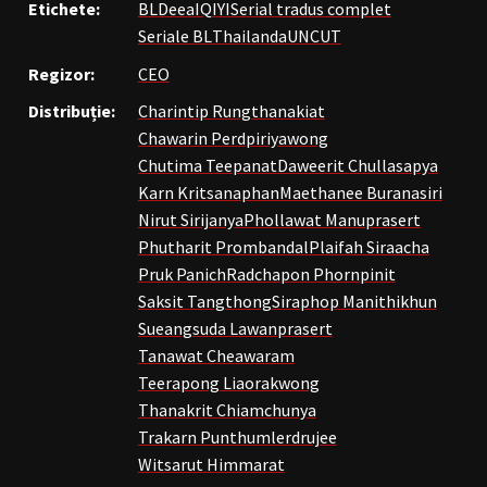
Etichete:
BL
Deea
IQIYI
Serial tradus complet
Seriale BL
Thailanda
UNCUT
Regizor:
CEO
Distribuție:
Charintip Rungthanakiat
Chawarin Perdpiriyawong
Chutima Teepanat
Daweerit Chullasapya
Karn Kritsanaphan
Maethanee Buranasiri
Nirut Sirijanya
Phollawat Manuprasert
Phutharit Prombandal
Plaifah Siraacha
Pruk Panich
Radchapon Phornpinit
Saksit Tangthong
Siraphop Manithikhun
Sueangsuda Lawanprasert
Tanawat Cheawaram
Teerapong Liaorakwong
Thanakrit Chiamchunya
Trakarn Punthumlerdrujee
Witsarut Himmarat