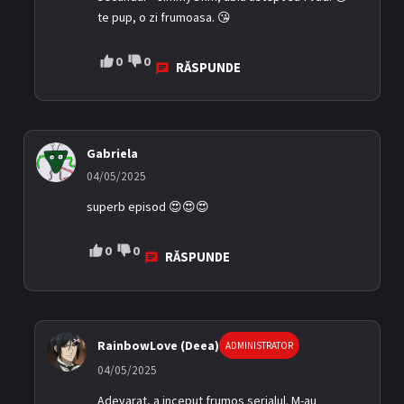
te pup, o zi frumoasa. 😘
0
0
RĂSPUNDE
Gabriela
04/05/2025
superb episod 😍😍😍
0
0
RĂSPUNDE
RainbowLove (Deea)
ADMINISTRATOR
04/05/2025
Adevarat, a inceput frumos serialul. M-au