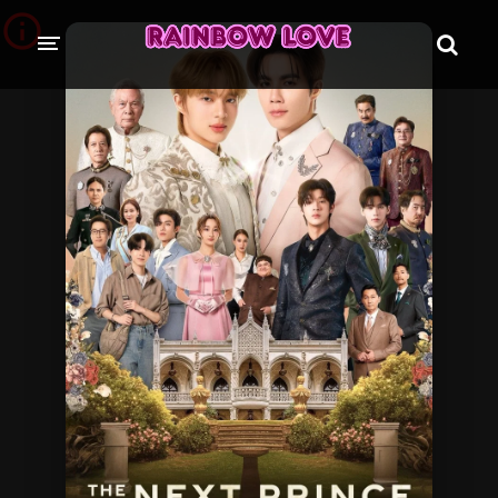
CINE SUNTEM?
BLOG
ÎN LUCRU
PROIECTE
TRADUSE COMPLET
GL (Girls' Love)
ANIME
FILME
EMISIUNI
COLECȚII LGBTQ
BL Thailanda
BL Coreea de Sud