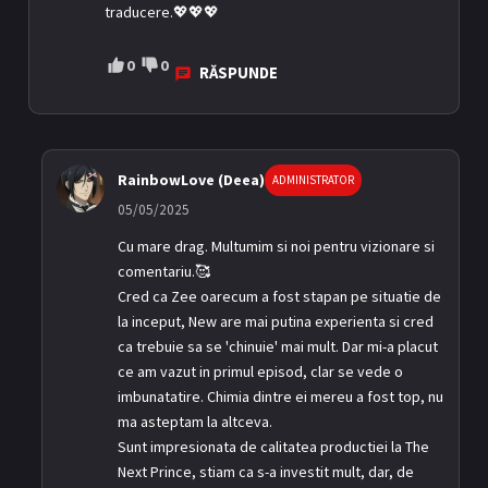
traducere.💖💖💖
0
0
RĂSPUNDE
RainbowLove (Deea)
ADMINISTRATOR
05/05/2025
Cu mare drag. Multumim si noi pentru vizionare si
comentariu.🥰
Cred ca Zee oarecum a fost stapan pe situatie de
la inceput, New are mai putina experienta si cred
ca trebuie sa se 'chinuie' mai mult. Dar mi-a placut
ce am vazut in primul episod, clar se vede o
imbunatatire. Chimia dintre ei mereu a fost top, nu
ma asteptam la altceva.
Sunt impresionata de calitatea productiei la The
Next Prince, stiam ca s-a investit mult, dar, de