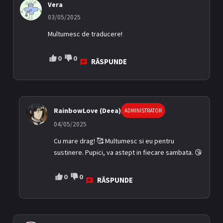
Vera
03/05/2025
Multumesc de traducere!
0
0
RĂSPUNDE
RainbowLove (Deea)
ADMINISTRATOR
04/05/2025
Cu mare drag! 🥰 Multumesc si eu pentru
sustinere. Pupici, va astept in fiecare sambata. 😘
0
0
RĂSPUNDE