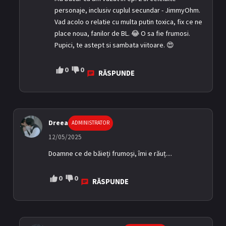
personaje, inclusiv cuplul secundar - JimmyOhm.
Vad acolo o relatie cu multa putin toxica, fix ce ne
place noua, fanilor de BL. 😂 O sa fie frumosi.
Pupici, te astept si sambata viitoare. 😍
0
0
RĂSPUNDE
Dreea
ADMINISTRATOR
12/05/2025
Doamne ce de băieți frumoși, îmi e răuț....
0
0
RĂSPUNDE