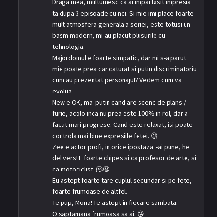
Draga mea, multumesc ca ai impartasit impresia
ta dupa 3 episoade cu noi. Si mie imi place foarte
mult atmosfera generala a seriei, este totusi un
basm modern, mi-au placut plusurile cu
tehnologia.
Majordomul e foarte simpatic, dar mi s-a parut
mie poate prea caricaturat si putin discriminatoriu
cum au prezentat personajul? Vedem cum va
evolua.
New e OK, mai putin cand are scene de plans /
furie, acolo inca nu prea este 100% in rol, dar a
facut mari progrese. Cand este relaxat, isi poate
controla mai bine expresiile fetei. 🧐
Zee e actor profi, in orice ipostaza l-ai pune, he
delivers! E foarte chipes si ca profesor de arte, si
ca motociclist. 🫠🤤
Eu astept foarte tare cuplul secundar si pe fete,
foarte frumoase de altfel.
Te pup, Mona! Te astept in fiecare sambata.
O saptamana frumoasa sa ai. 😘