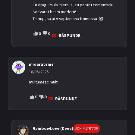
Cu drag, Paula. Mersi si eu pentru comentariu.
Adevarat basm modern!
Te pup, sa ai o saptamana frumoasa. 🥰
0
0
RĂSPUNDE
mioaratenie
18/05/2025
multumesc mult
0
0
RĂSPUNDE
RainbowLove (Deea)
ADMINISTRATOR