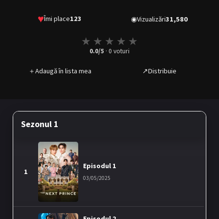
♥
Îmi place
123
◉
Vizualizări
31,580
★
★
★
★
★
0.0
/5
·
0
voturi
＋
Adaugă în lista mea
↗
Distribuie
Sezonul 1
Episodul 1
1
03/05/2025
Episodul 2