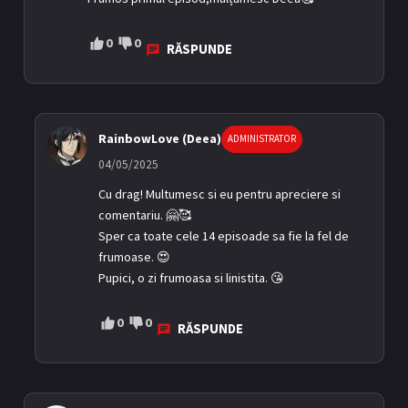
0
0
RĂSPUNDE
RainbowLove (Deea)
ADMINISTRATOR
04/05/2025
Cu drag! Multumesc si eu pentru apreciere si
comentariu. 🤗🥰
Sper ca toate cele 14 episoade sa fie la fel de
frumoase. 😍
Pupici, o zi frumoasa si linistita. 😘
0
0
RĂSPUNDE