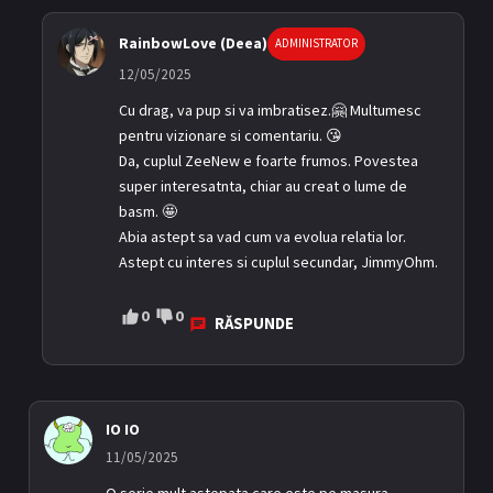
RainbowLove (Deea)
ADMINISTRATOR
12/05/2025
Cu drag, va pup si va imbratisez.🤗 Multumesc
pentru vizionare si comentariu. 😘
Da, cuplul ZeeNew e foarte frumos. Povestea
super interesatnta, chiar au creat o lume de
basm. 🤩
Abia astept sa vad cum va evolua relatia lor.
Astept cu interes si cuplul secundar, JimmyOhm.
0
0
RĂSPUNDE
IO IO
11/05/2025