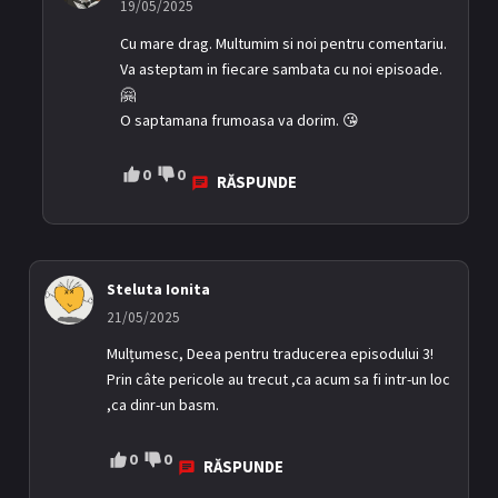
19/05/2025
Cu mare drag. Multumim si noi pentru comentariu.
Va asteptam in fiecare sambata cu noi episoade.
🤗
O saptamana frumoasa va dorim. 😘
0
0
RĂSPUNDE
Steluta Ionita
21/05/2025
Mulțumesc, Deea pentru traducerea episodului 3!
Prin câte pericole au trecut ,ca acum sa fi intr-un loc
,ca dinr-un basm.
0
0
RĂSPUNDE