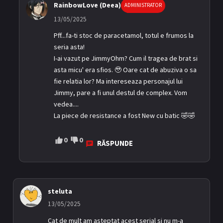
RainbowLove (Deea)
ADMINISTRATOR
13/05/2025
Pff...fa-ti stoc de paracetamol, totul e frumos la
seria asta!
I-ai vazut pe JimmyOhm? Cum il tragea de brat si
asta micu' era sfios. 🥹 Oare cat de abuziva o sa
fie relatia lor? Ma intereseaza personajul lui
Jimmy, pare a fi unul destul de complex. Vom
vedea....
La piece de resistance a fost New cu batic 🤣🤣
0
0
RĂSPUNDE
steluta
13/05/2025
Cat de mult am asteptat acest serial si nu m-a