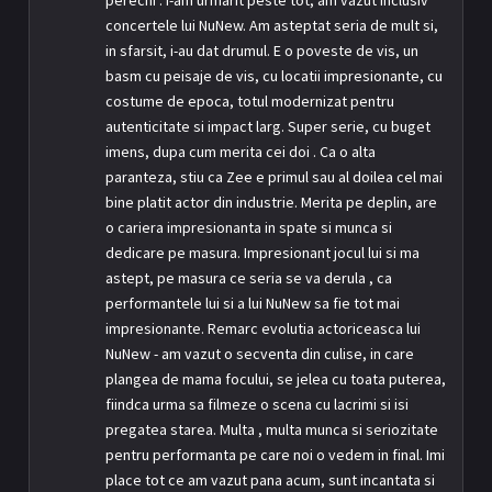
perechi . I-am urmarit peste tot, am vazut inclusiv
concertele lui NuNew. Am asteptat seria de mult si,
in sfarsit, i-au dat drumul. E o poveste de vis, un
basm cu peisaje de vis, cu locatii impresionante, cu
costume de epoca, totul modernizat pentru
autenticitate si impact larg. Super serie, cu buget
imens, dupa cum merita cei doi . Ca o alta
paranteza, stiu ca Zee e primul sau al doilea cel mai
bine platit actor din industrie. Merita pe deplin, are
o cariera impresionanta in spate si munca si
dedicare pe masura. Impresionant jocul lui si ma
astept, pe masura ce seria se va derula , ca
performantele lui si a lui NuNew sa fie tot mai
impresionante. Remarc evolutia actoriceasca lui
NuNew - am vazut o secventa din culise, in care
plangea de mama focului, se jelea cu toata puterea,
fiindca urma sa filmeze o scena cu lacrimi si isi
pregatea starea. Multa , multa munca si seriozitate
pentru performanta pe care noi o vedem in final. Imi
place tot ce am vazut pana acum, sunt incantata si