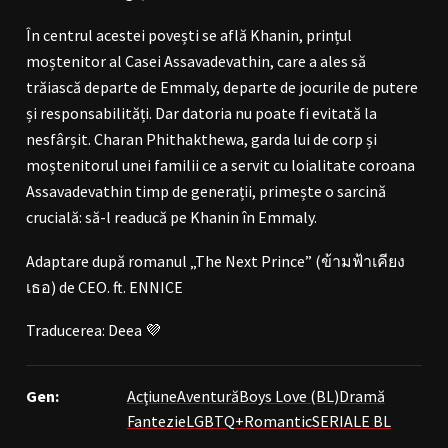
În centrul acestei povești se află Khanin, prințul
moștenitor al Casei Assavadevathin, care a ales să
trăiască departe de Emmaly, departe de jocurile de putere
și responsabilități. Dar datoria nu poate fi evitată la
nesfârșit. Charan Phithakthewa, garda lui de corp și
moștenitorul unei familii ce a servit cu loialitate coroana
Assavadevathin timp de generații, primește o sarcină
crucială: să-l readucă pe Khanin în Emmaly.
Adaptare după romanul „The Next Prince” (ข้ามฟ้าเคียง
เธอ) de CEO. ft. ENNICE
Traducerea: Deea 💜
Gen:
Acţiune
Aventură
Boys Love (BL)
Dramă
Fantezie
LGBTQ+
Romantic
SERIALE BL