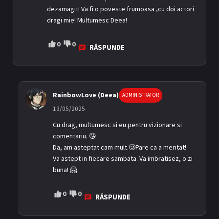
dezamagit! Va fi o poveste frumoasa ,cu doi actori
dragi mie! Multumesc Deea!
0
0
RĂSPUNDE
RainbowLove (Deea)
ADMINISTRATOR
13/05/2025
Cu drag, multumesc si eu pentru vizionare si
comentariu. 😘
Da, am asteptat cam mult.🥲Pare ca a meritat!
Va astept in fiecare sambata. Va imbratisez, o zi
buna! 🤗
0
0
RĂSPUNDE