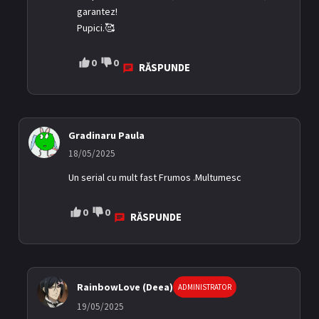
garantez!
Pupici.🥰
0
0
RĂSPUNDE
Gradinaru Paula
18/05/2025
Un serial cu mult fast Frumos .Multumesc
0
0
RĂSPUNDE
RainbowLove (Deea)
ADMINISTRATOR
19/05/2025