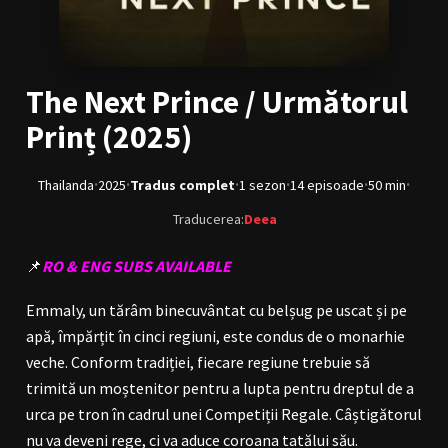
BL Japonia
BL Taiwan
Bromance / BL China
BL Vietnam
The Next Prince / Următorul
BL Philipine
Cupluri Mixte
Prinț (2025)
LGBTQ+ NON-ASIA
·
·
·
·
·
·
Thailanda
2025
Tradus complet
1 sezon
14 episoade
50 min
RECOMANDĂRI PROIECTE
Traducerea:
Deea
ALĂTURĂ-TE
📌
RO & ENG SUBS AVAILABLE
Înregistrează-te
Autentificare
Emmaly, un tărâm binecuvântat cu belșug pe uscat și pe
Contul meu
Ieși
apă, împărțit în cinci regiuni, este condus de o monarhie
veche. Conform tradiției, fiecare regiune trebuie să
trimită un moștenitor pentru a lupta pentru dreptul de a
urca pe tron în cadrul unei Competiții Regale. Câștigătorul
nu va deveni rege, ci va aduce coroana tatălui său.