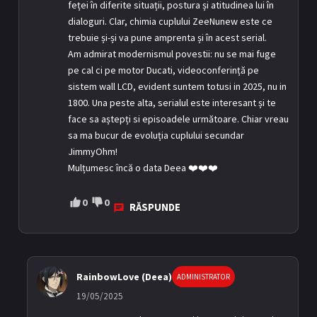
feței în diferite situații, postura și atitudinea lui în
dialoguri. Clar, chimia cuplului ZeeNunew este ce
trebuie și-și va pune amprenta și în acest serial.
Am admirat modernismul povestii: nu se mai fuge
pe cal ci pe motor Ducati, videoconferință pe
sistem wall LCD, evident suntem totusi in 2025, nu in
1800. Una peste alta, serialul este interesant și te
face sa aștepți si episoadele următoare. Chiar vreau
sa ma bucur de evoluția cuplului secundar
JimmyOhm!
Mulțumesc încă o data Deea ❤️❤️❤️
0
0
RĂSPUNDE
RainbowLove (Deea)
ADMINISTRATOR
19/05/2025