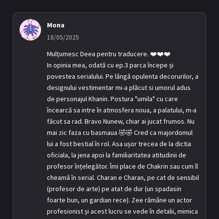
Mona
18/05/2025
Mulțumesc Deea pentru traducere. ❤️❤️❤️
In opinia mea, odată cu ep.3 parca începe și
povestea serialului. Pe lângă opulenta decorurilor, a
designului vestimentar mi-a plăcut si umorul adus
de personajul Khanin. Postura "umila" cu care
încearcă sa intre în atmosfera noua, a palatului, m-a
făcut sa rad. Bravo Nunew, chiar ai jucat frumos. Nu
mai zic faza cu basmaua 🤣🤣 Cred ca majordomul
lui a fost bestial în rol. Asa ușor trecea de la dictia
oficiala, la jena apoi la familiaritatea atitudinii de
profesor înțelegător. Îmi place de Chakrin sau cum îl
cheamă în serial. Charan e Charan, pe cat de sensibil
(profesor de arte) pe atat de dur (un spadasin
foarte bun, un gardian rece). Zee rămâne un actor
profesionist și acest lucru se vede în detalii, mimica