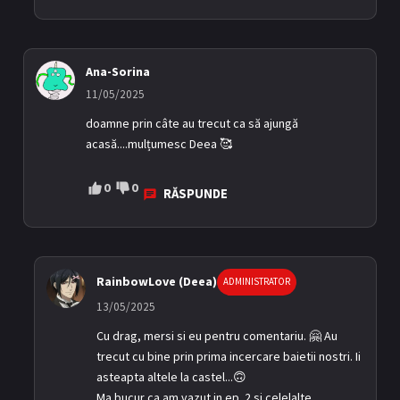
Ana-Sorina
11/05/2025
doamne prin câte au trecut ca să ajungă
acasă....mulțumesc Deea 🥰
0
0
RĂSPUNDE
RainbowLove (Deea)
ADMINISTRATOR
13/05/2025
Cu drag, mersi si eu pentru comentariu. 🤗 Au
trecut cu bine prin prima incercare baietii nostri. Ii
asteapta altele la castel...🙃
Ma bucur ca am vazut in ep. 2 si celelalte