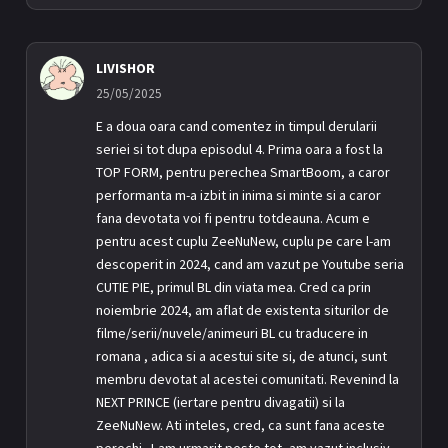
LIVISHOR
25/05/2025
E a doua oara cand comentez in timpul derularii
seriei si tot dupa episodul 4. Prima oara a fost la
TOP FORM, pentru perechea SmartBoom, a caror
performanta m-a izbit in inima si minte si a caror
fana devotata voi fi pentru totdeauna. Acum e
pentru acest cuplu ZeeNuNew, cuplu pe care l-am
descoperit in 2024, cand am vazut pe Youtube seria
CUTIE PIE, primul BL din viata mea. Cred ca prin
noiembrie 2024, am aflat de existenta siturilor de
filme/serii/nuvele/animeuri BL cu traducere in
romana , adica si a acestui site si, de atunci, sunt
membru devotat al acestei comunitati. Revenind la
NEXT PRINCE (iertare pentru divagatii) si la
ZeeNuNew. Ati inteles, cred, ca sunt fana aceste