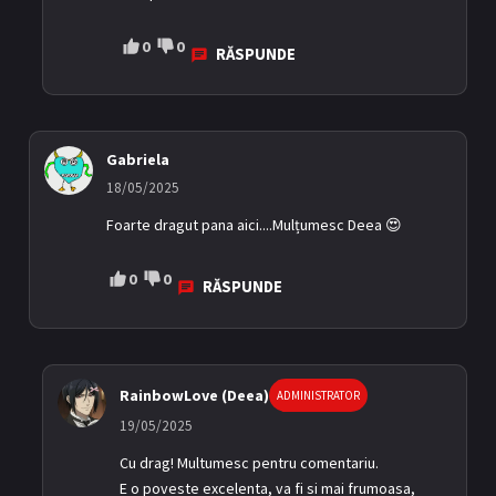
0
0
RĂSPUNDE
Gabriela
18/05/2025
Foarte dragut pana aici....Mulțumesc Deea 😍
0
0
RĂSPUNDE
RainbowLove (Deea)
ADMINISTRATOR
19/05/2025
Cu drag! Multumesc pentru comentariu.
E o poveste excelenta, va fi si mai frumoasa,