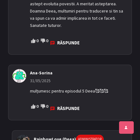
astept evolutia povestii. A meritat asteptarea.
Doamna Deea, multumiri pentru traducere si tin sa
va spun ca va admir implicarea in tot ce faceti.
Sanatate tuturor.
0
0
RĂSPUNDE
Ana-Sorina
31/05/2025
mulțumesc pentru episodul 5 Deea🥰🥰🥰
0
0
RĂSPUNDE
RainbowLove (Deea)
ADMINISTRATOR