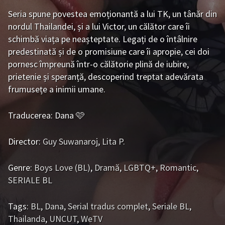
Bromance / BL China
BL Vietnam
Seria spune povestea emoționantă a lui TK, un tânăr din
nordul Thailandei, și a lui Victor, un călător care îi
BL Philipine
Cupluri Mixte
schimbă viața pe neașteptate. Legați de o întâlnire
predestinată și de o promisiune care îi apropie, cei doi
LGBTQ+ NON-ASIA
pornesc împreună într-o călătorie plină de iubire,
prietenie și speranță, descoperind treptat adevărata
BLOG
frumusețe a inimii umane.
Articole
Cărți traduse
Traducerea: Dana 🩷
Muzică
Director:
Guy Suwanaroj
,
Lita P.
RECOMANDĂRI PROIECTE
Genre:
Boys Love (BL)
,
Dramă
,
LGBTQ+
,
Romantic
,
ALĂTURĂ-TE
SERIALE BL
Înregistrează-te
Autentificare
Tags:
BL
,
Dana
,
Serial tradus complet
,
Seriale BL
,
Contul meu
Ieși
Thailanda
,
UNCUT
,
WeTV