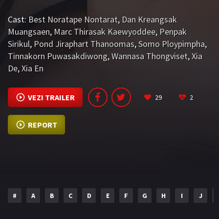
Cast:
Best Noratape Nontarat
,
Dan Kreangsak
Muangsaen
,
Marc Thirasak Kaewyoddee
,
Penpak
Sirikul
,
Pond Jiraphart Thanoomas
,
Somo Ploypimpha
,
Tinnakorn Puwasakdiwong
,
Wannasa Thongviset
,
Xia
De
,
Xia En
VEZI TRAILER
29
2
REPORT
#
A
B
C
D
E
F
G
H
I
J