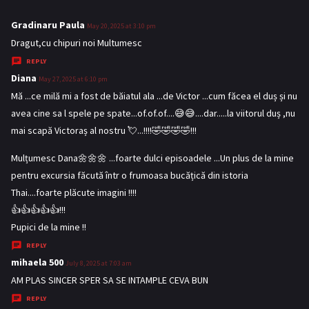
Gradinaru Paula
s
May 20, 2025 at 3:10 pm
a
Dragut,cu chipuri noi Multumesc
y
REPLY
s
Diana
s
May 27, 2025 at 6:10 pm
:
a
Mă ...ce milă mi a fost de băiatul ala ...de Victor ...cum făcea el duș și nu
y
avea cine sa l spele pe spate...of.of.of....😅😅....dar.....la viitorul duș ,nu
s
mai scapă Victoraș al nostru 💘...!!!!🤣🤣🤣🤣!!!
:
Mulțumesc Dana🌼🌼🌼 ...foarte dulci episoadele ...Un plus de la mine
pentru excursia făcută într o frumoasa bucățică din istoria
Thai....foarte plăcute imagini !!!!
👍👍👍👍👍!!!
Pupici de la mine !!
REPLY
mihaela 500
s
July 8, 2025 at 7:03 am
a
AM PLAS SINCER SPER SA SE INTAMPLE CEVA BUN
y
REPLY