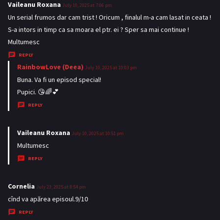
s
Vaileanu Roxana
s
July 10, 2025 at 7:06 pm
:
a
Un serial frumos dar cam trist ! Oricum , finalul m-a cam lasat in ceata !
y
S-a intors in timp ca sa moara el ptr. ei ? Sper sa mai continue !
s
Multumesc
:
REPLY
RainbowLove (Deea)
s
July 10, 2025 at 10:03 pm
a
Buna. Va fi un episod special!
y
Pupici. 😘🌈💕
s
REPLY
:
Vaileanu Roxana
s
July 10, 2025 at 10:51 pm
a
Multumesc
y
REPLY
s
:
Cornelia
s
July 23, 2025 at 8:54 pm
a
cînd va apărea episoul.9/10
y
REPLY