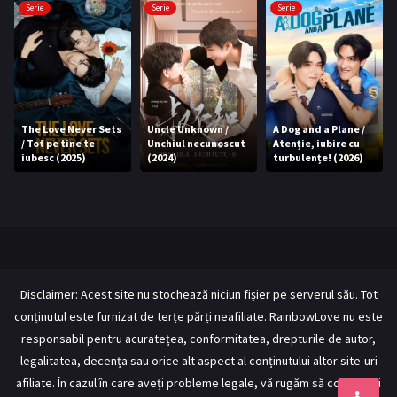
Serie
Serie
Serie
The Love Never Sets
Uncle Unknown /
A Dog and a Plane /
/ Tot pe tine te
Unchiul necunoscut
Atenție, iubire cu
iubesc (2025)
(2024)
turbulențe! (2026)
Disclaimer: Acest site nu stochează niciun fișier pe serverul său. Tot
conținutul este furnizat de terțe părți neafiliate. RainbowLove nu este
responsabil pentru acuratețea, conformitatea, drepturile de autor,
legalitatea, decența sau orice alt aspect al conținutului altor site-uri
afiliate. În cazul în care aveți probleme legale, vă rugăm să contactați