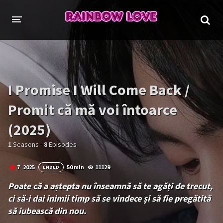
CINE SUNTEM?
PROIECTE
I Promise I Will Come Back /
TRADUSE COMPLET
GL (Girls' Love)
Promit că mă voi întoarce
ANIME
FILME
(2025)
EMISIUNI
1
Seasons -
8
Episodes
ÎN LUCRU
7
2025
50 min
11129
ENDED
COLECȚII LGBTQ
Poate că a aștepta nu înseamnă să te agăți de trecut,
BL Thailanda
BL Coreea de Sud
ci să-i dai inimii timp să se vindece și să fie pregătită
să iubească din nou.
BL Japonia
BL Taiwan