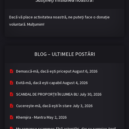
Dacă vă place activitatea noastră, ne puteți face o donație
voluntară. Mulțumim!
BLOG – ULTIMELE POSTĂRI
Demască-mă, dacă eşti priceput
August 6, 2026
Evită-mă, dacă eşti capabil
August 4, 2026
SCANDAL DE PROPORȚII ÎN LUMEA BL!
July 30, 2026
Cucereşte-mă, dacă eşti în stare
July 3, 2026
Khemjira - Mantra
May 2, 2026
My romance scammer: fără așteptări, dar cu surprize
April