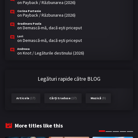
on
Payback / Răzbunarea (2026)
Corina Partenie
on
Payback / Răzbunarea (2026)
Gradinaru Paula
on
Demască-mă, dacă eşti priceput
Lori
on
Demască-mă, dacă eşti priceput
Andreea
on
Knot / Legăturile destinului (2026)
Legături rapide către BLOG
Articole
(17)
Cărți traduse
(17)
Muzică
(9)
More titles like this