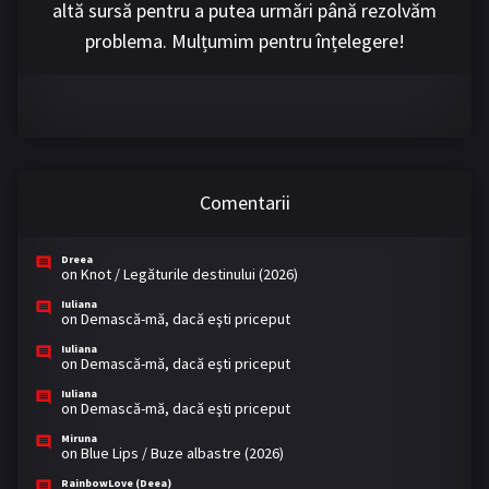
altă sursă pentru a putea urmări până rezolvăm
problema. Mulțumim pentru înțelegere!
Comentarii
Dreea
on
Knot / Legăturile destinului (2026)
Iuliana
on
Demască-mă, dacă eşti priceput
Iuliana
on
Demască-mă, dacă eşti priceput
Iuliana
on
Demască-mă, dacă eşti priceput
Miruna
on
Blue Lips / Buze albastre (2026)
RainbowLove (Deea)