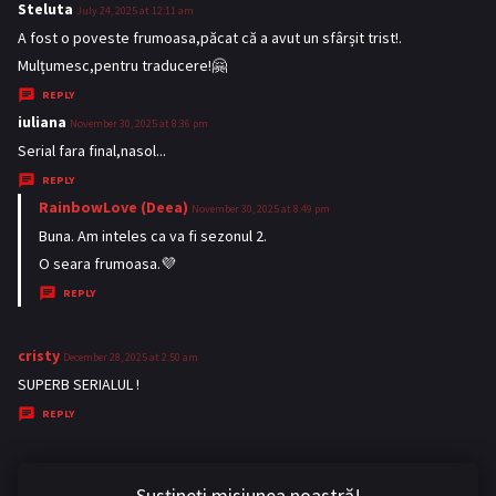
s
Steluta
s
July 24, 2025 at 12:11 am
:
a
A fost o poveste frumoasa,păcat că a avut un sfârșit trist!.
y
Mulțumesc,pentru traducere!🤗
s
REPLY
:
iuliana
s
November 30, 2025 at 8:36 pm
a
Serial fara final,nasol...
y
REPLY
s
RainbowLove (Deea)
s
November 30, 2025 at 8:49 pm
:
a
Buna. Am inteles ca va fi sezonul 2.
y
O seara frumoasa.💜
s
REPLY
:
cristy
s
December 28, 2025 at 2:50 am
a
SUPERB SERIALUL !
y
REPLY
s
:
Susțineți misiunea noastră!