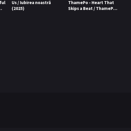
ful
Us / Iubirea noastră
ThamePo - Heart That
(2025)
Skips a Beat / ThamePo:
Ritmul inimii (2024)