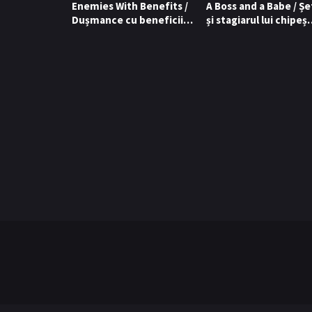
Enemies With Benefits /
A Boss and a Babe / Șe
Dușmance cu beneficii
și stagiarul lui chipeș
(2026)
(2023)