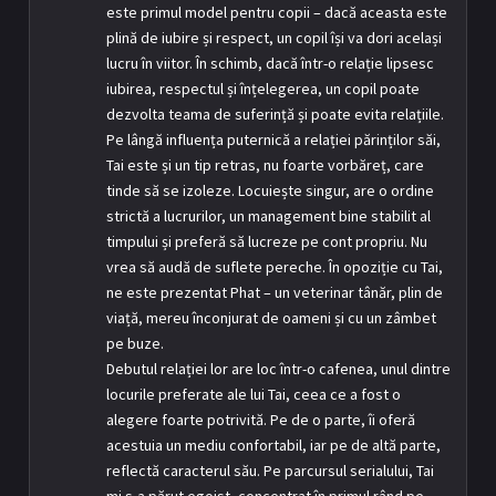
este primul model pentru copii – dacă aceasta este
plină de iubire și respect, un copil își va dori același
lucru în viitor. În schimb, dacă într-o relație lipsesc
iubirea, respectul și înțelegerea, un copil poate
dezvolta teama de suferință și poate evita relațiile.
Pe lângă influența puternică a relației părinților săi,
Tai este și un tip retras, nu foarte vorbăreț, care
tinde să se izoleze. Locuiește singur, are o ordine
strictă a lucrurilor, un management bine stabilit al
timpului și preferă să lucreze pe cont propriu. Nu
vrea să audă de suflete pereche. În opoziție cu Tai,
ne este prezentat Phat – un veterinar tânăr, plin de
viață, mereu înconjurat de oameni și cu un zâmbet
pe buze.
Debutul relației lor are loc într-o cafenea, unul dintre
locurile preferate ale lui Tai, ceea ce a fost o
alegere foarte potrivită. Pe de o parte, îi oferă
acestuia un mediu confortabil, iar pe de altă parte,
reflectă caracterul său. Pe parcursul serialului, Tai