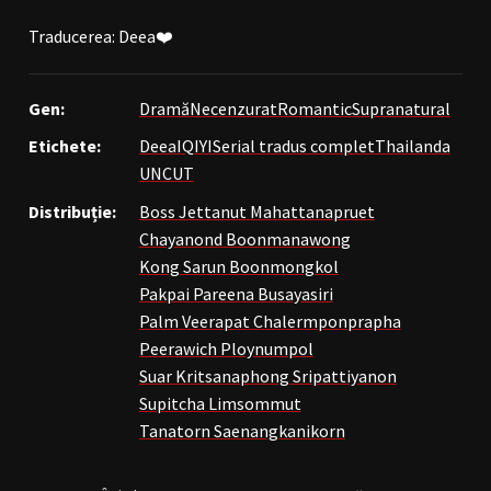
Traducerea: Deea❤️
Gen:
Dramă
Necenzurat
Romantic
Supranatural
Etichete:
Deea
IQIYI
Serial tradus complet
Thailanda
UNCUT
Distribuție:
Boss Jettanut Mahattanapruet
Chayanond Boonmanawong
Kong Sarun Boonmongkol
Pakpai Pareena Busayasiri
Palm Veerapat Chalermponprapha
Peerawich Ploynumpol
Suar Kritsanaphong Sripattiyanon
Supitcha Limsommut
Tanatorn Saenangkanikorn