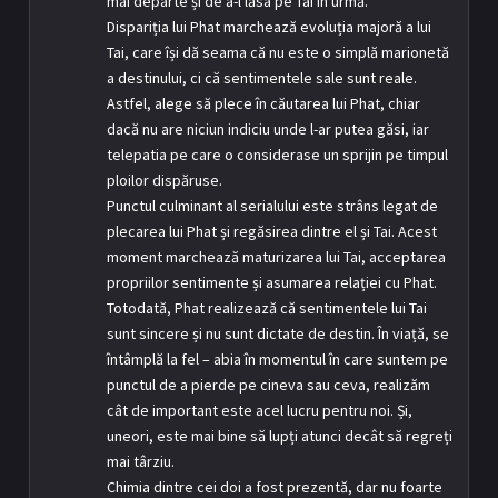
mai departe și de a-l lăsa pe Tai în urmă.
Dispariția lui Phat marchează evoluția majoră a lui
Tai, care își dă seama că nu este o simplă marionetă
a destinului, ci că sentimentele sale sunt reale.
Astfel, alege să plece în căutarea lui Phat, chiar
dacă nu are niciun indiciu unde l-ar putea găsi, iar
telepatia pe care o considerase un sprijin pe timpul
ploilor dispăruse.
Punctul culminant al serialului este strâns legat de
plecarea lui Phat și regăsirea dintre el și Tai. Acest
moment marchează maturizarea lui Tai, acceptarea
propriilor sentimente și asumarea relației cu Phat.
Totodată, Phat realizează că sentimentele lui Tai
sunt sincere și nu sunt dictate de destin. În viață, se
întâmplă la fel – abia în momentul în care suntem pe
punctul de a pierde pe cineva sau ceva, realizăm
cât de important este acel lucru pentru noi. Și,
uneori, este mai bine să lupți atunci decât să regreți
mai târziu.
Chimia dintre cei doi a fost prezentă, dar nu foarte