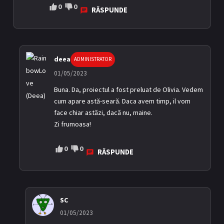
0
0
RĂSPUNDE
deea
ADMINISTRATOR
01/05/2023
Buna. Da, proiectul a fost preluat de Olivia. Vedem
cum apare astă-seară. Daca avem timp, il vom
face chiar astăzi, dacă nu, maine.
Zi frumoasa!
0
0
RĂSPUNDE
SC
01/05/2023