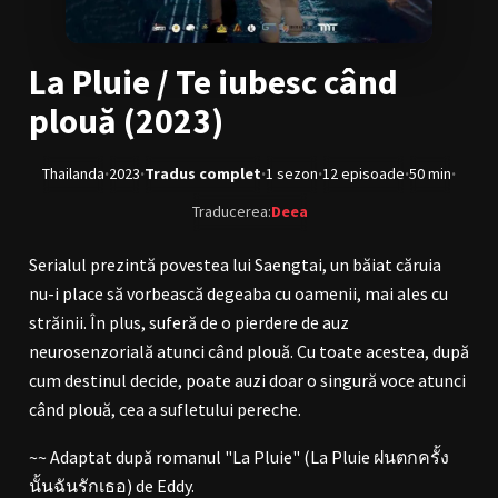
BL Japonia
BL Taiwan
Bromance / BL China
BL Vietnam
La Pluie / Te iubesc când
plouă (2023)
BL Philipine
Cupluri Mixte
LGBTQ+ NON-ASIA
·
·
·
·
·
·
Thailanda
2023
Tradus complet
1 sezon
12 episoade
50 min
Traducerea:
Deea
RECOMANDĂRI PROIECTE
ALĂTURĂ-TE
Serialul prezintă povestea lui Saengtai, un băiat căruia
nu-i place să vorbească degeaba cu oamenii, mai ales cu
Înregistrează-te
Autentificare
străinii. În plus, suferă de o pierdere de auz
neurosenzorială atunci când plouă. Cu toate acestea, după
Contul meu
Ieși
cum destinul decide, poate auzi doar o singură voce atunci
când plouă, cea a sufletului pereche.
~~ Adaptat după romanul "La Pluie" (La Pluie ฝนตกครั้ง
นั้นฉันรักเธอ) de Eddy.