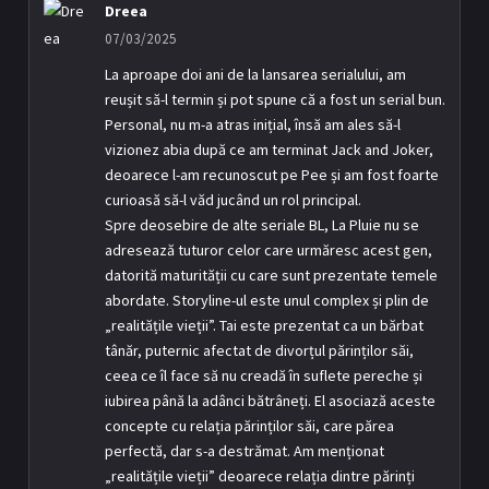
Dreea
07/03/2025
La aproape doi ani de la lansarea serialului, am
reușit să-l termin și pot spune că a fost un serial bun.
Personal, nu m-a atras inițial, însă am ales să-l
vizionez abia după ce am terminat Jack and Joker,
deoarece l-am recunoscut pe Pee și am fost foarte
curioasă să-l văd jucând un rol principal.
Spre deosebire de alte seriale BL, La Pluie nu se
adresează tuturor celor care urmăresc acest gen,
datorită maturității cu care sunt prezentate temele
abordate. Storyline-ul este unul complex și plin de
„realitățile vieții”. Tai este prezentat ca un bărbat
tânăr, puternic afectat de divorțul părinților săi,
ceea ce îl face să nu creadă în suflete pereche și
iubirea până la adânci bătrâneți. El asociază aceste
concepte cu relația părinților săi, care părea
perfectă, dar s-a destrămat. Am menționat
„realitățile vieții” deoarece relația dintre părinți