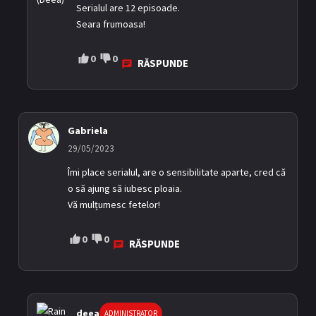
Serialul are 12 episoade.
Seara frumoasa!
0
0
RĂSPUNDE
Gabriela
29/05/2023
Îmi place serialul, are o sensibilitate aparte, cred că
o să ajung să iubesc ploaia.
Vă mulțumesc fetelor!
0
0
RĂSPUNDE
deea
ADMINISTRATOR