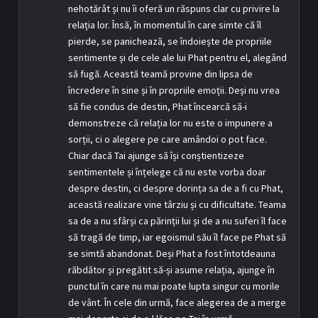
nehotărât și nu îi oferă un răspuns clar cu privire la
relația lor. Însă, în momentul în care simte că îl
pierde, se panichează, se îndoiește de propriile
sentimente și de cele ale lui Phat pentru el, alegând
să fugă. Această teamă provine din lipsa de
încredere în sine și în propriile emoții. Deși nu vrea
să fie condus de destin, Phat încearcă să-i
demonstreze că relația lor nu este o impunere a
sorții, ci o alegere pe care amândoi o pot face.
Chiar dacă Tai ajunge să își conștientizeze
sentimentele și înțelege că nu este vorba doar
despre destin, ci despre dorința sa de a fi cu Phat,
această realizare vine târziu și cu dificultate. Teama
sa de a nu sfârși ca părinții lui și de a nu suferi îl face
să tragă de timp, iar egoismul său îl face pe Phat să
se simtă abandonat. Deși Phat a fost întotdeauna
răbdător și pregătit să-și asume relația, ajunge în
punctul în care nu mai poate lupta singur cu morile
de vânt. În cele din urmă, face alegerea de a merge