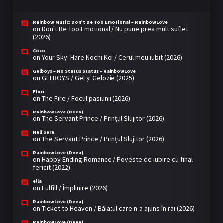
Rainbow Music: Don’t Be Too Emotional – RainbowLove
on
Don't Be Too Emotional / Nu pune prea mult suflet
(2026)
Coco
on
Your Sky: Hare Nochi Koi / Cerul meu iubit (2026)
Gelboys – No Status Status – RainbowLove
on
GELBOYS / Gel și Gelozie (2025)
Flori
on
The Fire / Focul pasiunii (2026)
RainbowLove (Deea)
on
The Servant Prince / Prințul Slujitor (2026)
Neli Sere
on
The Servant Prince / Prințul Slujitor (2026)
RainbowLove (Deea)
on
Happy Ending Romance / Poveste de iubire cu final
fericit (2022)
ella
on
Fulfill / Împlinire (2026)
RainbowLove (Deea)
on
Ticket to Heaven / Băiatul care n-a ajuns în rai (2026)
RainbowLove (Deea)