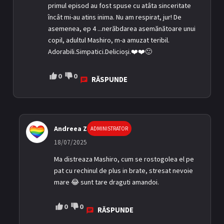
primul episod au fost spuse cu atâta sinceritate
încât mi-au atins inima. Nu am respirat, jur! De
asemenea, ep 4 ...nerăbdarea asemănătoare unui
copil, adultul Mashiro, m-a amuzat teribil.
Adorabili.Simpatici.Delicioși.❤️❤️🙂
0
0
RĂSPUNDE
Andreea Z
ADMINISTRATOR
18/07/2025
Ma distreaza Mashiro, cum se rostogolea el pe
pat cu rechinul de plus in brate, stresat nevoie
mare 😂 sunt tare draguti amandoi.
0
0
RĂSPUNDE