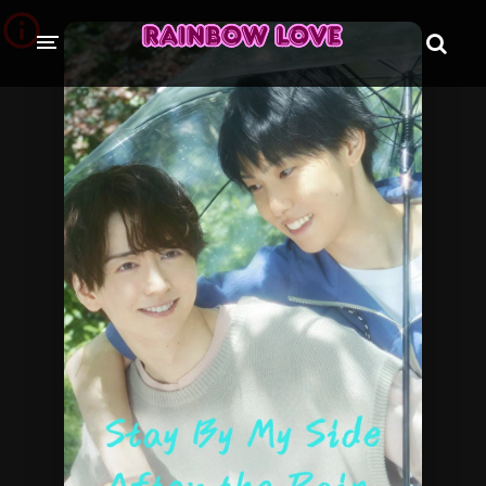
CINE SUNTEM?
BLOG
ÎN LUCRU
PROIECTE
TRADUSE COMPLET
GL (Girls' Love)
ANIME
FILME
EMISIUNI
COLECȚII LGBTQ
BL Thailanda
BL Coreea de Sud