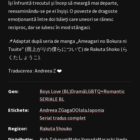
își înfruntă trecutul și încep să meargă mai departe,
reexaminându-se pe ei înșiși. O poveste de dragoste
emoționantă între doi băieți care uneori se rănesc
reciproc, dar se iubesc în mod stângaci.
📌Adaptat după seria de manga „Ameagari no Bokura ni
Tsuite” (雨上がりの僕らについて) de Rakuta Shoko (ら
くたしょうこ).
Traducerea : Andreea Z ❤️
Gen:
Boys Love (BL)
Dramă
LGBTQ+
Romantic
SERIALE BL
Etichete:
Andreea Z
GagaOOlala
Japonia
Serial tradus complet
Regizor:
Rakuta Shouko
Distribuție:
Koh Takasugi
Maho Yamada
Masashi Ikeda