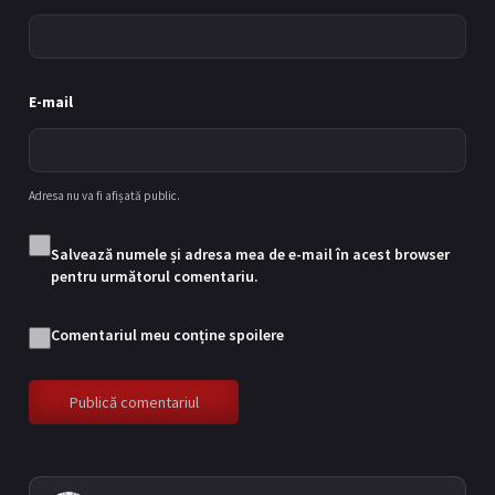
9
20/08/2025
E-mail
Episodul 10
10
27/08/2025
Adresa nu va fi afișată public.
Salvează numele și adresa mea de e-mail în acest browser
pentru următorul comentariu.
Episodul 11
11
Comentariul meu conține spoilere
03/09/2025
Episodul 12
12
10/09/2025