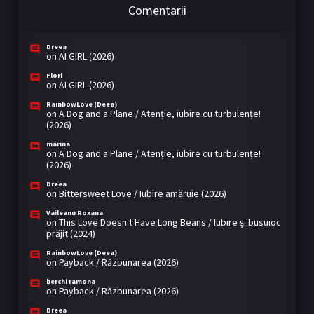
Comentarii
Dreea
on
AI GIRL (2026)
Flori
on
AI GIRL (2026)
RainbowLove (Deea)
on
A Dog and a Plane / Atenție, iubire cu turbulențe!
(2026)
marina
on
A Dog and a Plane / Atenție, iubire cu turbulențe!
(2026)
Dreea
on
Bittersweet Love / Iubire amăruie (2026)
Vaileanu Roxana
on
This Love Doesn't Have Long Beans / Iubire și busuioc
prăjit (2024)
RainbowLove (Deea)
on
Payback / Răzbunarea (2026)
berchi ramona
on
Payback / Răzbunarea (2026)
Dreea