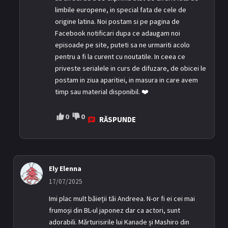
limbile europene, in special fata de cele de
origine latina. Noi postam si pe pagina de
Facebook notificari dupa ce adaugam noi
episoade pe site, puteti sa ne urmariti acolo
pentru a fi la curent cu noutatile. In ceea ce
priveste serialele in curs de difuzare, de obicei le
postam in ziua aparitiei, in masura in care avem
timp sau material disponibil. ❤️
0
0
RĂSPUNDE
Ely Elenna
17/07/2025
Imi plac mult băieții tăi Andreea. N-or fi ei cei mai
frumoși din BL-ul japonez dar ca actori, sunt
adorabili. Mărturisirile lui Kanade și Mashiro din