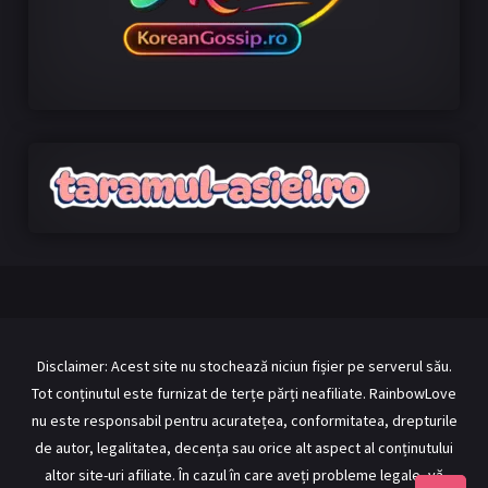
Disclaimer: Acest site nu stochează niciun fișier pe serverul său.
Tot conținutul este furnizat de terțe părți neafiliate. RainbowLove
nu este responsabil pentru acuratețea, conformitatea, drepturile
de autor, legalitatea, decența sau orice alt aspect al conținutului
altor site-uri afiliate. În cazul în care aveți probleme legale, vă