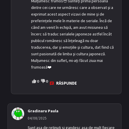
Mulțumesc frumos🥹 sunteți prima persoană
dintre cei care ne urmăresc care a observat şi a
exprimat acest aspect vizavi de mine şi de
preferințele mele în materie de seriale. Încă de
când am venit în echipă, am avut misiunea să
încerc să traduc serialele japoneze astfel încât
publicul românesc să înțeleagă nu doar
traducerea, dar şi emoțiile şi cultura, dat fiind că
sunt pasionată de limba şi cultura japoneză.
Mulțumesc din suflet, mi-ați făcut ziua mai
frumoasă❤️
0
0
RĂSPUNDE
Gradinaru Paula
04/08/2025
Sunt asa de retinuti si gandesc asa de mult fiecare