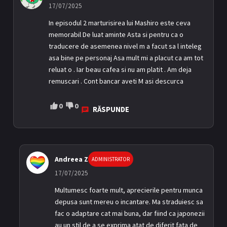
17/07/2025
In episodul 2 marturisirea lui Mashiro este ceva
memorabil De luat aminte Asta si pentru ca o
traducere de asemenea nivel m a facut sa l inteleg
asa bine pe personaj Asa mult mi a placut ca am tot
reluat o . Iar beau cafea si nu am platit . Am deja
remuscari . Cont bancar aveti M asi descurca
0
0
RĂSPUNDE
Andreea Z
ADMINISTRATOR
17/07/2025
Multumesc foarte mult, aprecierile pentru munca
depusa sunt mereu o incantare. Ma straduiesc sa
fac o adaptare cat mai buna, dar fiind ca japonezii
au un stil de a se exprima atat de diferit fata de