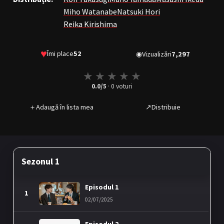
Miho Watanabe
Natsuki Hori
Reika Kirishima
♥
Îmi place
52
◉
Vizualizări
7,297
★
★
★
★
★
0.0
/5
·
0
voturi
＋
Adaugă în lista mea
↗
Distribuie
Sezonul 1
Episodul 1
1
02/07/2025
Episodul 2