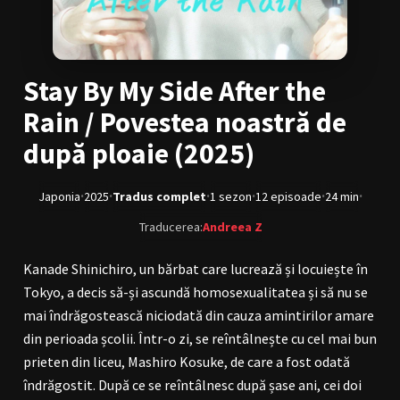
BL Japonia
BL Taiwan
Bromance / BL China
BL Vietnam
Stay By My Side After the
BL Philipine
Cupluri Mixte
Rain / Povestea noastră de
LGBTQ+ NON-ASIA
după ploaie (2025)
RECOMANDĂRI PROIECTE
·
·
·
·
·
·
Japonia
2025
Tradus complet
1 sezon
12 episoade
24 min
ALĂTURĂ-TE
Traducerea:
Andreea Z
Înregistrează-te
Autentificare
Kanade Shinichiro, un bărbat care lucrează și locuiește în
Contul meu
Ieși
Tokyo, a decis să-și ascundă homosexualitatea și să nu se
mai îndrăgostească niciodată din cauza amintirilor amare
din perioada școlii. Într-o zi, se reîntâlnește cu cel mai bun
prieten din liceu, Mashiro Kosuke, de care a fost odată
îndrăgostit. După ce se reîntâlnesc după șase ani, cei doi