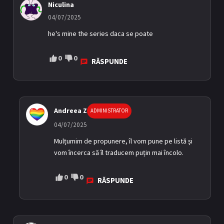
Niculina
04/07/2025
he's mine the series daca se poate
0
0
RĂSPUNDE
Andreea Z
ADMINISTRATOR
04/07/2025
Mulțumim de propunere, îl vom pune pe listă și
vom încerca să îl traducem puțin mai încolo.
0
0
RĂSPUNDE