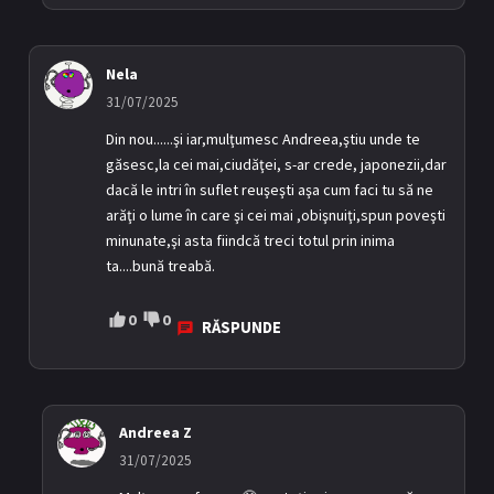
Nela
31/07/2025
Din nou......şi iar,mulţumesc Andreea,ştiu unde te
găsesc,la cei mai,ciudăţei, s-ar crede, japonezii,dar
dacă le intri în suflet reuşeşti aşa cum faci tu să ne
arăţi o lume în care şi cei mai ,obişnuiţi,spun poveşti
minunate,şi asta fiindcă treci totul prin inima
ta....bună treabă.
0
0
RĂSPUNDE
Andreea Z
31/07/2025