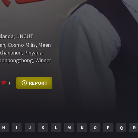
ilanda
,
UNCUT
an
,
Cosmo Milis
,
Meen
nchananun
,
Pinyadar
Boonpongthong
,
Winner
REPORT
1
H
I
J
K
L
M
N
O
P
Q
R