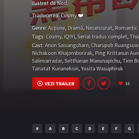
ilustrat de Nod.
Traducerea: Cosmy ❤️
Genre:
Acţiune
,
Dramă
,
Necenzurat
,
Romantic
Tags:
Cosmy
,
IQIYI
,
Serial tradus complet
,
Tha
Cast:
Anon Saisangcharn
,
Charupob Ruangsuw
Nichakoon Khajornborirak
,
Ping Krittanun Au
Salinvarradar
,
Setthanan Manunapichu
,
Tinn 
Tanatat Kunaneksin
,
Yosita Wasuphiruk
VEZI TRAILER
33
#
A
B
C
D
E
F
G