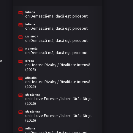
Iuliana
on
Demască-mă, dacă eşti priceput
Iuliana
on
Demască-mă, dacă eşti priceput
LIVISHOR
on
Demască-mă, dacă eşti priceput
Manuela
on
Demască-mă, dacă eşti priceput
ne
Dreea
on
Heated Rivalry / Rivalitate intensă
(2025)
Alin alin
on
Heated Rivalry / Rivalitate intensă
(2025)
Ely Elenna
on
In Love Forever / Iubire fără sfârșit
(2026)
Ely Elenna
on
In Love Forever / Iubire fără sfârșit
(2026)
Iuliana
on
Demască-mă, dacă eşti priceput