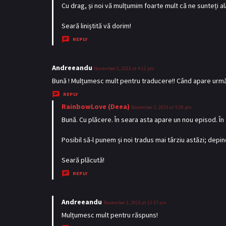
:
a
Cu drag, și noi vă mulțumim foarte mult că ne sunteți ală
y
Seară liniștită vă dorim!
s
REPLY
:
Andreeandu
s
November 2, 2023 at 4:11 pm
a
Bună ! Mulțumesc mult pentru traducere!! Când apare următ
y
REPLY
s
RainbowLove (Deea)
s
November 2, 2023 at 5:38 pm
:
a
Bună. Cu plăcere. În seara asta apare un nou episod. În 
y
Posibil să-l punem și noi tradus mai târziu astăzi; dep
s
:
Seară plăcută!
REPLY
Andreeandu
s
November 3, 2023 at 11:57 am
a
Mulțumesc mult pentru răspuns!