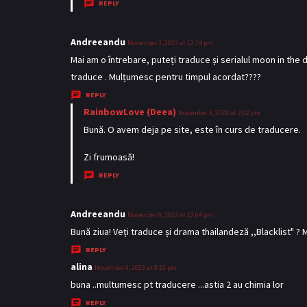
y
REPLY
s
:
Andreeandu
s
November 3, 2023 at 12:14 pm
a
Mai am o întrebare, puteți traduce și serialul moon in the 
y
traduce . Mulțumesc pentru timpul acordat????
s
REPLY
:
RainbowLove (Deea)
s
November 3, 2023 at 2:02 pm
a
Bună. O avem deja pe site, este în curs de traducere.
y
Zi frumoasă!
s
REPLY
:
Andreeandu
s
November 9, 2023 at 12:04 pm
a
Bună ziua! Veți traduce și drama thailandeză ,,Blacklist" ?
y
REPLY
s
alina
s
November 9, 2023 at 8:22 pm
:
a
buna ..multumesc pt traducere ...astia 2 au chimia lor
y
REPLY