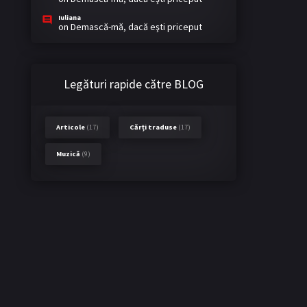
Iuliana
on
Demască-mă, dacă eşti priceput
Legături rapide către BLOG
Articole
(17)
Cărți traduse
(17)
Muzică
(9)