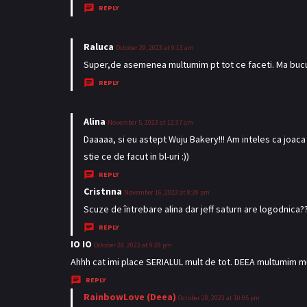
REPLY
:
Raluca
s
October 29, 2023 at 9:13 am
a
Super,de asemenea multumim pt tot ce faceti. Ma bucu
y
REPLY
s
:
Alina
s
November 5, 2023 at 12:37 am
a
Daaaaa, si eu astept Wuju Bakery!!! Am inteles ca joaca s
y
stie ce de facut in bl-uri :))
s
REPLY
:
Cristnna
s
November 16, 2023 at 8:39 pm
a
Scuze de întrebare alina dar jeff saturn are logodnica?
y
REPLY
s
IO IO
s
October 28, 2023 at 9:28 pm
:
a
Ahhh cat imi place SERIALUL mult de tot. DEEA multumim m
y
REPLY
s
RainbowLove (Deea)
s
October 28, 2023 at 10:05 pm