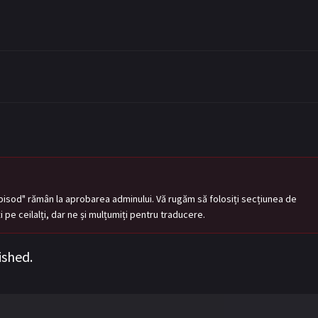
pisod" rămân la aprobarea adminului. Vă rugăm să folosiți secțiunea de
tați pe ceilalți, dar ne și mulțumiți pentru traducere.
ished.