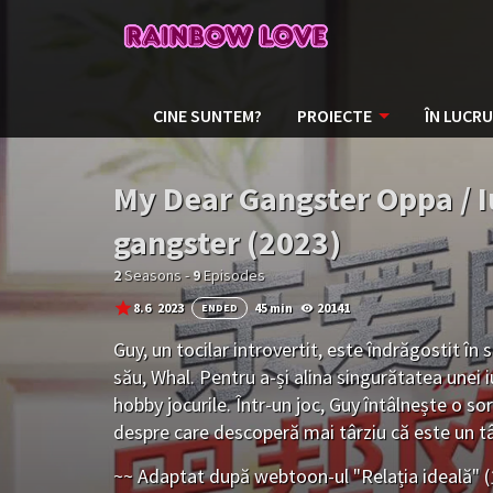
CINE SUNTEM?
PROIECTE
ÎN LUCRU
My Dear Gangster Oppa / 
gangster (2023)
2
Seasons -
9
Episodes
8.6
2023
45 min
20141
ENDED
Guy, un tocilar introvertit, este îndrăgostit în 
său, Whal. Pentru a-și alina singurătatea unei iu
hobby jocurile. Într-un joc, Guy întâlnește o s
despre care descoperă mai târziu că este un 
Tew. În timp ce Guy începe să își deschidă inim
~~ Adaptat după webtoon-ul "Relația ideală
află trecutul misterios și terifiant al lui Tew.