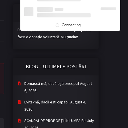
Susțineți misiunea noastră!
Connecting...
Dacă vă place activitatea noastră, ne puteți
face o donație voluntară. Mulțumim!
BLOG – ULTIMELE POSTĂRI
Demască-mă, dacă eşti priceput
August
6, 2026
Evită-mă, dacă eşti capabil
August 4,
2026
SCANDAL DE PROPORȚII ÎN LUMEA BL!
July
30, 2026