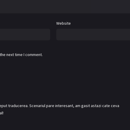
Website
 the next time I comment.
inceput traducerea. Scenariul pare interesant, am gasit astazi cate ceva
al!