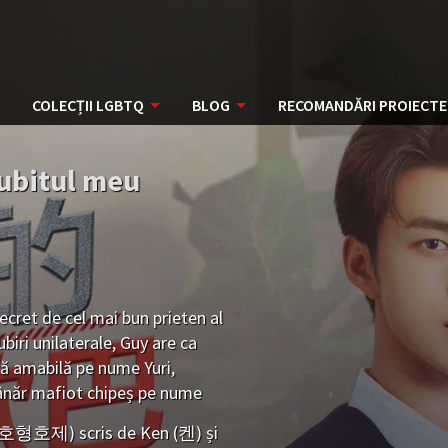
COLECȚII LGBTQ
BLOG
RECOMANDĂRI PROIECTE
Iubitul meu
secret de cel mai bun prieten al
biri unilaterale, Guy are ca
oră amabilă pe nume Yuri,
tânăr mafiot chipeș pe nume
a datorită blândeții lui Tew,
" (호형호제) scris de Ken (켄) și