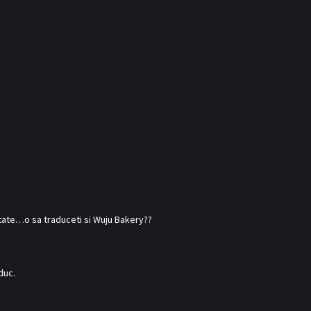
itate…o sa traduceti si Wuju Bakery??
duc.