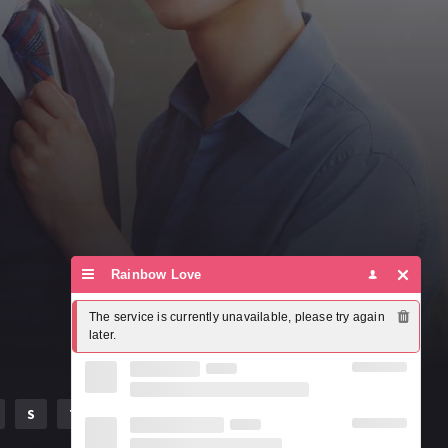
Rainbow Love
The service is currently unavailable, please try again 
later.
S
T
U
V
W
X
Y
Z