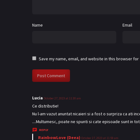
Name
Email
Save my name, email, and website in this browser for
Lucia
s
October 27, 2023 at 11:30 am
a
Ce distributie!
y
Nu l-am vazut anuntat nicaieri si a fost o surpriza ca ati 
s
....Multumesc, poate ne spunti si cate episoade sunt in tot
:
REPLY
RainbowLove (Deea)
s
October 27, 2023 at 11:59 am