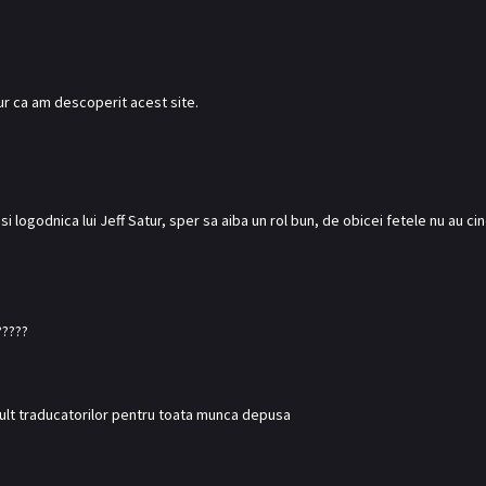
r ca am descoperit acest site.
i logodnica lui Jeff Satur, sper sa aiba un rol bun, de obicei fetele nu au ci
?????
ult traducatorilor pentru toata munca depusa