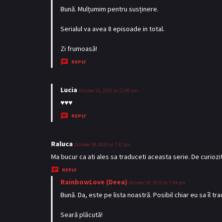
a
Bună. Mulțumim pentru susținere.
y
Serialul va avea 8 episoade in total.
s
:
Zi frumoasă!
REPLY
Lucia
s
October 31, 2023 at 12:00 am
a
♥️♥️♥️
y
REPLY
s
:
Raluca
s
October 28, 2023 at 7:32 pm
a
Ma bucur ca ati ales sa traduceti aceasta serie. De curioz
y
REPLY
s
RainbowLove (Deea)
s
October 28, 2023 at 7:54 pm
:
a
Bună. Da, este pe lista noastră. Posibil chiar eu sa îl tra
y
Seară plăcută!
s