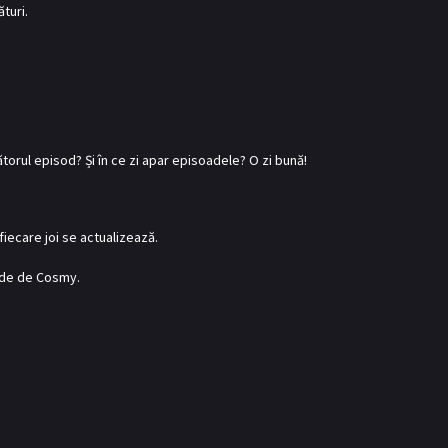
turi.
orul episod? Și în ce zi apar episoadele? O zi bună!
fiecare joi se actualizează.
inde de Cosmy.