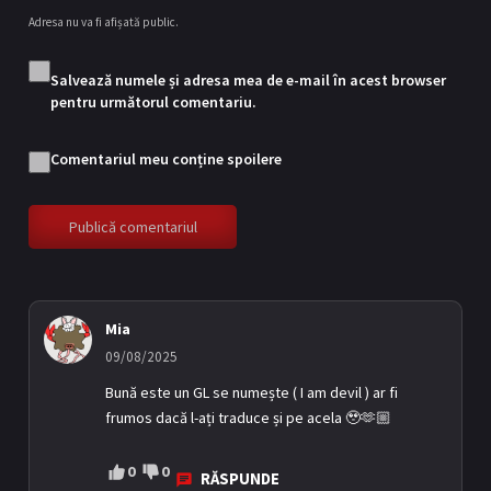
Adresa nu va fi afișată public.
Episodul 10
10
02/08/2025
Salvează numele și adresa mea de e-mail în acest browser
pentru următorul comentariu.
Comentariul meu conține spoilere
Episodul 11
11
09/08/2025
Mia
09/08/2025
Episodul 12
12
16/08/2025
Bună este un GL se numește ( I am devil ) ar fi
frumos dacă l-ați traduce și pe acela 🥹🫶🏼
0
0
RĂSPUNDE