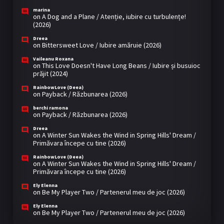
marina
on
A Dog and a Plane / Atenție, iubire cu turbulențe!
(2026)
Dreea
on
Bittersweet Love / Iubire amăruie (2026)
Vaileanu Roxana
on
This Love Doesn't Have Long Beans / Iubire și busuioc
prăjit (2024)
RainbowLove (Deea)
on
Payback / Răzbunarea (2026)
berchi ramona
on
Payback / Răzbunarea (2026)
Dreea
on
A Winter Sun Wakes the Wind in Spring Hills' Dream /
Primăvara începe cu tine (2026)
RainbowLove (Deea)
on
A Winter Sun Wakes the Wind in Spring Hills' Dream /
Primăvara începe cu tine (2026)
Ely Elenna
on
Be My Player Two / Partenerul meu de joc (2026)
Ely Elenna
on
Be My Player Two / Partenerul meu de joc (2026)