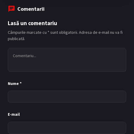
Comentarii
Episodul 7
Lasă un comentariu
7
12/07/2025
Câmpurile marcate cu * sunt obligatorii. Adresa de e-mail nu va fi
publicată.
Episodul 8
8
19/07/2025
Nume
*
Episodul 9
9
26/07/2025
E-mail