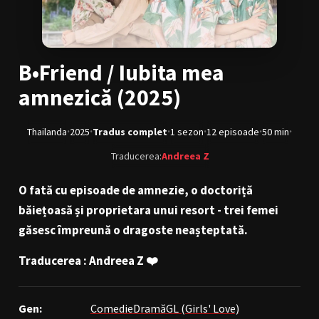
BL Japonia
BL Taiwan
Bromance / BL China
BL Vietnam
B•Friend / Iubita mea
BL Philipine
Cupluri Mixte
amnezică (2025)
LGBTQ+ NON-ASIA
·
·
·
·
·
·
Thailanda
2025
Tradus complet
1 sezon
12 episoade
50 min
RECOMANDĂRI PROIECTE
Traducerea:
Andreea Z
ALĂTURĂ-TE
O fată cu episoade de amnezie, o doctoriță
Înregistrează-te
Autentificare
băiețoasă și proprietara unui resort - trei femei
găsesc împreună o dragoste neașteptată.
Contul meu
Ieși
Traducerea : Andreea Z ❤️
Gen:
Comedie
Dramă
GL (Girls' Love)