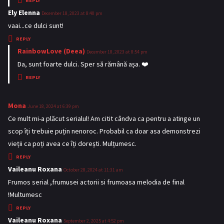
REPLY
:
Ely Elenna
s
December 18, 2023 at 8:40 pm
a
vaai...ce dulci sunt!
y
REPLY
s
RainbowLove (Deea)
s
December 18, 2023 at 8:54 pm
:
a
Da, sunt foarte dulci. Sper să rămână așa. ❤️
y
REPLY
s
:
Mona
s
June 18, 2024 at 6:39 pm
a
Ce mult mi-a plăcut serialul! Am citit cândva ca pentru a atinge un
y
scop îți trebuie puțin nenoroc. Probabil ca doar asa demonstrezi
s
vieții ca poți avea ce îți dorești. Mulțumesc.
:
REPLY
Vaileanu Roxana
s
October 28, 2024 at 11:31 am
a
Frumos serial ,frumusei actorii si frumoasa melodia de final
y
!Multumesc
s
REPLY
:
Vaileanu Roxana
s
September 2, 2025 at 4:52 pm