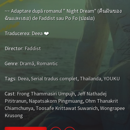
Bromance / BL China
BL Vietnam
~~ Adaptare după romanul " Night Dream" (คืนฝันของ
ฉันและเธอ) de Faddist sau Po Fo (ปอฝอ)
BL Philipine
Cupluri Mixte
LGBTQ+ NON-ASIA
Traducerea: Deea ❤️
BLOG
Director:
Faddist
Articole
Cărți traduse
Genre:
Dramă
,
Romantic
Muzică
Tags:
Deea
,
Serial tradus complet
,
Thailanda
,
YOUKU
RECOMANDĂRI PROIECTE
Cast:
Frong Thammasiri Umpujh
,
Jeff Nathadej
ALĂTURĂ-TE
Pititranun
,
Napatsakorn Pingmuang
,
Ohm Thanakrit
Chiamchunya
,
Toosafe Krittawat Suwanich
,
Wongrapee
Înregistrează-te
Autentificare
Krusong
Contul meu
Ieși