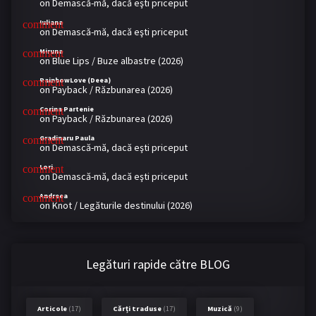
on
Demască-mă, dacă eşti priceput
Iuliana
on
Demască-mă, dacă eşti priceput
Miruna
on
Blue Lips / Buze albastre (2026)
RainbowLove (Deea)
on
Payback / Răzbunarea (2026)
Corina Partenie
on
Payback / Răzbunarea (2026)
Gradinaru Paula
on
Demască-mă, dacă eşti priceput
Lori
on
Demască-mă, dacă eşti priceput
Andreea
on
Knot / Legăturile destinului (2026)
Legături rapide către BLOG
Articole
(17)
Cărți traduse
(17)
Muzică
(9)