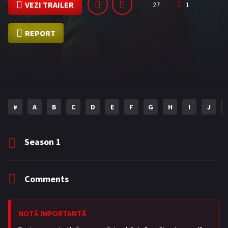
VEZI TRAILER
27
1
REPORT
#
A
B
C
D
E
F
G
H
I
J
Season
1
Comments
NOTĂ IMPORTANTĂ