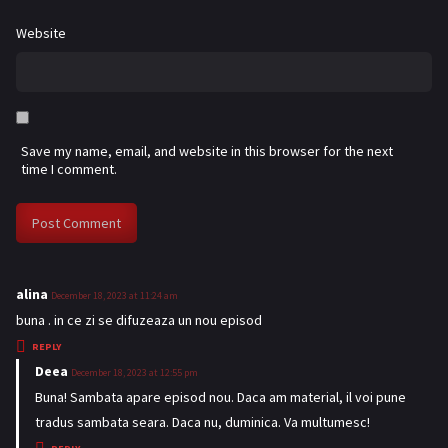
Website
Save my name, email, and website in this browser for the next
time I comment.
alina
s
December 18, 2023 at 11:24 am
a
buna . in ce zi se difuzeaza un nou episod
y
REPLY
s
Deea
s
December 18, 2023 at 12:55 pm
:
a
Buna! Sambata apare episod nou. Daca am material, il voi pune
y
tradus sambata seara. Daca nu, duminica. Va multumesc!
s