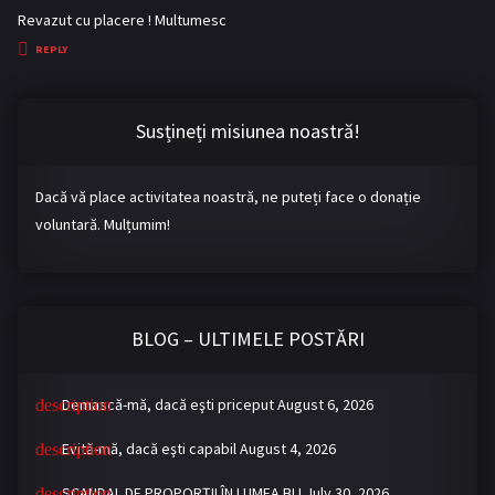
a
Revazut cu placere ! Multumesc
y
REPLY
s
:
Susțineți misiunea noastră!
Dacă vă place activitatea noastră, ne puteți face o donație
voluntară. Mulțumim!
BLOG – ULTIMELE POSTĂRI
Demască-mă, dacă eşti priceput
August 6, 2026
Evită-mă, dacă eşti capabil
August 4, 2026
SCANDAL DE PROPORȚII ÎN LUMEA BL!
July 30, 2026