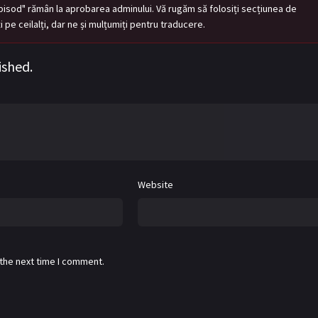
pisod" rămân la aprobarea adminului. Vă rugăm să folosiți secțiunea de
tați pe ceilalți, dar ne și mulțumiți pentru traducere.
ished.
Website
 the next time I comment.