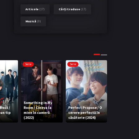
Articole
(17)
Cărți traduse
(17)
Muzică
(9)
Serie
Serie
Serie
WISH YOU: Your
Something in My
Melody From M
Boss /
Room / Cineva la
Perfect Propose / O
Heart / Te dore
un tip
mine în cameră
cerere perfectă în
Melodia din in
(2022)
căsătorie (2024)
mea (2020)