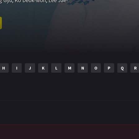
g Gyu
,
Ko Deok-won
,
Lee Jae-
H
I
J
K
L
M
N
O
P
Q
R