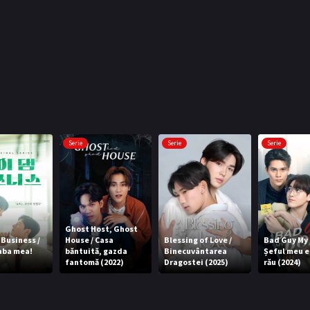
Serie
Serie
Serie
Ghost Host, Ghost
Business /
House / Casa
Blessing of Love /
Bad Guy My 
aba mea!
băntuită, gazda
Binecuvântarea
Șeful meu e 
fantomă (2022)
Dragostei (2025)
rău (2024)