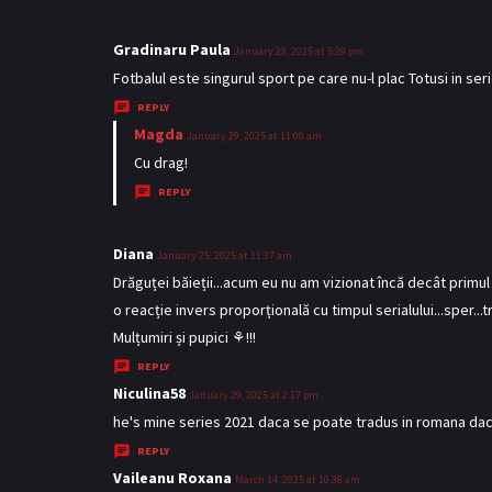
Gradinaru Paula
s
January 23, 2025 at 5:39 pm
a
Fotbalul este singurul sport pe care nu-l plac Totusi in se
y
REPLY
s
Magda
s
January 29, 2025 at 11:00 am
:
a
Cu drag!
y
REPLY
s
:
Diana
s
January 25, 2025 at 11:37 am
a
Drăguței băieții...acum eu nu am vizionat încă decât primul 
y
o reacție invers proporțională cu timpul serialului...sper...
s
Mulțumiri și pupici ⚘️!!!
:
REPLY
Niculina58
s
January 29, 2025 at 2:17 pm
a
he's mine series 2021 daca se poate tradus in romana da
y
REPLY
s
Vaileanu Roxana
s
March 14, 2025 at 10:36 am