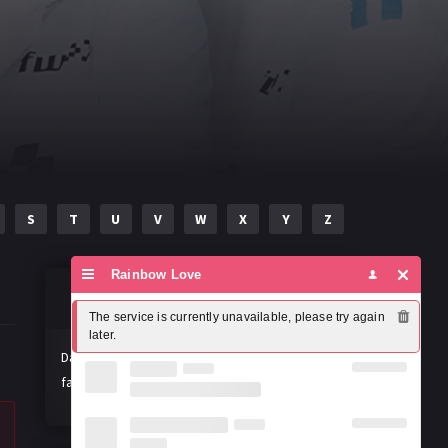
S
T
U
V
W
X
Y
Z
Rainbow Love
Susțineți misiunea noastră!
The service is currently unavailable, please try again 
later.
Dacă vă place activitatea noastră, ne puteți
face o donație voluntară. Mulțumim!