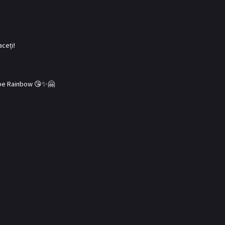
aceți!
e pe Rainbow 😘✨🤗