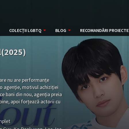
COLECȚII LGBTQ
BLOG
RECOMANDĂRI PROIECTE
l(2025)
care nu are performanțe
o agenție, motivul achiziției
ce bani din nou, agenția preia
 bine, apoi forțează actorii cu
cători.
mplet