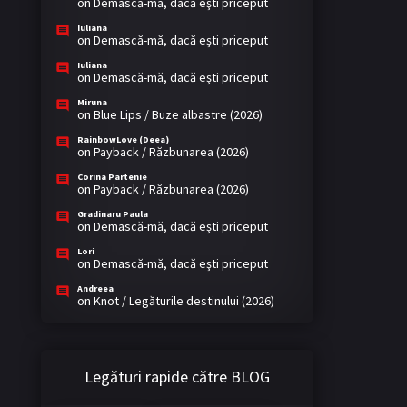
on
Demască-mă, dacă eşti priceput
Iuliana
on
Demască-mă, dacă eşti priceput
Iuliana
on
Demască-mă, dacă eşti priceput
Miruna
on
Blue Lips / Buze albastre (2026)
RainbowLove (Deea)
on
Payback / Răzbunarea (2026)
Corina Partenie
on
Payback / Răzbunarea (2026)
Gradinaru Paula
on
Demască-mă, dacă eşti priceput
Lori
on
Demască-mă, dacă eşti priceput
Andreea
on
Knot / Legăturile destinului (2026)
Legături rapide către BLOG