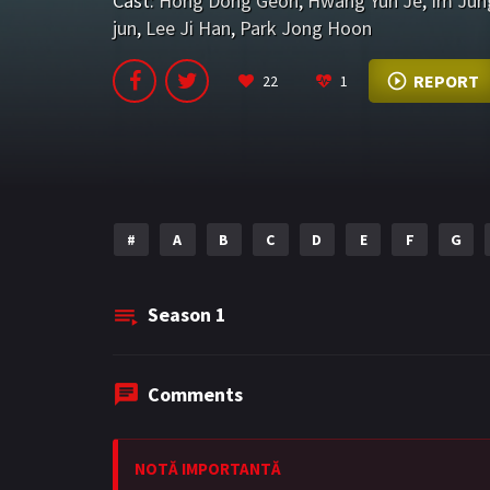
Cast:
Hong Dong Geon
,
Hwang Yun Je
,
Im Jun
jun
,
Lee Ji Han
,
Park Jong Hoon
REPORT
22
1
#
A
B
C
D
E
F
G
Season
1
Comments
NOTĂ IMPORTANTĂ