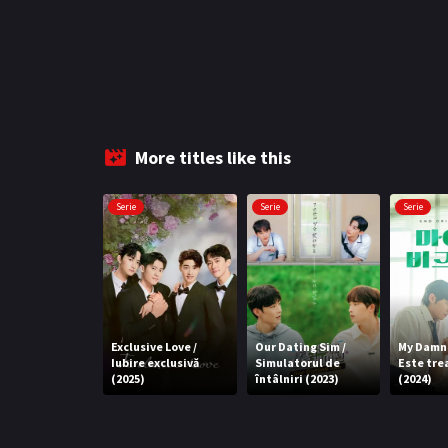
More titles like this
Serie
Serie
Serie
Exclusive Love /
Our Dating Sim /
My Damn 
Iubire exclusivă
Simulatorul de
Este tre
(2025)
întâlniri (2023)
(2024)