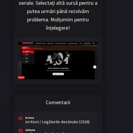
seriale. Selectați altă sursă pentru a
putea urmări până rezolvăm
problema. Mulțumim pentru
înțelegere!
Comentarii
Dreea
on
Knot / Legăturile destinului (2026)
Iuliana