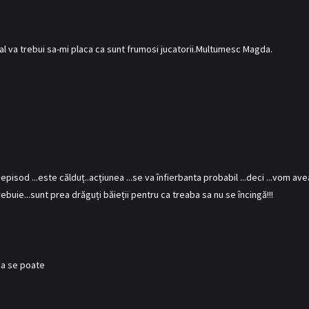
rial va trebui sa-mi placa ca sunt frumosi jucatorii.Multumesc Magda.
episod ...este călduț..acțiunea ...se va înfierbanta probabil ...deci ...vom ave
trebuie...sunt prea drăguți băieții pentru ca treaba sa nu se încingă!!!
ca se poate