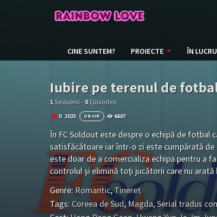
CINE SUNTEM?
PROIECTE
ÎN LUCRU
Iubire pe terenul de fotba
1
Seasons -
8
Episodes
0
2025
6607
ON AIR
În FC Soldout este despre o echipă de fotbal 
satisfăcătoare iar într-o zi este cumpărată de 
este doar de a comercializa echipa pentru a fa
controlul și elimină toți jucătorii care nu arată
valoare nominală de la agenția lor să devină ju
Genre:
Romantic
,
Tineret
Tags:
Coreea de Sud
,
Magda
,
Serial tradus co