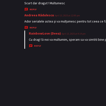
:
a
Scurt dar dragut ! Multumesc
y
REPLY
s
Andreea Rădulescu
s
April 13, 2025 at 12:00 pm
:
a
Ador serialele astea și va mulțumesc pentru tot ceea ce f
y
REPLY
s
RainbowLove (Deea)
s
April 13, 2025 at 9:14 pm
:
a
Cu drag! Si noi va multumim, speram sa va simtiti bin
y
REPLY
s
: