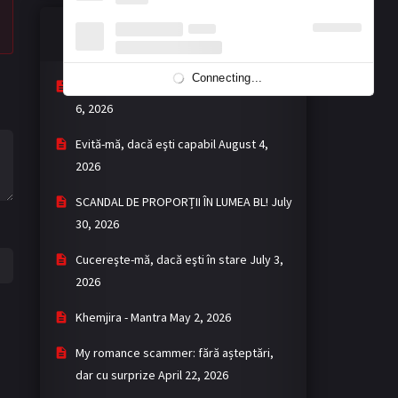
BLOG – ULTIMELE POSTĂRI
Connecting...
Demască-mă, dacă eşti priceput
August
6, 2026
Evită-mă, dacă eşti capabil
August 4,
2026
SCANDAL DE PROPORȚII ÎN LUMEA BL!
July
30, 2026
Cucereşte-mă, dacă eşti în stare
July 3,
2026
Khemjira - Mantra
May 2, 2026
My romance scammer: fără așteptări,
dar cu surprize
April 22, 2026