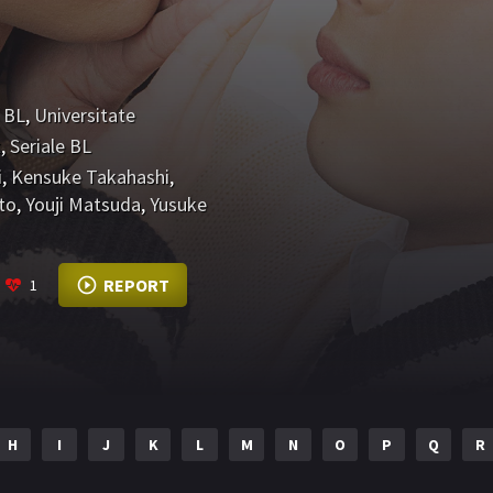
 BL
,
Universitate
t
,
Seriale BL
i
,
Kensuke Takahashi
,
to
,
Youji Matsuda
,
Yusuke
REPORT
1
H
I
J
K
L
M
N
O
P
Q
R