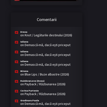
Comentarii
Dreea
on
Knot / Legăturile destinului (2026)
Iuliana
on
Demască-mă, dacă eşti priceput
Iuliana
on
Demască-mă, dacă eşti priceput
Iuliana
on
Demască-mă, dacă eşti priceput
Miruna
on
Blue Lips / Buze albastre (2026)
RainbowLove (Deea)
on
Payback / Răzbunarea (2026)
Corina Partenie
on
Payback / Răzbunarea (2026)
Gradinaru Paula
on
Demască-mă, dacă eşti priceput