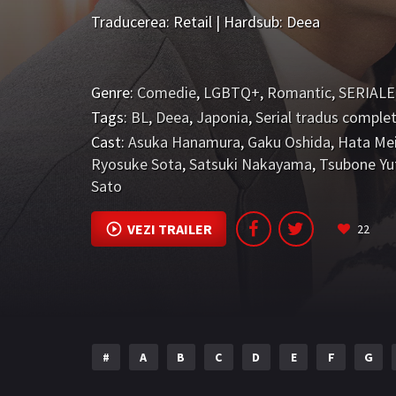
Traducerea: Retail | Hardsub: Deea
Genre:
Comedie
,
LGBTQ+
,
Romantic
,
SERIALE
Tags:
BL
,
Deea
,
Japonia
,
Serial tradus comple
Cast:
Asuka Hanamura
,
Gaku Oshida
,
Hata Me
Ryosuke Sota
,
Satsuki Nakayama
,
Tsubone Yu
Sato
VEZI TRAILER
22
#
A
B
C
D
E
F
G