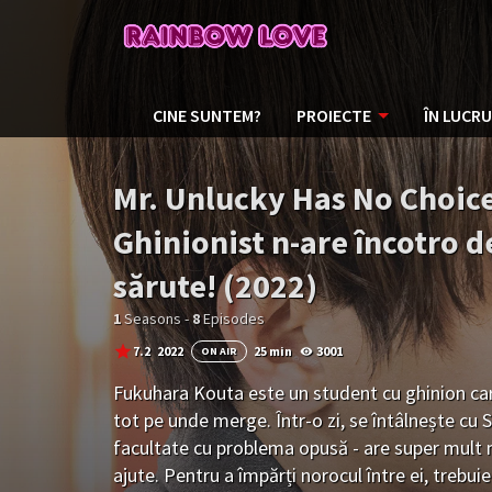
CINE SUNTEM?
PROIECTE
ÎN LUCRU
Mr. Unlucky Has No Choice 
Ghinionist n-are încotro d
sărute! (2022)
1
Seasons -
8
Episodes
7.2
2022
25 min
3001
ON AIR
Fukuhara Kouta este un student cu ghinion c
tot pe unde merge. Într-o zi, se întâlnește cu
facultate cu problema opusă - are super mult n
ajute. Pentru a împărți norocul între ei, trebui