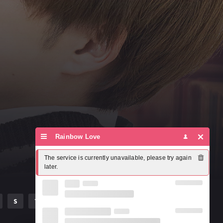
Rainbow Love
The service is currently unavailable, please try again 
later.
S
T
U
V
W
X
Y
Z