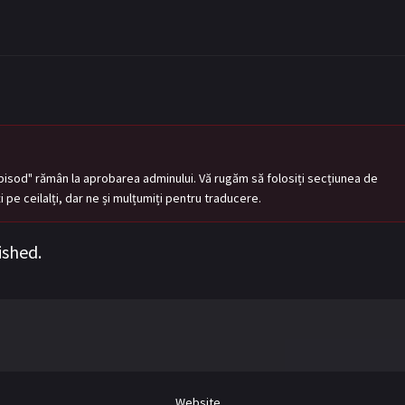
pisod" rămân la aprobarea adminului. Vă rugăm să folosiți secțiunea de
tați pe ceilalți, dar ne și mulțumiți pentru traducere.
ished.
Website