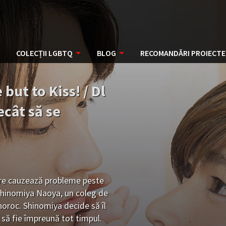
COLECȚII LGBTQ
BLOG
RECOMANDĂRI PROIECTE
but to Kiss! / Dl
ecât să se
are cauzează probleme peste
 Shinomiya Naoya, un coleg de
oroc. Shinomiya decide să îl
e să fie împreună tot timpul.