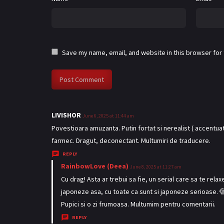
Save my name, email, and website in this browser for
LIVISHOR
s
June 6, 2025 at 11:44 am
a
Povestioara amuzanta. Putin fortat si nerealist ( accentuat
y
farmec. Dragut, deconectant. Multumiri de traducere.
s
REPLY
:
RainbowLove (Deea)
s
June 8, 2025 at 11:27 am
a
Cu drag! Asta ar trebui sa fie, un serial care sa te relaxez
y
japoneze asa, cu toate ca sunt si japoneze serioase. 
s
Pupici si o zi frumoasa. Multumim pentru comentarii.
:
REPLY