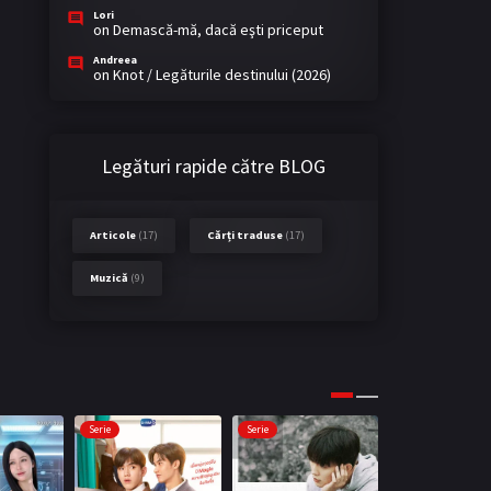
Lori
on
Demască-mă, dacă eşti priceput
Andreea
on
Knot / Legăturile destinului (2026)
Legături rapide către BLOG
Articole
(17)
Cărți traduse
(17)
Muzică
(9)
Serie
Serie
Serie