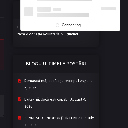
Susțineți misiunea noastră!
Connecting...
Dacă vă place activitatea noastră, ne puteți
face o donație voluntară. Mulțumim!
BLOG – ULTIMELE POSTĂRI
Demască-mă, dacă eşti priceput
August
6, 2026
Evită-mă, dacă eşti capabil
August 4,
2026
SCANDAL DE PROPORȚII ÎN LUMEA BL!
July
30, 2026