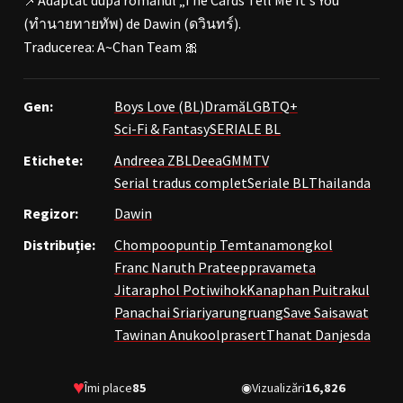
(ทำนายทายทัพ) de Dawin (ดวินทร์).
Traducerea: A~Chan Team 🎀
Gen:
Boys Love (BL)
Dramă
LGBTQ+
Sci-Fi & Fantasy
SERIALE BL
Etichete:
Andreea Z
BL
Deea
GMMTV
Serial tradus complet
Seriale BL
Thailanda
Regizor:
Dawin
Distribuție:
Chompoopuntip Temtanamongkol
Franc Naruth Prateeppravameta
Jitaraphol Potiwihok
Kanaphan Puitrakul
Panachai Sriariyarungruang
Save Saisawat
Tawinan Anukoolprasert
Thanat Danjesda
♥
Îmi place
85
◉
Vizualizări
16,826