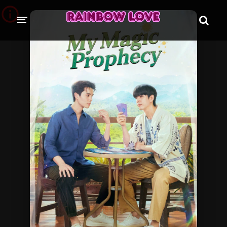
CINE SUNTEM?
BLOG
ÎN LUCRU
PROIECTE
TRADUSE COMPLET
GL (Girls' Love)
ANIME
FILME
EMISIUNI
COLECȚII LGBTQ
BL Thailanda
BL Coreea de Sud