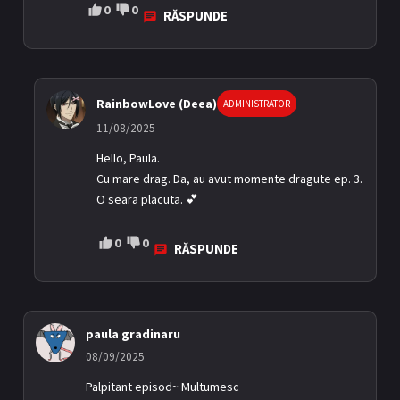
0
0
RĂSPUNDE
RainbowLove (Deea)
ADMINISTRATOR
11/08/2025
Hello, Paula.
Cu mare drag. Da, au avut momente dragute ep. 3.
O seara placuta. 💕
0
0
RĂSPUNDE
paula gradinaru
08/09/2025
Palpitant episod~ Multumesc