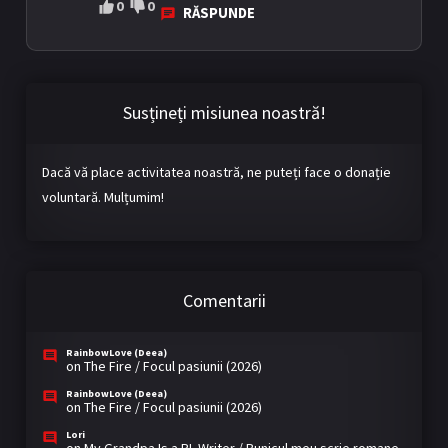
0
0
RĂSPUNDE
Susțineți misiunea noastră!
Dacă vă place activitatea noastră, ne puteți face o donație
voluntară. Mulțumim!
Comentarii
RainbowLove (Deea)
on
The Fire / Focul pasiunii (2026)
RainbowLove (Deea)
on
The Fire / Focul pasiunii (2026)
Lori
on
My Grandpa Is a BL Writer / Bunicul meu scrie romane