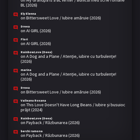
BL (2026)
Ely Elenna
on
Bittersweet Love / Iubire amăruie (2026)
Dreea
on
AI GIRL (2026)
Flori
on
AI GIRL (2026)
RainbowLove (Deea)
on
A Dog and a Plane / Atenție, iubire cu turbulențe!
(2026)
marina
on
A Dog and a Plane / Atenție, iubire cu turbulențe!
(2026)
Dreea
on
Bittersweet Love / Iubire amăruie (2026)
Vaileanu Roxana
on
This Love Doesn't Have Long Beans / Iubire și busuioc
prăjit (2024)
RainbowLove (Deea)
on
Payback / Răzbunarea (2026)
berchi ramona
on
Payback / Răzbunarea (2026)