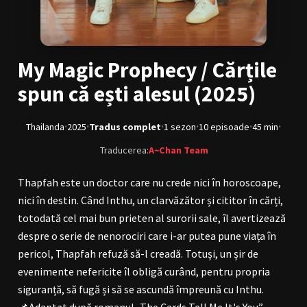
BL Japonia
BL Taiwan
Bromance / BL China
BL Vietnam
My Magic Prophecy / Cărțile
BL Philipine
Cupluri Mixte
spun că ești alesul (2025)
LGBTQ+ NON-ASIA
·
·
·
·
·
·
Thailanda
2025
Tradus complet
1 sezon
10 episoade
45 min
RECOMANDĂRI PROIECTE
Traducerea:
A~Chan Team
ALĂTURĂ-TE
Thapfah este un doctor care nu crede nici în horoscoape,
Înregistrează-te
Autentificare
nici în destin. Când Inthu, un clarvăzător și cititor în cărți,
totodată cel mai bun prieten al surorii sale, îl avertizează
Contul meu
Ieși
despre o serie de nenorociri care i-ar putea pune viața în
pericol, Thapfah refuză să-l creadă. Totuși, un șir de
evenimente nefericite îl obligă curând, pentru propria
siguranță, să fugă și să se ascundă împreună cu Inthu.
📌Adaptat după romanul „The Cards Tell Me It's You”