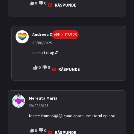
0
0
RĂSPUNDE
Andreea Z
ADMINISTRATOR
09/08/2025
cu mult drag💕
0
0
RĂSPUNDE
Mereuta Maria
09/08/2025
foarte frumos😍😍 cand apare urmatorul episod
0
0
RĂSPUNDE