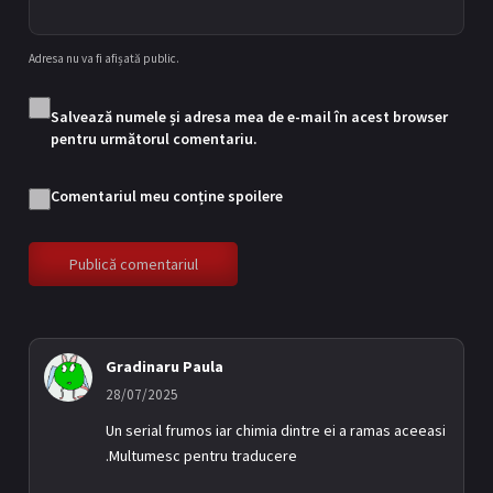
Adresa nu va fi afișată public.
Episodul 9
9
21/09/2025
Salvează numele și adresa mea de e-mail în acest browser
pentru următorul comentariu.
Comentariul meu conține spoilere
Episodul 10
10
28/09/2025
Gradinaru Paula
28/07/2025
Un serial frumos iar chimia dintre ei a ramas aceeasi
.Multumesc pentru traducere