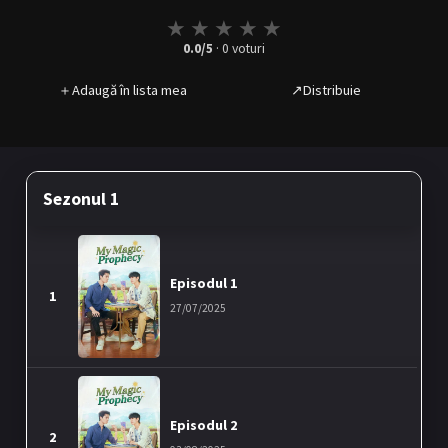
★
★
★
★
★
0.0
/5
·
0
voturi
＋
Adaugă în lista mea
↗
Distribuie
Sezonul 1
Episodul 1
1
27/07/2025
Episodul 2
2