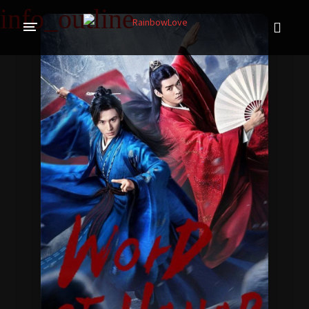
CINE SUNTEM?
BLOG
ÎN LUCRU
PROIECTE
TRADUSE COMPLET
GL (Girls' Love)
ANIME
FILME
EMISIUNI
COLECȚII LGBTQ
BL Thailanda
BL Coreea de Sud