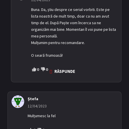
Episodul 24
24
Buna. Da, știu despre ce serial vorbiti. Este pe
12/03/2021
lista noastră de mult timp, doar ca nu am avut
timp de el. După Paște vom încerca sa ne
Episodul 25
25
organizăm mai bine. Momentan îl voi pune pe lista
12/03/2021
mea personală.
Mulțumim pentru recomandare.
Episodul 26
26
16/03/2021
O seară frumoasă!
Episodul 27
0
0
27
RĂSPUNDE
16/03/2021
Episodul 28
28
16/03/2021
Ștefa
12/04/2023
Episodul 29
29
Mulțumesc la fel
19/03/2021