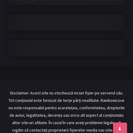
Disclaimer: Acest site nu stochează niciun fișier pe serverul său.
Tot conținutul este furnizat de terțe părți neafiliate. RainbowLove
nu este responsabil pentru acuratețea, conformitatea, drepturile
de autor, legalitatea, decența sau orice alt aspect al conținutului
altor site-uri afiliate. În cazul în care aveți probleme legale, vă
rugăm să contactați proprietarii fișierelor media sau site-urile