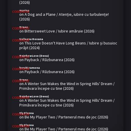
(2026)
marina
on
A Dog and a Plane / Atenție, iubire cu turbulențe!
(2026)
Dreea
on
Bittersweet Love / Iubire amăruie (2026)
Vaileanu Roxana
on
This Love Doesn't Have Long Beans / Iubire și busuioc
prăjit (2024)
RainbowLove (Deea)
on
Payback / Răzbunarea (2026)
berchi ramona
on
Payback / Răzbunarea (2026)
Dreea
on
A Winter Sun Wakes the Wind in Spring Hills' Dream /
Primăvara începe cu tine (2026)
RainbowLove (Deea)
on
A Winter Sun Wakes the Wind in Spring Hills' Dream /
Primăvara începe cu tine (2026)
Ely Elenna
on
Be My Player Two / Partenerul meu de joc (2026)
Ely Elenna
on
Be My Player Two / Partenerul meu de joc (2026)