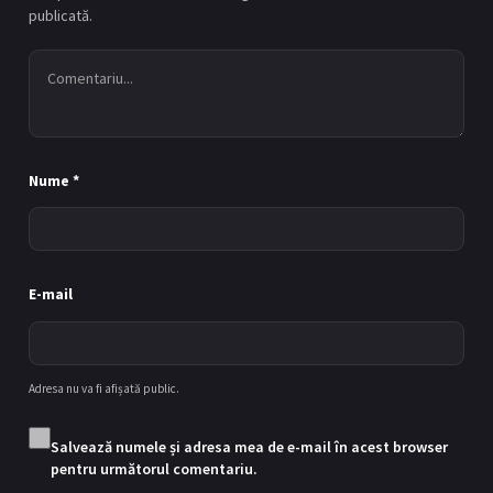
publicată.
Episodul 12
12
03/03/2021
Episodul 13
13
04/03/2021
Nume
*
Episodul 14
14
05/03/2021
Episodul 15
15
E-mail
06/03/2021
Episodul 16
16
07/03/2021
Adresa nu va fi afișată public.
Episodul 17
17
Salvează numele și adresa mea de e-mail în acest browser
08/03/2021
pentru următorul comentariu.