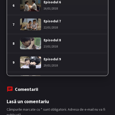
Episodul 6
6
16/01/2018
Episodul 7
7
22/01/2018
Episodul 8
8
23/01/2018
Episodul 9
9
29/01/2018
Episodul 10
10
30/01/2018
Comentarii
Episodul 11
11
Lasă un comentariu
05/02/2018
Câmpurile marcate cu * sunt obligatorii. Adresa de e-mail nu va fi
publicată.