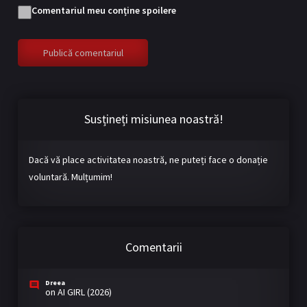
Episodul 18
18
Comentariul meu conține spoilere
27/02/2018
Episodul 19
19
05/03/2018
Episodul 20
20
Susțineți misiunea noastră!
06/03/2018
Dacă vă place activitatea noastră, ne puteți face o donație
voluntară. Mulțumim!
Comentarii
Dreea
on
AI GIRL (2026)