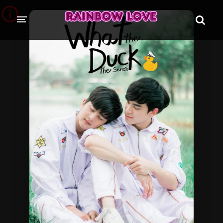
CINE SUNTEM?
BLOG
ÎN LUCRU
PROIECTE
TRADUSE COMPLET
GL (Girls' Love)
ANIME
FILME
EMISIUNI
COLECȚII LGBTQ
BL Thailanda
BL Coreea de Sud