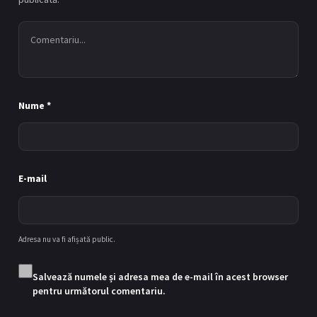
Episodul 12
12
06/02/2018
Episodul 13
13
12/02/2018
Nume
*
Episodul 14
14
13/02/2018
Episodul 15
15
E-mail
19/02/2018
Episodul 16
16
20/02/2018
Adresa nu va fi afișată public.
Episodul 17
17
Salvează numele și adresa mea de e-mail în acest browser
26/02/2018
pentru următorul comentariu.