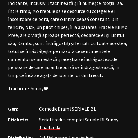
incitante, inclusiv îl tachinează și îl numește "soția" sa.
Între timp, Mo trebuie să se descurce cu colegele ei
însoțitoare de bord, care o intimidează constant. Din
fericire, Nick, un pilot chipeș, îi ia apărarea. Fratele lui Mo,
Pree, are o viață aproape perfectă, deoarece el și iubitul
său, Rambo, sunt îndrăgostiți și fericiți. Cu toate acestea,
totul se înrăutățește pe măsură ce sentimentele
oamenilor se amestecă și aceștia se îndrăgostesc de
persoane de care nu ar trebui să se îndrăgostească, în
timp ce încă se agață de iubirile lor din trecut.
Traducere: Sunny❤️
Gen:
Comedie
Dramă
SERIALE BL
Etichete:
Serial tradus complet
Seriale BL
Sunny
Thailanda
Distribuție:
Art Pakpoom Juanchainat