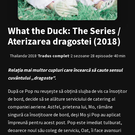
BL Japonia
BL Taiwan
Bromance / BL China
BL Vietnam
What the Duck: The Series /
BL Philipine
Cupluri Mixte
Aterizarea dragostei (2018)
LGBTQ+ NON-ASIA
·
·
·
·
·
Thailanda
2018
Tradus complet
2 sezoane
28 episoade
40 min
RECOMANDĂRI PROIECTE
Relația mai multor cupluri care încearcă să caute sensul
ALĂTURĂ-TE
cuvântului „dragoste".
Înregistrează-te
Autentificare
După ce Pop nu reușește să obțină slujba de vis ca însoțitor
Contul meu
Ieși
de bord, decide să se alăture serviciului de catering al
companiei aeriene. Astfel, prietena lui, Mo, rămâne
singură ca însoțitoare de bord, deși Mo și Pop au aplicat
împreună pentru acest post. Pop este imediat tulburat,
deoarece noul său coleg de serviciu, Oat, îi face avansuri