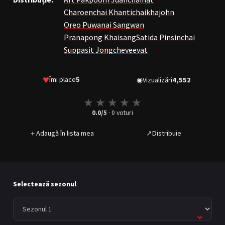
Charoenchai Khantichaikhajohn
Oreo Puwanai Sangwan
Pranapong Khaisang
Satida Pinsinchai
Suppasit Jongcheveevat
♥
Îmi place
5
◉
Vizualizări
4,552
★
★
★
★
★
0.0
/5
·
0
voturi
＋
Adaugă în lista mea
↗
Distribuie
Selectează sezonul