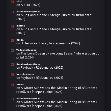
Flori
on
AI GIRL (2026)
RainbowLove (Deea)
on
A Dog and a Plane / Atenție, iubire cu turbulențe!
(2026)
marina
on
A Dog and a Plane / Atenție, iubire cu turbulențe!
(2026)
Dreea
on
Bittersweet Love / Iubire amăruie (2026)
Vaileanu Roxana
on
This Love Doesn't Have Long Beans / Iubire și busuioc
prăjit (2024)
RainbowLove (Deea)
on
Payback / Răzbunarea (2026)
berchi ramona
on
Payback / Răzbunarea (2026)
Dreea
on
A Winter Sun Wakes the Wind in Spring Hills' Dream /
Primăvara începe cu tine (2026)
RainbowLove (Deea)
on
A Winter Sun Wakes the Wind in Spring Hills' Dream /
Primăvara începe cu tine (2026)