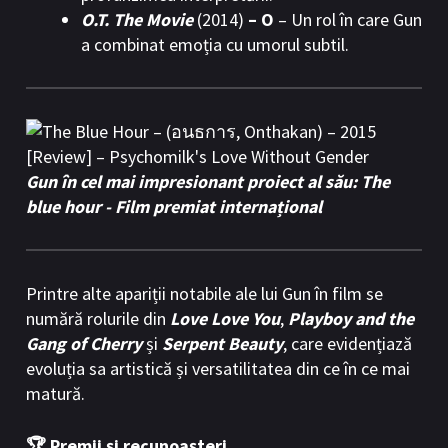
O.T. The Movie
(2014)
– O
– Un rol în care Gun
a combinat emoția cu umorul subtil.
Gun în cel mai impresionant proiect al său:
The
blue hour - Film premiat internațional
Printre alte apariții notabile ale lui Gun în film se
numără rolurile din
Love Love You
,
Playboy and the
Gang of Cherry
și
Serpent Beauty
, care evidențiază
evoluția sa artistică și versatilitatea din ce în ce mai
matură.
🏆 Premii și recunoașteri