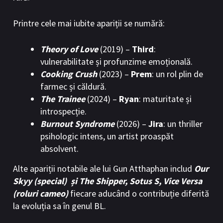
Printre cele mai iubite apariții se numără:
Theory of Love
(2019) –
Third
:
vulnerabilitate și profunzime emoțională.
Cooking Crush
(2023) –
Prem
: un rol plin de
farmec și căldură.
The Trainee
(2024) –
Ryan
: maturitate și
introspecție.
Burnout Syndrome
(2026) –
Jira
: un thriller
psihologic intens, un artist proaspăt
absolvent.
Alte apariții notabile ale lui Gun Atthaphan includ
Our
Skyy (special) și The Shipper, Sotus S, Vice Versa
(roluri cameo)
fiecare aducând o contribuție diferită
la evoluția sa în genul BL.