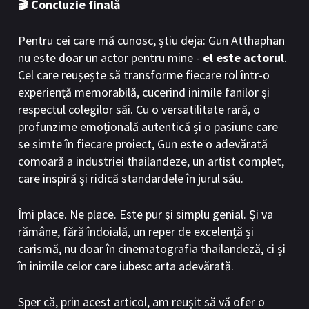
🎬 Concluzie finală
Pentru cei care mă cunosc, știu deja: Gun Atthaphan
nu este doar un actor pentru mine -
el este actorul
.
Cel care reușește să transforme fiecare rol într-o
experiență memorabilă, cucerind inimile fanilor și
respectul colegilor săi. Cu o versatilitate rară, o
profunzime emoțională autentică și o pasiune care
se simte în fiecare proiect, Gun este o adevărată
comoară a industriei thailandeze, un artist complet,
care inspiră și ridică standardele în jurul său.
Îmi place. Ne place. Este pur și simplu genial. Și va
rămâne, fără îndoială, un reper de excelență și
carismă, nu doar în cinematografia thailandeză, ci și
în inimile celor care iubesc arta adevărată.
Sper că, prin acest articol, am reușit să vă ofer o