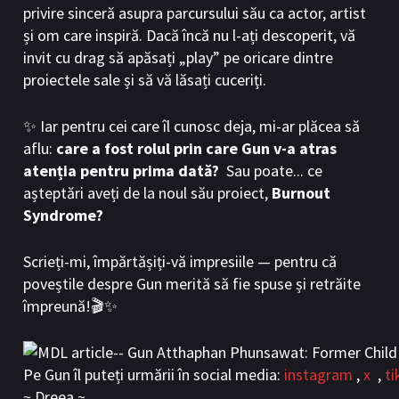
privire sinceră asupra parcursului său ca actor, artist
și om care inspiră. Dacă încă nu l-ați descoperit, vă
invit cu drag să apăsați „play” pe oricare dintre
proiectele sale și să vă lăsați cuceriți.
✨ Iar pentru cei care îl cunosc deja, mi-ar plăcea să
aflu:
care a fost rolul prin care Gun v-a atras
atenția pentru prima dată?
Sau poate... ce
așteptări aveți de la noul său proiect,
Burnout
Syndrome?
Scrieți-mi, împărtășiți-vă impresiile — pentru că
poveștile despre Gun merită să fie spuse și retrăite
împreună!🎬✨
Pe Gun îl puteți urmării în social media:
instagram
,
x
,
ti
~ Dreea ~