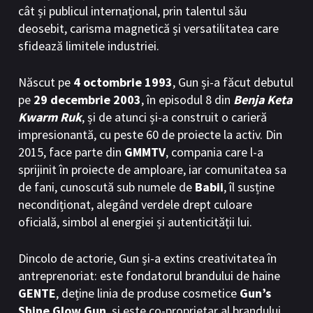
cât și publicul internațional, prin talentul său
BL Japonia
BL Taiwan
deosebit, carisma magnetică și versatilitatea care
sfidează limitele industriei.
Bromance / BL China
BL Vietnam
BL Philipine
Cupluri Mixte
Născut pe
4 octombrie 1993
, Gun și-a făcut debutul
pe
29 decembrie 2003
, în episodul 8 din
Benja Keta
LGBTQ+ NON-ASIA
Kwarm Ruk
, și de atunci și-a construit o carieră
impresionantă, cu peste 60 de proiecte la activ. Din
RECOMANDĂRI PROIECTE
2015, face parte din
GMMTV
, compania care l-a
ALĂTURĂ-TE
sprijinit în proiecte de amploare, iar comunitatea sa
de fani, cunoscută sub numele de
Babii
, îl susține
Înregistrează-te
Autentificare
necondiționat, alegând verdele drept culoare
oficială, simbol al energiei și autenticității lui.
Contul meu
Ieși
Dincolo de actorie, Gun și-a extins creativitatea în
antreprenoriat: este fondatorul brandului de haine
GENTE
, deține linia de produse cosmetice
Gun’s
Shine Glow Gun
, și este co-proprietar al brandului