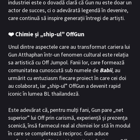
industriei este o dovadă clară că Gun nu este doar un
actor de succes, ci o adevărată legendă în devenire,
care continuă să inspire generații întregi de artiști.
❤️ Chimie și „ship-ul” OffGun
Unul dintre aspectele care au transformat cariera lui
Gun Atthaphan într-un fenomen cultural este relația
sa artistică cu Off Jumpol. Fanii lor, care formează
comunitatea cunoscută sub numele de
Babii
, au
urmărit cu entuziasm fiecare proiect în care cei doi
au colaborat, iar „ship-ul” OffGun a devenit rapid
iconic în lumea BL thailandeză.
Este adevărat că, pentru mulți fani, Gun pare „net
superior” lui Off prin carismă, experiență și prezența
scenică, însă farmecul real al chimiei lor stă în modul
în care se completează reciproc. Gun aduce