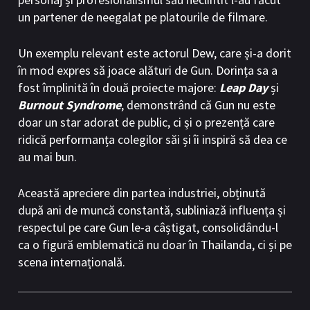
un partener de neegalat pe platourile de filmare.
Un exemplu relevant este actorul Dew, care și-a dorit
în mod expres să joace alături de Gun. Dorința sa a
fost împlinită în două proiecte majore:
Leap Day
și
Burnout Syndrome
, demonstrând că Gun nu este
doar un star adorat de public, ci și o prezență care
ridică performanța colegilor săi și îi inspiră să dea ce
au mai bun.
Această apreciere din partea industriei, obținută
după ani de muncă constantă, subliniază influența și
respectul pe care Gun le-a câștigat, consolidându-l
ca o figură emblematică nu doar în Thailanda, ci și pe
scena internațională.