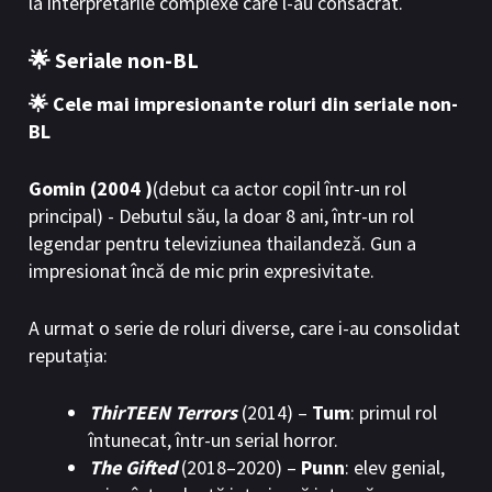
la interpretările complexe care l-au consacrat.
🌟 Seriale non-BL
🌟 Cele mai impresionante roluri din seriale non-
BL
Gomin (2004 )
(debut ca actor copil într-un rol
principal) - Debutul său, la doar 8 ani, într-un rol
legendar pentru televiziunea thailandeză. Gun a
impresionat încă de mic prin expresivitate.
A urmat o serie de roluri diverse, care i-au consolidat
reputația:
ThirTEEN Terrors
(2014) –
Tum
: primul rol
întunecat, într-un serial horror.
The Gifted
(2018–2020) –
Punn
: elev genial,