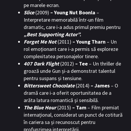
pe marele ecran.
Slice
(2009)
– Young Nut Boonla
–
Interpretare memorabilă într-un film
dramatic, care i-a adus primul premiu pentru
„Best Supporting Actor”.
Forget Me Not
(2011)
– Young Tharn
– Un
rol emoționant care i-a permis să exploreze
complexitatea personajelor tinere.
407 Dark Flight
(2012)
– Tee
– Un thriller de
groază unde Gun și-a demonstrat talentul
pentru suspans și tensiune.
Bittersweet Chocolate
(2014)
– James
– O
dramă care i-a oferit oportunitatea de a
arăta latura romantică și sensibilă.
The Blue Hour
(2015)
– Tam
– Film premiat
internațional, considerat un punct de cotitură
în cariera sa și recunoscut pentru
profunzimea interpretării.