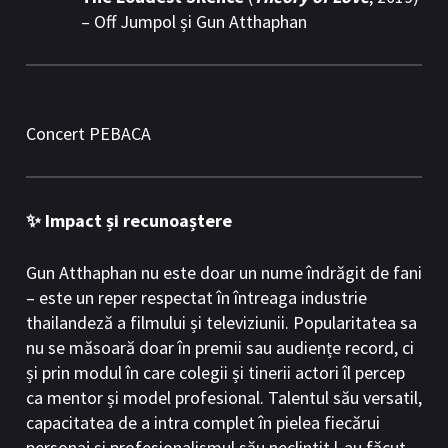
– Off Jumpol și Gun Atthaphan
Concert PEBACA
✨ Impact și recunoaștere
Gun Atthaphan nu este doar un nume îndrăgit de fani
– este un reper respectat în întreaga industrie
thailandeză a filmului și televiziunii. Popularitatea sa
nu se măsoară doar în premii sau audiențe record, ci
și prin modul în care colegii și tinerii actori îl percep
ca mentor și model profesional. Talentul său versatil,
capacitatea de a intra complet în pielea fiecărui
personaj și profesionalismul său neclintit l-au făcut