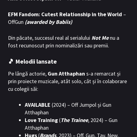
EFM Fandom: Cutest Relationship in the World
–
OffGun
(awarded by Babiis)
Din păcate, succesul real al serialului
Not Me
nu a
fost recunoscut prin nominalizări sau premii.
🎵 Melodii lansate
Pe lângă actorie,
Gun Atthaphan
s-a remarcat și
prin proiecte muzicale, atât solo, cât și în colaborare
cu colegii săi:
AVAILABLE
(2024) – Off Jumpol și Gun
Atthaphan
Love Training
(
The Trainee
, 2024) – Gun
Atthaphan
Hugs
(
Brands
, 2023) – Off, Gun, Tay, New,