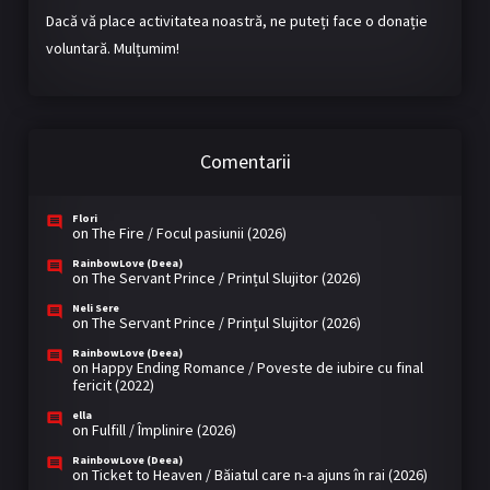
Dacă vă place activitatea noastră, ne puteți face o donație
voluntară. Mulțumim!
Comentarii
Flori
on
The Fire / Focul pasiunii (2026)
RainbowLove (Deea)
on
The Servant Prince / Prințul Slujitor (2026)
Neli Sere
on
The Servant Prince / Prințul Slujitor (2026)
RainbowLove (Deea)
on
Happy Ending Romance / Poveste de iubire cu final
fericit (2022)
ella
on
Fulfill / Împlinire (2026)
RainbowLove (Deea)
on
Ticket to Heaven / Băiatul care n-a ajuns în rai (2026)