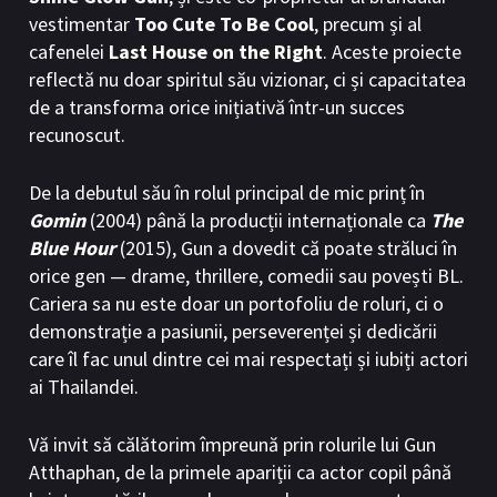
vestimentar
Too Cute To Be Cool
, precum și al
cafenelei
Last House on the Right
. Aceste proiecte
reflectă nu doar spiritul său vizionar, ci și capacitatea
de a transforma orice inițiativă într-un succes
recunoscut.
De la debutul său în rolul principal de mic prinț în
Gomin
(2004) până la producții internaționale ca
The
Blue Hour
(2015), Gun a dovedit că poate străluci în
orice gen — drame, thrillere, comedii sau povești BL.
Cariera sa nu este doar un portofoliu de roluri, ci o
demonstrație a pasiunii, perseverenței și dedicării
care îl fac unul dintre cei mai respectați și iubiți actori
ai Thailandei.
Vă invit să călătorim împreună prin rolurile lui Gun
Atthaphan, de la primele apariții ca actor copil până