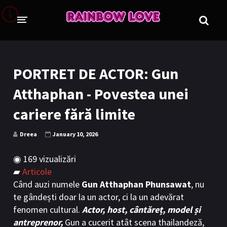
CINE SUNTEM?
BLOG
PORTRET DE ACTOR: Gun
ÎN LUCRU
Atthaphan - Povestea unei
PROIECTE
cariere fără limite
TRADUSE COMPLET
GL (Girls' Love)
Dreea
January 10, 2026
ANIME
FILME
◉
169 vizualizări
EMISIUNI
▰
Articole
Când auzi numele
Gun Atthaphan Phunsawat
, nu
te gândești doar la un actor, ci la un adevărat
COLECȚII LGBTQ
fenomen cultural.
Actor, host, cântăreț, model și
BL Thailanda
BL Coreea de Sud
antreprenor,
Gun a cucerit atât scena thailandeză,