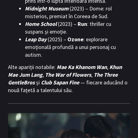
prins într-o luptă interioară intensă.
Midnight Museum
(2023) – Dome: rol
misterios, premiat în Coreea de Sud.
Home School
(2023) –
Run
: thriller cu
suspans și emoție.
Leap Day
(2025) –
Ozone
: explorare
emoțională profundă a unui personaj cu
autism.
Alte apariții notabile:
Mae Ka Khanom Wan
,
Khun
Mae Jum Lang
,
The War of Flowers
,
The Three
GentleBros
și
Club Sapan Fine
— fiecare aducând o
nouă fațetă a talentului său.