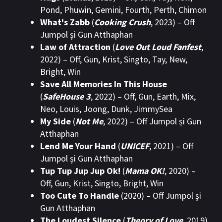
Pond, Phuwin, Gemini, Fourth, Perth, Chimon
What's Zabb
(
Cooking Crush
, 2023) – Off
Jumpol și Gun Atthaphan
Law of Attraction
(
Love Out Loud Fanfest
,
2022) – Off, Gun, Krist, Singto, Tay, New,
Bright, Win
Save All Memories In This House
(
SafeHouse 3
, 2022) – Off, Gun, Earth, Mix,
Neo, Louis, Joong, Dunk, JimmySea
My Side
(
Not Me
, 2022) – Off Jumpol și Gun
Atthaphan
Lend Me Your Hand
(
UNICEF
, 2021) – Off
Jumpol și Gun Atthaphan
Tup Tup Jup Jup Ok!
(
Mama OK!
, 2020) –
Off, Gun, Krist, Singto, Bright, Win
Too Cute To Handle
(2020) – Off Jumpol și
Gun Atthaphan
The Loudest Silence
(
Theory of Love
, 2019)