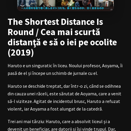
BL Japonia
BL Taiwan
The Shortest Distance Is
Bromance / BL China
BL Vietnam
Round / Cea mai scurtă
BL Philipine
Cupluri Mixte
distanţă e să o iei pe ocolite
LGBTQ+ NON-ASIA
(2019)
RECOMANDĂRI PROIECTE
Haruto e un singuratic în liceu. Noului profesor, Aoyama, îi
ALĂTURĂ-TE
pasă de el și începe un schimb de jurnale cu el.
Înregistrează-te
Autentificare
Haruto se deschide treptat, dar într-o zi, când se odihnea
din cauza unei răceli, este sărutat de Aoyama, care a venit
Contul meu
Ieși
să-l viziteze. Agitat de incidentul brusc, Haruto a refuzat
violent, iar Aoyama a fost alungat de la catedră.
Trei ani mai târziu: Haruto, care a absolvit liceul și a
devenit un beneficiar, are datorii și își vinde trupul. Dar,