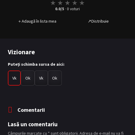
★
★
★
★
★
0.0
/5
·
0
voturi
＋
Adaugă în lista mea
↗
Distribuie
Vizionare
Puteți schimba sursa de aici:
Vk
Ok
Vk
Ok
Comentarii
Lasă un comentariu
Câmpurile marcate cu * sunt obligatorii. Adresa de e-mail nu va fi