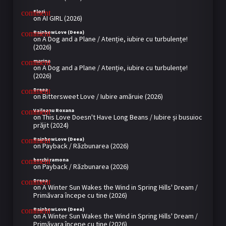
Flori
on
AI GIRL (2026)
RainbowLove (Deea)
on
A Dog and a Plane / Atenție, iubire cu turbulențe!
(2026)
marina
on
A Dog and a Plane / Atenție, iubire cu turbulențe!
(2026)
Dreea
on
Bittersweet Love / Iubire amăruie (2026)
Vaileanu Roxana
on
This Love Doesn't Have Long Beans / Iubire și busuioc
prăjit (2024)
RainbowLove (Deea)
on
Payback / Răzbunarea (2026)
berchi ramona
on
Payback / Răzbunarea (2026)
Dreea
on
A Winter Sun Wakes the Wind in Spring Hills' Dream /
Primăvara începe cu tine (2026)
RainbowLove (Deea)
on
A Winter Sun Wakes the Wind in Spring Hills' Dream /
Primăvara începe cu tine (2026)