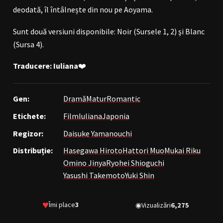
deodată, îl întâlnește din nou pe Aoyama.
Sunt două versiuni disponibile: Noir (Sursele 1, 2) şi Blanc
(Sursa 4).
Traducere: Iuliana
❤️
Gen:
Dramă
Matur
Romantic
Etichete:
Film
Iuliana
Japonia
Regizor:
Daisuke Yamanouchi
Distribuție:
Hasegawa Hiroto
Hattori Muo
Mukai Riku
Omino Jinya
Ryohei Shioguchi
Yasushi Takemoto
Yuki Shin
♥
Îmi place
3
◉
Vizualizări
6,275