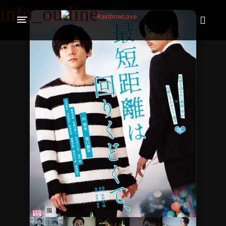
CINE SUNTEM?
BLOG
ÎN LUCRU
PROIECTE
TRADUSE COMPLET
GL (Girls' Love)
ANIME
FILME
EMISIUNI
COLECȚII LGBTQ
BL Thailanda
BL Coreea de Sud