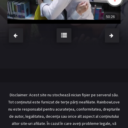
BL Japonia
BL Taiwan
Bromance / BL China
BL Vietnam
BL Philipine
Cupluri Mixte
LGBTQ+ NON-ASIA
RECOMANDĂRI PROIECTE
ALĂTURĂ-TE
Înregistrează-te
Autentificare
Contul meu
Ieși
Disclaimer: Acest site nu stochează niciun fișier pe serverul său.
Tot conținutul este furnizat de terțe părți neafiliate. RainbowLove
nu este responsabil pentru acuratețea, conformitatea, drepturile
de autor, legalitatea, decența sau orice alt aspect al conținutului
altor site-uri afiliate. În cazul în care aveți probleme legale, vă