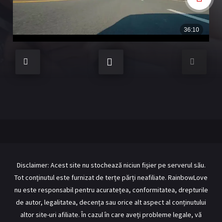
BL Japonia
BL Taiwan
Bromance / BL China
BL Vietnam
BL Philipine
Cupluri Mixte
LGBTQ+ NON-ASIA
RECOMANDĂRI PROIECTE
ALĂTURĂ-TE
Înregistrează-te
Autentificare
Contul meu
Ieși
Disclaimer: Acest site nu stochează niciun fișier pe serverul său.
Tot conținutul este furnizat de terțe părți neafiliate. RainbowLove
nu este responsabil pentru acuratețea, conformitatea, drepturile
de autor, legalitatea, decența sau orice alt aspect al conținutului
altor site-uri afiliate. În cazul în care aveți probleme legale, vă