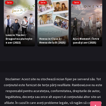
Serie
Serie
Serie
Love in The Air /
Dragostea plutește-
Heesu in Class 2 /
A(ir) Moment / Între
n aer (2022)
Heesu de la B (2025)
șansă și aer (2025)
Disclaimer: Acest site nu stochează niciun fișier pe serverul său. Tot
conținutul este furnizat de terțe părți neafiliate. RainbowLove nu este
responsabil pentru acuratețea, conformitatea, drepturile de autor,
legalitatea, decența sau orice alt aspect al conținutului altor site-uri
afiliate. În cazul în care aveți probleme legale, vă rugăm să contactați