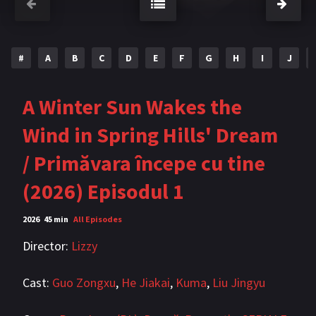
Bromance / BL China
BL Vietnam
BL Philipine
Cupluri Mixte
#
A
B
C
D
E
F
G
H
I
J
LGBTQ+ NON-ASIA
A Winter Sun Wakes the
BLOG
Wind in Spring Hills' Dream
Articole
Cărți traduse
/ Primăvara începe cu tine
Muzică
(2026) Episodul 1
RECOMANDĂRI PROIECTE
2026
45 min
All Episodes
ALĂTURĂ-TE
Director:
Lizzy
Înregistrează-te
Autentificare
Cast:
Guo Zongxu
,
He Jiakai
,
Kuma
,
Liu Jingyu
Contul meu
Ieși