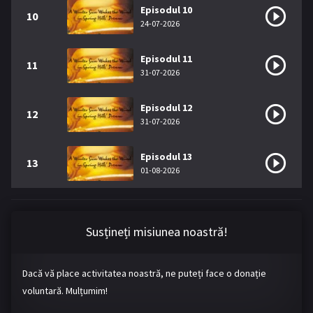
Episodul 10
10
24-07-2026
Episodul 11
11
31-07-2026
Episodul 12
12
31-07-2026
Episodul 13
13
01-08-2026
Susțineți misiunea noastră!
Dacă vă place activitatea noastră, ne puteți face o donație
voluntară. Mulțumim!