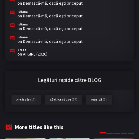
on
Demască-mă, dacă eşti priceput
Iuliana
on
Demască-mă, dacă eşti priceput
Iuliana
on
Demască-mă, dacă eşti priceput
Iuliana
on
Demască-mă, dacă eşti priceput
Dreea
on
AI GIRL (2026)
Legături rapide către BLOG
Articole
(17)
Cărți traduse
(17)
Muzică
(9)
More titles like this