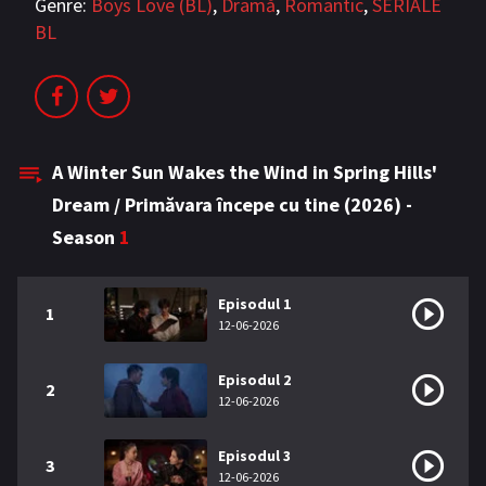
Genre:
Boys Love (BL)
,
Dramă
,
Romantic
,
SERIALE
BL
A Winter Sun Wakes the Wind in Spring Hills'
Dream / Primăvara începe cu tine (2026) -
Season
1
Episodul 1
1
12-06-2026
Episodul 2
2
12-06-2026
Episodul 3
3
12-06-2026